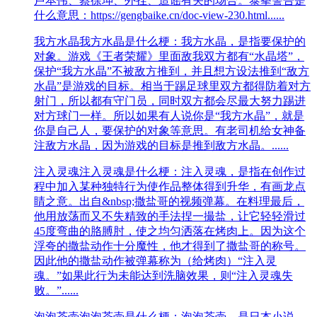
卢本伟、蔡徐坤、外挂、造谣有关的场合。泰拳警告是
什么意思：https://gengbaike.cn/doc-view-230.html......
我方水晶
我方水晶是什么梗：我方水晶，是指要保护的
对象。游戏《王者荣耀》里面敌我双方都有“水晶塔”，
保护“我方水晶”不被敌方推到，并且想方设法推到“敌方
水晶”是游戏的目标。相当于踢足球里双方都得防着对方
射门，所以都有守门员，同时双方都会尽最大努力踢进
对方球门一样。所以如果有人说你是“我方水晶”，就是
你是自己人，要保护的对象等意思。有老司机给女神备
注敌方水晶，因为游戏的目标是推到敌方水晶。......
注入灵魂
注入灵魂是什么梗：注入灵魂，是指在创作过
程中加入某种独特行为使作品整体得到升华，有画龙点
睛之意。出自&nbsp;撒盐哥的视频弹幕。在料理最后，
他用放荡而又不失精致的手法捏一撮盐，让它轻轻滑过
45度弯曲的胳膊肘，使之均匀洒落在烤肉上。因为这个
浮夸的撒盐动作十分魔性，他才得到了撒盐哥的称号。
因此他的撒盐动作被弹幕称为（给烤肉）“注入灵
魂。”如果此行为未能达到洗脑效果，则“注入灵魂失
败。”......
泡泡茶壶
泡泡茶壶是什么梗：泡泡茶壶，是日本小说