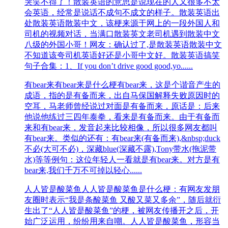
哭笑不得了！散装英语的意思是说现在的人又很多不太
会英语，经常是说话不成句不成文的样子。散装英语出
处散装英语散装中文，该梗来源于网上的一段外国人和
司机的视频对话，当满口散装英文老司机遇到散装中文
八级的外国小哥！网友：确认过了,是散装英语散装中文
不知道该夸司机英语好还是小哥中文好。散装英语搞笑
句子合集：1、If you don’t drive good good,yo......
有bear来
有bear来是什么梗有bear来，这是个谐音产生的
成语，指的是有备而来，出自马保国解释失败原因时的
空耳，马老师曾经说过对面是有备而来，原话是：后来
他说他练过三四年泰拳，看来是有备而来。由于有备而
来和有bear来，发音起来比较相像，所以很多网友都叫
有bear来。类似的还有：有bear来(有备而来),&nbsp;duck
不必(大可不必)，深藏blue(深藏不露),Tony带水(拖泥带
水)等等例句：这位年轻人一看就是有bear来。对方是有
bear来,我们千万不可掉以轻心......
人人皆是酸菜鱼
人人皆是酸菜鱼是什么梗：有网友发朋
友圈时表示“我是条酸菜鱼 又酸又菜又多余”，随后就衍
生出了“人人皆是酸菜鱼”的梗，被网友传播开之后，开
始广泛运用，纷纷用来自嘲。人人皆是酸菜鱼，形容当