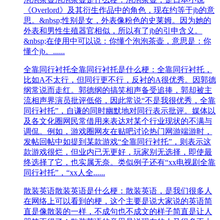
《Overlord》及其衍生作品中的角色，现在约等于jb的意
思。&nbsp;性别是女，外表像粉色的史莱姆。因为她的
外表和男性生殖器官相似，所以有了jb的引申含义。
&nbsp;在使用中可以说：你懂个泡泡茶壶，意思是：你
懂个jb。......
全靠同行衬托
全靠同行衬托是什么梗：全靠同行衬托，
比如A不太行，但同行更不行，反衬的A很优秀。因郭德
纲常说而走红。郭德纲的搞笑相声备受追捧，郭却被主
流相声界演员批评低俗，因此常说“不是我很优秀，全靠
同行衬托”，自谦的同时幽默地对同行表示批评。媒体以
及各文化圈网民常借用来表达对某个行业现状的不满与
调侃。例如，游戏圈网友在贴吧讨论热门网游端游时，
发帖回帖中如提到某款游戏“全靠同行衬托”，则表示这
款游戏很烂，但业内已无更好，玩家别无选择，即使最
终选择了它，也实属无奈。类似例子还有“xx电视剧全靠
同行衬托”，“xx人全......
散装英语
散装英语是什么梗：散装英语，是我们很多人
在网络上可以看到的梗，这个主要是说大家说的英语简
直是像散装的一样，不成句也不成文的样子简直是让人