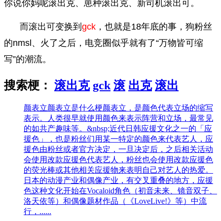
你说你妈呢滚出克、崽种滚出克、新司机滚出可。
而滚出可变换到
gck
，也就是18年底的事，狗粉丝
的nmsl、火了之后，电竞圈似乎就有了“万物皆可缩
写”的潮流。
搜索梗：
滚出克
gck
滚
出克
滚出
颜表立
颜表立是什么梗颜表立，是颜色代表立场的缩写
表示。人类很早就使用颜色来表示阵营和立场，最常见
的如共产趣味等。&nbsp;近代日韩应援文化之一的「应
援色」，也是粉丝们用某一特定的颜色来代表艺人，应
援色由粉丝或者官方决定，一旦决定后，之后相关活动
会使用改款应援色代表艺人，粉丝也会使用改款应援色
的荧光棒或其他相关应援物来表明自己对艺人的热爱。
日本的动漫产业和偶像产业，有交叉重叠的地方，应援
色这种文化开始在Vocaloid角色（初音未来、镜音双子、
洛天依等）和偶像题材作品（《LoveLive!》等）中流
行，......