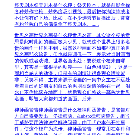
祭天剧本
祭天剧本是什么梗：祭天剧本，就是前期拿你
各种炒作挡枪，炒热度吸引视线，最后把你淘汰掉或者
不让你有好下场。比如，在不少选秀节目播出后，常常
有粉丝称自己的偶像拿了祭天剧本。......
世界名画
世界名画是什么梗世界名画，其实这个梗的意
思是此时此刻的画面极为少见，就想这个世界上很多名
贵的画作一样见不到，虽然这些画面不如那些真正的世
界名画那么珍贵，但也就是调侃一下，表示对当时画面
的惊叹或者戏谑。世界名画出处：要说这个梗来自哪
里，其实是一部很早的动漫——《白色相簿2》，这是一
部相当感人的动漫，但是有的剧情让很多观众啼笑皆
非，哭笑不得，主要来源于漫画的一集中女主在不远处
看着自己的好朋友和自己的男朋友深情的吻在一起，泪
水止不住地落在地面上，然后观众们将这一幕称为世界
名画，即被大家都知道的画面。后来......
律师函警告
律师函警告是什么梗律师函警告，是警告对
方自己将要发出一份律师函。&nbsp;律师函警告，相当
于威胁要用法律途径解决问题，由于「卢本伟开挂事
件」使这个梗广为流传。律师函警告，现常用在各种和