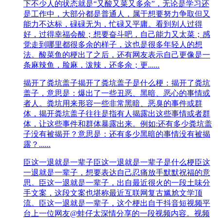
下不少人的状态就是“又酸又菜又多余”，无论是学习还
是工作中，大部分都是普通人，属于想要努力争取但又
能力不达标，碌碌无为，忙碌又平庸。看到别人过得
好，过得幸福会酸；想要奋斗吧，自己能力又太菜；感
觉走到哪里都很多余的样子，这也是很多年轻人的想
法。酸菜鱼的梗出了之后，还有网友表示自己更像是一
条麻辣鱼，脸麻，泼辣，还多余；更......
揭开了粪坑盖子
揭开了粪坑盖子是什么梗：揭开了粪坑
盖子，意思是：爆出了一些丑恶、黑暗、恶心的事情或
者人。粪坑用来形容一些非常黑暗、恶臭的事件或群
体，揭开粪坑盖子往往是指有人揭露出这些事情或者群
体，让这些事件和群体暴露出来。例如:还有多少粪坑盖
子没有被揭开？意思是：还有多少黑暗的事情没有被揭
露？......
臣这一退就是一辈子
臣这一退就是一辈子是什么梗臣这
一退就是一辈子，想要表达自己忍痛放手默默祝福的意
思。臣这一退就是一辈子，出自最近很火的一段土味分
手文案，这段文案也堪称最近互联网复古尴尬文学顶
流。臣这一退就是一辈子，这个梗出自于抖音短视频平
台上一位网友@蛙仔太深情分享的一段视频内容。视频