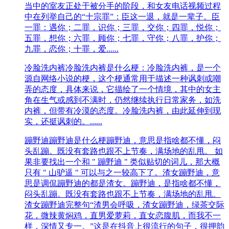
当中的室友正处于被分手的阶段，和女友电话视频过程
中在列举自己的“十宗罪”：臣这一退，就是一辈子。臣
一罪：遇你；二罪，识你；三罪，交你；四罪，悦你；
五罪，想你；六罪，顾你；七‌‌‌‌‌‌‌‌‌‌罪，守你；八罪，护你；
九罪，恋你；十罪，爱......
冷脸洗内裤
冷脸洗内裤是什么梗：冷脸洗内裤，是一个
源自网络小说的梗，这个梗通常用于描述一种讽刺或嘲
弄的态度，具体来说，它描绘了一个情境，其中的女主
角在生气或感到不满时，仍然继续执行日常家务，如洗
内裤，但带有冷漠的态度。冷脸洗内裤，由此延伸到现
实，还挺讽刺的。......
蹦野迪
蹦野迪是什么梗蹦野迪，意思是指啥都不懂，闷
头乱蹦。既没有套路也跟不上节奏，满场地的乱甩。 如
果非要找出一个和 " 蹦野迪 " 类似贴切的词儿，那大概
只有 " 山驴逼 " 可以与之一较高下了。渣女蹦野迪，意
思是调侃蹦野迪的都是渣女。蹦野迪，是指啥都不懂，
闷头乱蹦。既没有套路也跟不上节奏，满场地的乱甩。
渣女蹦野迪完整句“渣男会呼吸，渣女蹦野迪，绿茶交际
花，微辣黄焖鸡，直男爱萝莉，直女恋腹肌，而我不一
样，深情又专一。”这是在抖音上很流行的句子，很押韵