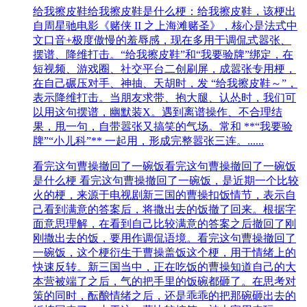
给我擦皮鞋
给我擦皮鞋是什么梗：给我擦皮鞋，该梗出
自周星驰电影《赌侠 II 之上海滩赌圣》，核心是法式中
文口音+极度傲慢的羞辱感，现在多用于调侃式嚣张、
摆谱、降维打击。“给我擦皮鞋”和“我要验牌”绑定，在
短视频、游戏圈、社交平台二创刷屏，成嚣张专用梗，
在自己碾压对手、神抽、天胡时，发 “给我擦皮鞋～”，
表示降维打击。当朋友求带、抱大腿、认怂时，我们可
以用这句摆谱，幽默装X。遇到离谱操作、不合理结
果，甩一句，自带嚣张又搞笑的气场。常和 **“我要验
牌”“小儿科”** 一起用，形成完整嚣张三连。......
看完这句曹操撤回了一碗饭
看完这句曹操撤回了一碗饭
是什么梗 看完这句曹操撤回了一碗饭，是近期一个比较
火的梗，来源于电视剧新三国的曹操扣饭情节，表示自
己看到满意的答案后，将撒出去的饭撤了回来。根据字
面意思理解，在看到自己比较满意的答案之后撤回了刚
刚撒出去的饭，要用作调侃语境。看完这句曹操撤回了
一碗饭，这个梗衍生于曹操盖饭这个梗，用于情绪上的
快速反转。新三国当中，正在吃饭的曹操知道自己的大
本营被端了之后，气的把手里的饭碗都砸了。在思考对
策的同时，酝酿情绪之后，还是乖乖的把那碗砸出去的