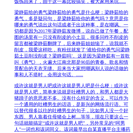
饭拣回来了，由于这一幕比较搞笑，被大家用来玩......
梁静茹给的勇气
梁静茹给的勇气是什么梗：梁静茹给的
勇气，多是疑问句，是梁静茹给你的勇气吗？意思是你
哪来的勇气说出这句话或者干出这种事，是在嘲讽。一
切都是因为2017年梁静茹发微博，说自己做了午餐，配
图的汤里有一只没有削皮的小土豆，很多问咋不削皮的
留言都被梁静茹翻牌了，后来静茹姐姐恼了，说我就不
削皮，我爱这样吃，有粉丝就发了‘谁给你的勇气问梁静
茹土豆削没削皮？梁静茹吗’。这是因为梁静茹有一首歌
叫《勇气》，火遍大江南北那是90后的青春。歌名和情
景配合的天衣无缝。后来当大家想嘲讽别人说的话做的
事和人不搭时，会用这句话。......
或许这就是男人吧
或许这就是男人吧是什么梗：或许这
就是男人吧，简单来说就是吐槽男人的，和男人都是大
猪蹄子的意思差不多。没有什么特定的含义，可以作为
一个通用的吐槽男生的话语，是新兴的网络流行语。可
以替代很多以往的吐槽男生的句子，比如男人没一个好
东西、男人靠着住母猪会上树....等等，现在只要这么一
句话就能搞定“或许这就是男人吧”，另外常见的“呵男
人”一词也和该词同义。该词最早出自某直播平台主播药