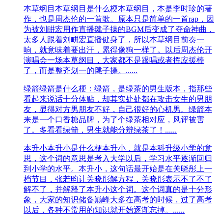
​本草纲目
本草纲目是什么梗​本草纲目，本是李时珍的著
作，也是周杰伦的一首歌。原本只是简单的一首rap，因
为被刘畊宏用作直播毽子操的BGM后变成了夺命神曲，
太多人跟着刘畊宏直播健身了，所以本草纲目前奏一
响‌‌‌‌‌‌‌‌‌‌‌‌，就意味着要出汗，累得像狗一样了。以后周杰伦开
演唱会一场本草纲目，大家都不是跟唱或者挥应援棒
了，而是整齐划一的毽子操。......
绿箭
绿箭是什么梗：绿箭，是绿茶的男生版本，指那些
看起来说话十分体贴，却其实处处都在攻击女生的男朋
友，显得对方男朋友不好，自己很好的心机男。绿箭本
来是一个口香糖品牌，为了个绿茶相对应，风评被害
了。多看看绿箭，男生就能分辨绿茶了！......
本升小
本升小是什么梗本升小，就是本科升级小学的意
思，这个词的意思是考入大学以后，学习水平逐渐回归
到小学的水平。本升小，这句话最开始是在关晓彤上一
档节目，张‌‌‌‌‌‌‌‌‌‌‌‌‌‌若昀让关晓彤解方程，关晓彤表示不了不了
解不了，并解释了本升小这个词。这个词真的是十分形
象，大家的知识储备巅峰大多在高考的时候，过了高考
以后，各种不常用的知识就开始逐渐忘掉。......