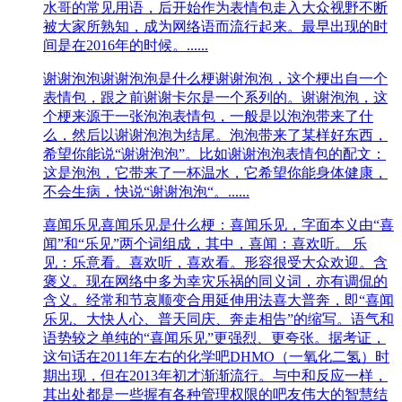
水哥的常见用语，后开始作为表情包走入大众视野不断
被大家所熟知，成为网络语而流行起来。最早出现的时
间是在2016年的时候。......
谢谢泡泡
谢谢泡泡是什么梗谢谢泡泡，这个梗出自一个
表情包，跟之前谢谢卡尔是一个系列的。谢谢泡泡，这
个梗来源于一张泡泡表情包，一般是以泡泡带来了什
么，然后以谢谢泡泡为结尾。泡泡带来了某样好东西，
希望你能说“谢谢泡泡”。比如谢谢泡泡表情包的配文：
这是泡泡，它带来了一杯温水，它希望你能身体健康，
不会生病，快说“谢谢泡泡“。......
喜闻乐见
喜闻乐见是什么梗：喜闻乐见，字面本义由“喜
闻”和“乐见”两个词组成，其中，喜闻：喜欢听。 乐
见：乐意看。喜欢听，喜欢看。形容很受大众欢迎。含
褒义。现在网络中多为幸灾乐祸的同义词，亦有调侃的
含义。经常和节哀顺变合用延伸用法喜大普奔，即“喜闻
乐见、大快人心、普天同庆、奔走相告”的缩写。语气和
语势较之单纯的“喜闻乐见”更强烈、更夸张。据考证，
这句话在2011年左右的化学吧DHMO（一氧化二氢）时
期出现，但在2013年初才渐渐流行。与中和反应一样，
其出处都是一些握有各种管理权限的吧友伟大的智慧结