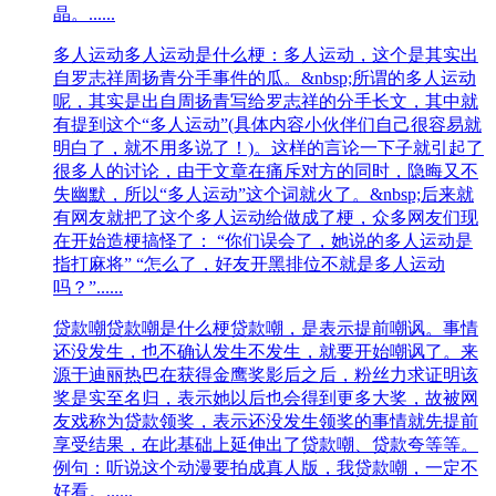
晶。......
多人运动
多人运动是什么梗：多人运动，这个是其实出
自罗志祥周扬青分手事件的瓜。&nbsp;所谓的多人运动
呢，其实是出自周扬青写给罗志祥的分手长文，其中就
有提到这个“多人运动”(具体内容小伙伴们自己很容易就
明白了，就不用多说了！)。这样的言论一下子就引起了
很多人的讨论，由于文章在痛斥对方的同时，隐晦又不
失幽默，所以“多人运动”这个词就火了。&nbsp;后来就
有网友就把了这个多人运动给做成了梗，众多网友们现
在开始造梗搞怪了： “你们误会了，她说的多人运动是
指打麻将” “怎么了，好友开黑排位不就是多人运动
吗？”......
贷款嘲
贷款嘲是什么梗贷款嘲，是表示提前嘲讽。事情
还没发生，也不确认发生不发生，就要开始嘲讽了。来
源于迪丽热巴在获得金鹰奖影后之后，粉丝力求证明该
奖是实至名归，表示她以后也会得到更多大奖，故被网
友戏称为贷款领奖，表示还没发生领奖的事情就先提前
享受结果，在此基础上延伸出了贷款嘲、贷款夸等等。
例句：听说这个动漫要拍成真人版，我贷款嘲，一定不
好看。......