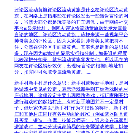
评论区流动黄旗
评论区流动黄旗是什么梗评论区流动黄
旗，在网络上是指那些在评论区发出一些露骨言论的网
友，当然大部分都是玩笑类的开车调侃，由于网络社交
平台ip显示地址，则网友评论将流动黄旗送给发发露骨
言论的地区。评论区流动黄旗，该梗来源一些视频平台
帅哥美女的评论区，因为大家看到帅哥美女就把持不
住，公然在评论区里面搞黄色。其实也是调侃的意思居
多，现在因为ip地址的显示实行扣分制，如果谁的程度
比较深把分扣完，就把流动黄旗颁发给他。所以现在的
网友在评论区纷纷效仿，出现lsp言论的根据ip地址扣
分，扣完即可领取专属流动黄旗。......
新手村
新手村是什么意思：新手村或称新手地图，是网
路游戏中常见的设定，表示游戏新手刚开始游戏时的村
庄或地图。这项设定主要出现网路游戏，指玩家刚开始
进行游戏时的起始村庄。有时新手地图并不一定是村
子，但玩家仍常以“新手村”作为习惯性的称呼。新手村
庄和其他村庄同样有各种功能的NPC（例如武器防具道
具买卖、锻造、仓库、技能导师等），通常会在玩家刚
进游戏时，主动分派玩家简易的任务暨游戏教学，以便
于让玩家熟悉游戏系统操作，完成新手任务将会给与玩