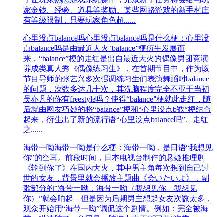
家金钱、经验、道具等奖励。某些网路游戏的新手村庄
有等级限制，只要玩家角色超......
心里没点balance吗
心里没点balance吗是什么梗：心里没
点balance吗是由最近大火“balance”梗衍生发展而
来，“balance”梗的走红是出自最近大火的偶像男团竞演
养成类真人秀《偶像练习生》，在首期节目中，作为该
节目导师的张艺兴多次强调练习生们表演舞蹈时balance
的问题，次数多达几十次，其洗脑程度完全不亚于当初
吴亦凡的你有freestyle吗？使得“balance”梗就此走红，随
后就由网友巧妙的将“balance”梗和“心里没点b数”梗结合
起来，衍生出了新的流行语“心里没点balance吗”。走红
之......
海带一呦
海带一呦是什么梗：海带一呦，是日语“我想见
你”的空耳。前段时间，日本电视台制作的悬疑推理剧
《轮到你了》在国内大火，其中男主角每次想到自己过
世的女友，背景里就会播放主题曲《会いたいよ》，副
歌部分的“海带一呦，海带一呦（我想见你，我想见
你）”就会响起，但是因为后期男主想起女友次数太多，
观众开始用“海带一呦”调侃这个剧情。例如：完全被海