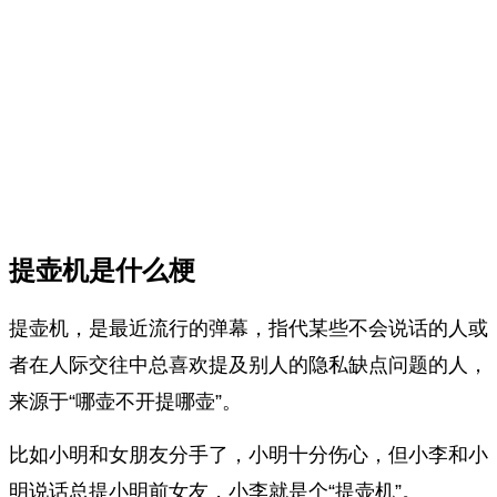
提壶机是什么梗
提壶机，是最‌‌‌‌‌‌‌‌‌近流行的弹幕，指代某些不会说话的人或
者在人际交往中总喜欢提及别人的隐私缺点问题的人，
来源于“哪壶不开提哪壶”。
比如小明和女朋友分手了，小明十分伤心，但小李和小
明说话总提小明前女友，小李就是个“提壶机”。