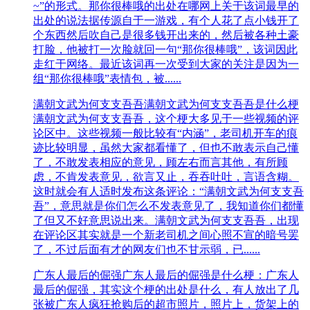
~”的形式。那你很棒哦的出处在哪网上关于该词最早的
出处的说法据传源自于一游戏，有个人花了点小钱开了
个东西然后吹自己是很多钱开出来的，然后被各种土豪
打脸，他被打一次脸就回一句“那你很棒哦”，该词因此
走红于网络。最近该词再一次受到大家的关注是因为一
组“那你很棒哦”表情包，被......
满朝文武为何支支吾吾
满朝文武为何支支吾吾是什么梗
满朝文武为何支支吾吾，这个梗大多见于一些视频的评
论区中。这些视频一般比较有“内涵”，老司机开车的痕
迹比较明显，虽然大家都看懂了，但也不敢表示自己懂
了，不敢发表相应的意见，顾左右而言其他，有所顾
虑，不肯发表意见，欲言又止，吞吞吐吐，言语含糊。
这时就会有人适时发布这条评论：“满朝文武为何支支吾
吾”，意思就是你们怎么不发表意见了，我知道你们都懂
了但又不好意思说出来。满朝文武为何支支吾吾，出现
在评论区其实就是一个新老司机之间心照不宣的暗号罢
了，不过后面有才的网友们也不甘示弱，已......
广东人最后的倔强
广东人最后的倔强是什么梗：广东人
最后的倔强，其实这个梗的出处是什么，有人放出了几
张被广东人疯狂抢购后的超市照片，照片上，货架上的