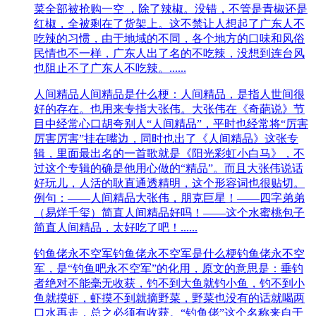
菜全部被抢购一空 ，除了辣椒。没错，不管是青椒还是
红椒，全被剩在了货架上。这不禁让人想起了广东人不
吃辣的习惯，由于地域的不同，各个地方的口味和风俗
民情也不一样，广东人出了名的不吃辣，没想到连台风
也阻止不了广东人不吃辣。......
人间精品
人间精品是什么梗：人间精品，是指人世间很
好的存在。也用来专指大张伟。大张伟在《奇葩说》节
目中经常心口胡夸别人“人间精品”，平时也经常将“厉害
厉害厉害”挂在嘴边，同时也出了《人间精品》这张专
辑，里面最出名的一首歌就是《阳光彩虹小白马》，不
过这个专辑的确是他用心做的“精品”。而且大张伟说话
好玩儿，人活的耿直通透精明，这个形容词也很贴切。
例句：——人间精品大张伟，朋克巨星！——四字弟弟
（易烊千玺）简直人间精品好吗！——这个水蜜桃包子
简直人间精品，太好吃了吧！......
钓鱼佬永不空军
钓鱼佬永不空军是什么梗钓鱼佬永不空
军，是“钓鱼吧永不空军”的化用，原文的意思是：垂钓
者绝对不能毫无收获，钓不到大鱼就钓小鱼，钓不到小
鱼就摸虾，虾摸不到就摘野菜，野菜也没有的话就喝两
口水再走，总之必须有收获。“钓鱼佬”这个名称来自于