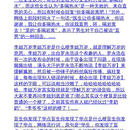
水”，而这些女生认为“多喝热水”是一种无效的、来自直
男的关心，所以有时候会回复“你多喝岩浆吧！”另外，
网络上前段时间火了一句话:“医生让你多喝热水，你说
谢谢，我让你多喝热水，你说我直男，呸，喝岩浆
去！”里的“多喝岩浆”，表示了男生对于自己被说“直
男”的一种回击。......
李姐万岁
李姐万岁是什么梗李姐万岁，就是理解万岁的
意思。李姐万岁，出自罗永浩这个有趣的人。罗永浩在
有一次的发布会的时候，由于设备出现了问题，在现场
频频出错，满头大汗的罗永浩不断地说【李姐万岁】来
缓解尴尬，然后被一些锤子的粉丝疯狂传播。疯狂复
读，每每出现别人错误的时候，都会出现【李姐万岁】
这样的字眼，可以说相当沙雕了，哈哈哈哈哈哈哈哈
哈。李姐万岁其实取得就是“理解万岁”的谐音啦，所以
大家不要再问李姐到底是谁了!那么其实这个梗算是比较
普通的一个梗了，之前其实也有人就已经玩过“李奶
奶”、“李爷爷”这样的梗了！......
盲生你发现了华点
盲生你发现了华点是什么梗盲生你发
现了华点，网络流行词，原句是“华生，你发现了盲