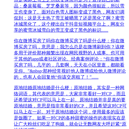
品：桑葚莓莓、芝芝桑葚等，因为颜色很贴近，所以雪
王也变身了。面对白色雪人图标变成了黑色，网友们调
侃到：这是天太热了雪王被晒黑了还是黑化了啊？蜜雪
冰城黑化了，这个梗出自于抖音短视频平台上，网友分
享的蜜雪冰城雪白的雪王变成了黑色的标识......
你在微博买房了吗
你在微博买房了吗是什么梗：你在微
博买房了吗，意思是：我怎么总是在微博刷到你？该梗
多用于评价那种频繁出现在网民视野的人或事。也可用
于其他的app或者社区评论。经典案例评论：“你在微博
买房了吗，几平的，几套啊，天天在小区里逛，都能看
见你。”&nbsp;那种经常视奸他人微博或给他人微博评论
的，也有人会回复他“你该交房租了！”......
原地结婚
原地结婚是什么梗：原地结婚，其实是一种网
络词语，其代表的意思是，大家非常看好一对CP，而且
还希望这对CP可以马上在一起。原地结婚并非是真的要
原地结婚，意思是指非常看好的CP，并且希望这对CP可
以马上在一起。对于原地结婚这个词，使用最多的应该
是饭圈了。如果一对CP的各种甜蜜的操作的表现实在是
让广大粉丝们吃足了狗娘，就会让无数网友大呼赶紧“原