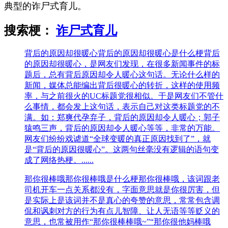
典型的诈尸式育儿。
搜索梗：
诈尸式育儿
背后的原因却很暖心
背后的原因却很暖心是什么梗背后
的原因却很暖心，是网友们发现，在很多新闻事件的标
题后，总有背后原因却令人暖心这句话。无论什么样的
新闻，媒体总能编出背后很暖心的转折，这样的使用频
率，与之前很火的UC标题党很相似。于是网友们不管什
么事情，都会发上这句话，表示自己对这类标题党的不
满。如：郑爽代孕弃子，背后的原因却令人暖心；郭子
猿鸣三声，背后的原因却令人暖心等等，非常的万能。
网友们纷纷戏谑道“全球变暖的真正原因找到了”，就
是“背后的原因很暖心”。这两句丝毫没有逻辑的语句变
成了网络热梗。......
那你很棒哦
那你很棒哦是什么梗那你很棒哦，该词跟老
司机开车一点关系都没有，字面意思就是你很厉害，但
是实际上是该词并不是真心的夸赞的意思，常常包含调
侃和讽刺对方的行为有点儿智障、让人无语等等贬义的
意思，也常被用作“那你很棒棒哦~”“那你很他妈棒哦