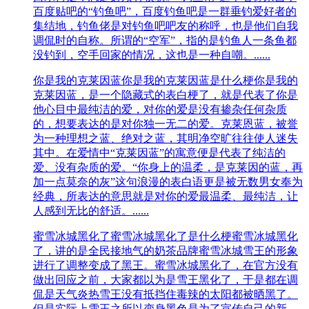
百度贴吧的“钓鱼吧”，百度钓鱼吧是一群垂钓爱好者的
集结地，钓鱼佬是对钓鱼吧吧友的称呼，也是他们自我
调侃时的自称。所谓的“空军”，指的是钓鱼人一条鱼都
没钓到，空手回家的情况，这也是一种自嘲。......
你是我的克莱因蓝
你是我的克莱因蓝是什么梗你是我的
克莱因蓝，是一个隐藏式的表白梗了，就是代表了你是
他心目中最纯洁的爱，对你的爱是没有掺杂任何杂质
的，想要表达的是对你独一无二的爱。克莱恩蓝，被誉
为一种理想之蓝、绝对之蓝，其明净空旷往往使人迷失
其中。在爱情中“克莱因蓝”的寓意便是代表了纯洁的
爱、没有杂质的爱。“你身上的温柔，是克莱因的蓝，再
加一点莫奈的灰”这句浪漫的表白语更是被无数男女奉为
经典，所表达的意思就是对你的爱最温柔、最纯洁，让
人感到无比的舒适。......
蜜雪冰城黑化了
蜜雪冰城黑化了是什么梗蜜雪冰城黑化
了，讲的是全民接地气的奶茶品牌蜜雪冰城雪王的形象
进行了调整变成了黑王。蜜雪冰城黑化了，在官方没有
做出回应之前，大家都以为是雪王黑化了，于是都在调
侃是天气炎热雪王没有抵挡住毒辣的太阳都被晒黑了。
但是实际上雪王之所以变身黑色是为了宣传自己的新