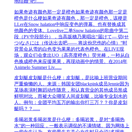
地结婚”吧!......
如果奇迹有颜色那一定是橙色
如果奇迹有颜色那一定是
橙色是什么梗如果奇迹有颜色，那一定是橙色，该梗是
LLer在Snow halation中响应变色的弹幕。也有替换成其
他颜色的变体。Lovelive二单Snow halation的歌曲中第二
段（PV中段部分），当高坂穗乃果唱出“届けて— 切(せ
つ)なさには（传达出去吧—— 将这份悲伤的心情）”时
背景会从雪的白色变为果果的代表色橙色。在LIVE现
场，观众们会拿出UO（高亮度橙色）荧光棒，一秒从白
色换成橙色来应援果果，再现动画中的情景。在2014年
Animelo Summer Liv......
皮划艇
皮划艇是什么梗：皮划艇，是比喻上班营业期间
严重偷懒的人。来源：韩国女团blackpink成员Jennie因为
某场表演时舞蹈动作随意，和认真营业的其他成员形成
鲜明对比，而被大众嘲笑人间皮划艇，比喻专业划水的
人。例句：全团平均五万的输出你打三万？？你是皮划
艇吗？？......
多喝岩浆
多喝岩浆是什么梗：多喝岩浆，是对“多喝热
水”的一种回应，一般表示调侃的不满情绪。因为网络上
一些女生认为，有些男生在关心女生时只会说“多喝热