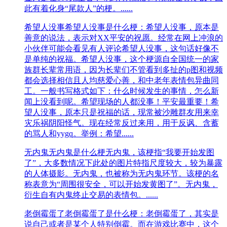
此有着化身“尾款人”的梗。......
希望人没事
希望人没事是什么梗：希望人没事，原本是
善意的说法，表示对XX平安的祝愿。经常在网上冲浪的
小伙伴可能会看见有人评论希望人没事，这句话好像不
是单纯的祝福。希望人没事，这个梗源自全国统一的家
族群长辈常用语，因为长辈们不管看到多扯的p图和视频
都会选择相信且人均慈爱心善，和中老年表情包异曲同
工。一般书写格式如下：什么时候发生的事情，怎么新
闻上没看到呢。希望现场的人都没事！平安最重要！希
望人没事，原本只是祝福的话，现常被沙雕群友用来幸
灾乐祸阴阳怪气。现在经常反过来用，用于反讽、含蓄
的骂人和yygq。举例：希望......
无内鬼
无内鬼是什么梗无内鬼，该梗指“我要开始发图
了”，大多数情‌‌‌‌‌‌‌‌‌况下此处的图片特指尺度较大，较为暴露
的人体摄影。无内鬼，也被称为无内鬼环节。该梗的名
称表意为“周围很安全，可以开始发黄图了”。无内鬼，
衍生自有内鬼终止交易的表情包。......
老倒霉蛋了
老倒霉蛋了是什么梗：老倒霉蛋了，其实是
说自己或者是某个人特别倒霉。而在游戏比赛中，这个