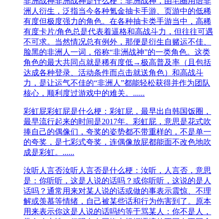
非洲战神
非洲战神是什么梗：非洲战神，由宅圈用语非
洲人衍生，泛指当今各种氪金抽卡手游、页游中的低稀
有度但极度强力的角色。在各种抽卡类手游当中，高稀
有度卡片/角色总是代表着逼格和高战斗力，但往往可遇
不可求。当然情况总有例外，那便是衍生自赌运不佳、
脸黑的非洲人一词，俗称“非洲战神”的一类角色。这类
角色的最大共同点就是稀有度低→极高普及率（且包括
达成各种登录、活动条件而点击就送角色）和高战斗
力，是让运气不佳的“非洲人”都能轻松获得并作为团队
核心，顺利度过游戏中的难关。......
彩虹屁
彩虹屁是什么梗：彩虹屁，最早出自韩国饭圈，
最早流行起来的时间是2017年。彩虹屁，意思是花式吹
捧自己的偶像们，夸奖的姿势都不带重样的，不是单一
的夸奖，是七彩式夸奖，连偶像放屁都能面不改色地吹
成是彩虹。......
汝听人言否
汝听人言否是什么梗：汝听，人言否，意思
是：你听听，这是人说的话吗？或你听听，这说的是人
话吗？通常用来对某人说的话或做的事表示震惊、不理
解或羡慕等情绪，自己被某些话和行为伤害到了。原本
用来表示你这是人说的话吗约等于骂某人：你不是人，