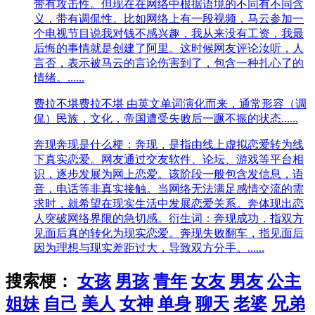
带有攻击性。但现在在网络中根据语境的不同有不同含
义，带有调侃性。比如网络上有一段视频，马云参加一
个电视节目说我对钱不感兴趣，我从来没有工资，我最
后悔的事情就是创建了阿里。这时候网友评论汝听，人
言否，表示被马云的言论伤害到了，包含一种扎心了的
情绪。......
费拉不堪
费拉不堪 由英文单词演化而来，通常形容（调
侃）民族，文化，帝国遭受失败后一蹶不振的状态......
奔现
奔现是什么梗：奔现，是指由线上虚拟恋爱转为线
下真实恋爱。网友通过交友软件、论坛、游戏等平台相
识，逐步发展为网上恋爱。该阶段一般包含发信息，语
音，电话等非真实接触。当网络无法满足感情交流的需
求时，就希望在现实生活中发展恋爱关系。奔体现出恋
人突破网络界限的急切感。衍生词：奔现成功，指双方
见面后真的转化为现实恋爱。奔现失败翻车，指见面后
因为理想与现实差距过大，导致双方分手。......
搜索梗：
女孩
男孩
青年
女友
男友
公主
姐妹
自己
美人
女神
单身
聊天
老婆
兄弟