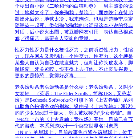
个梗出自小说《二哈和他的白猫师尊》，男主墨染的说
过：地狱太冷了，你来殉我，楚晚宁；而楚晚宁在徒弟
墨燃死后说：地狱太冷，我来殉你。也就是楚晚宁决定
陪墨染一起死。类似殉你殉我的台词是这本小说的经典
对话，后小说火出圈，被豆瓣网友引用，表达自己很尴
尬╱很痛苦，需要有人安慰的意思。......
性歹力
性歹力是什么梗性歹力，之前听过性张力，性缩
力，现在网友又发明出一个性歹力。性歹力，这个梗是
某些人自认为自己在散发魅力，但却让你头皮发麻，脚
趾蜷缩，牙关紧咬，恨不得上去打他，不止丧失兴趣，
更多的是惊恐，觉得好歹毒。......
老头滚动条
老头滚动条是什么梗：老头滚动条，又叫少
女卷轴，（英语：The Elder Scrolls，简称TES，又称老
滚）是Bethesda Softworks公司旗下的《上古卷轴》系列
电脑角色扮演游戏的别称。缘由是《上古卷轴4：湮没》
的的少女Mod过于庞大，所以被戏称为“少女卷轴”。自
1994年上市的《上古卷轴：竞技场》开始，目前已有五
代的游戏。本系列游戏于一个架空世界名叫奈恩
（Nirn）的星球上，目前故事焦点皆在该星球上，位于