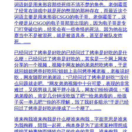
词语则是用来形容那些死得不清不楚的角色。老倒霉蛋
了经常在游戏中就是死的憋屈的那种存在，而最近这个
词语主要是用来形容CSGO的电子哥。老倒霉蛋了，这
个梗是从CSGO的电子哥那里出现的，因为电子哥是专
门打突破位的，经常会有一些奇怪的死法。因为他在比
赛当中不是被混死，就是被道具杀，甚至是被队友炸
死。......
已经问过了烤串是好吃的
已经问过了烤串是好吃的是什
么梗：已经问过了烤串是好吃的，其实是一个网上网友
分享的一个视频，视频中网友她的弟弟想吃烤串，于是
就问姐姐烤串好吃吗?姐姐上去问烤串摊老板，老板说好
吃，网友随即对弟弟说：“已经问过了烤串是好吃”“没什
么问题就走吧。”网友弟弟视频中十分可爱，表现的非常
难过，又因男孩儿属于胖小孩儿，网友们纷纷调侃：“看
弟弟瘦的，肯定几分钟没吃饭了吧”“给弟弟瘦的，给孩
子买一串儿吧”“你的不理解，毁了我好多暗示”于是已经
问过了烤串是好吃的便成了一个梗了。......
谁来殉我
谁来殉我是什么梗谁来殉我，字面意思是谁来
为我殉葬，陪我一起死，殉本身是为了追求某种理想或
维护某种事物而牺牲自己的生命的意思。谁来殉我，这