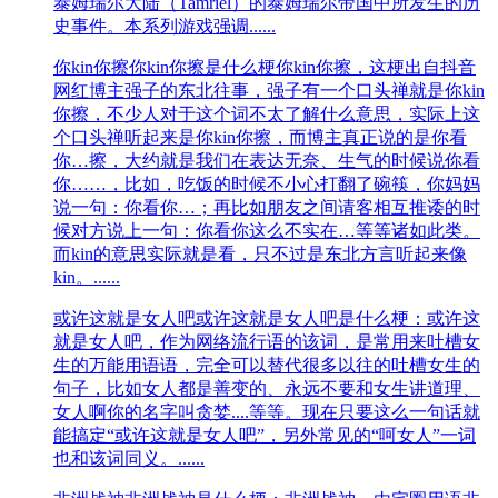
泰姆瑞尔大陆（Tamriel）的泰姆瑞尔帝国中所发生的历
史事件。本系列游戏强调......
你kin你擦
你kin你擦是什么梗你kin你擦，这梗出自抖音
网红博主强子的东北往事，强子有一个口头禅就是你kin
你擦，不少人对于这个词不太了解什么意思，实际上这
个口头禅听起来是你kin你擦，而博主真正说的是你看
你…擦，大约就是我们在表达无奈、生气的时候说你看
你……，比如，吃饭的时候不小心打翻了碗筷，你妈妈
说一句：你看你…；再比如朋友之间请客相互推诿的时
候对方说上一句：你看你这么不实在…等等诸如此类。
而kin的意思实际就是看，只不过是东北方言听起来像
kin。......
或许这就是女人吧
或许这就是女人吧是什么梗：或许这
就是女人吧，作为网络流行语的该词，是常用来吐槽女
生的万能用语语，完全可以替代很多以往的吐槽女生的
句子，比如女人都是善变的、永远不要和女生讲道理、
女人啊你的名字叫贪婪....等等。现在只要这么一句话就
能搞定“或许这就是女人吧”，另外常见的“呵女人”一词
也和该词同义。......