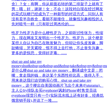
盒》？女：有啊，你从前面右转的第二排架子上就有了
男：哦，好，谢谢！女：不会！这段对白现在经过网友
的花式玩梗已经成为了一种新型的对话方式，问别人有
没有卖半岛铁盒，看能不能接住，就像找兴趣相投的人
先对暗号一样（只有听过周杰伦的......
性歹力
性歹力是什么梗性歹力，之前听过性张力，性缩
力，现在网友又发明出一个性歹力。性歹力，这个梗是
某些人自认为自己在散发魅力，但却让你头皮发麻，脚
趾蜷缩，牙关紧咬，恨不得上去打他，不止丧失兴趣，
更多的是惊恐，觉得好歹毒。......
shut up and take my
money
shut&nbsp;up&nbsp;and&nbsp;take&nbsp;my&nbsp;m
是什么梗shut up and take my money，翻译成中文是：闭
嘴，拿走我的钱，表达某个东西性价比高，值得入手，
用来表达我们迫切购买心情。shut up and take my
money，这个梗出自美国动画片飞出个未来(Futurama)。
主人公fry排队去买eyephone(讽刺iPhone)时售货员说
eyephone现货只有一个(实际流水线上还有好多，经典饥
饿营销手段),并说了一堆......