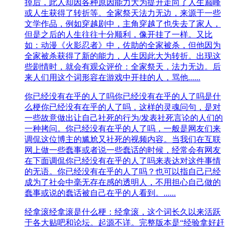
掉后，此人却因各种原因能力大为提升走向了人生巅峰
或人生获得了转折等。全家祭天法力无边，来源于一些
文学作品，例如穿越剧中，主角穿越了也失去了家人，
但是之后的人生往往十分顺利，像开挂了一样。又比
如：动漫《火影忍者》中，佐助的全家被杀，但他因为
全家被杀获得了新的能力，人生因此大为转折。出现这
些剧情时，就会有观众评价：全家祭天，法力无边。后
来人们用这个词形容在游戏中开挂的人，骂他......
你已经没有在乎的人了吗
你已经没有在乎的人了吗是什
么梗你已经没有在乎的人了吗，这样的灵魂问句，是对
一些故意做出让自己社死的行为/发表社死言论的人们的
一种拷问。你已经没有在乎的人了吗，一般是网友们来
调侃这位博主的尴尬又社死的视频内容。当我们在互联
网上做一些蠢事或者说一些蠢话的时候，经常会有网友
在下面调侃你已经没有在乎的人了吗来表达对这件事情
的无语。你已经没有在乎的人了吗？也可以指自己已经
成为了社会中毫无存在感的透明人，不用担心自己做的
蠢事或说的蠢话被自己在乎的人看到。......
经拿滚
经拿滚是什么梗：经拿滚，这个词长久以来活跃
于各大贴吧和论坛。起源不详。完整版本是“经验拿好赶