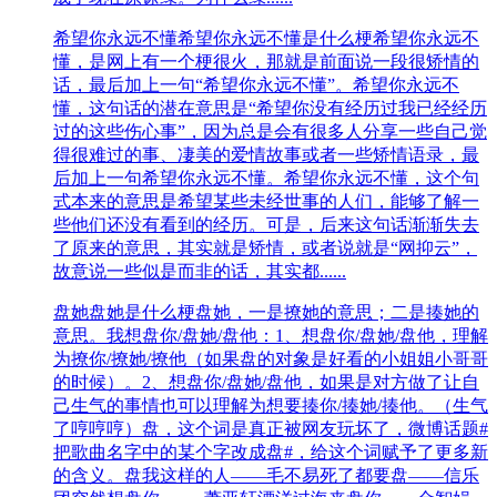
希望你永远不懂
希望你永远不懂是什么梗希望你永远不
懂，是网上有一个梗很火，那就是前面说一段很矫情的
话，最后加上一句“希望你永远不懂”。希望你永远不
懂，这句话的潜在意思是“希望你没有经历过我已经经历
过的这些伤心事”，因为总是会有很多人分享一些自己觉
得很难过的事、凄美的爱情故事或者一些矫情语录，最
后加上一句希望你永远不懂。希望你永远不懂，这个句
式本来的意思是希望某些未经世事的人们，能够了解一
些他们还没有看到的经历。可是，后来这句话渐渐失去
了原来的意思，其实就是矫情，或者说就是“网抑云”，
故意说一些似是而非的话，其实都......
盘她
盘她是什么梗盘她，一是撩她的意思；二是揍她的
意思。我想盘你/盘她/盘他：1、想盘你/盘她/盘他，理解
为撩你/撩她/撩他（如果盘的对象是好看的小姐姐小哥哥
的时候）。2、想盘你/盘她/盘他，如果是对方做了让自
己生气的事情也可以理解为想要揍你/揍她/揍他。（生气
了哼哼哼）盘，这个词是真正被网友玩坏了，微博话题#
把歌曲名字中的某个字改成盘#，给这个词赋予了更多新
的含义。盘我这样的人——毛不易死了都要盘——信乐