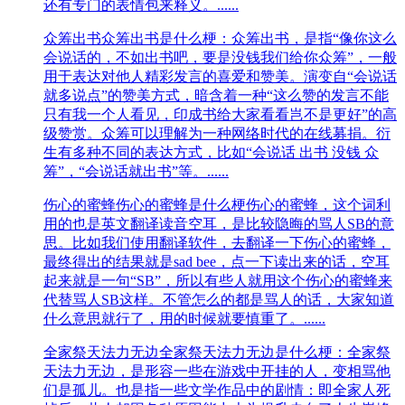
还有专门的表情包来释义。......
众筹出书
众筹出书是什么梗：众筹出书，是指“像你这么
会说话的，不如出书吧，要是没钱我们给你众筹”，一般
用于表达对他人精彩发言的喜爱和赞美。演变自“会说话
就多说点”的赞美方式，暗含着一种“这么赞的发言不能
只有我一个人看见，印成书给大家看看岂不是更好”的高
级赞赏。众筹可以理解为一种网络时代的在线募捐。衍
生有多种不同的表达方式，比如“会说话 出书 没钱 众
筹”，“会说话就出书”等。......
伤心的蜜蜂
伤心的蜜蜂是什么梗伤心的蜜蜂，这个词利
用的也是英文翻译读音空耳，是比较隐晦的骂人SB的意
思。比如我们使用翻译软件，去翻译一下伤心的蜜蜂，
最终得出的结果就是sad bee，点一下读出来的话，空耳
起来就是一句“SB”，所以有些人就用这个伤心的蜜蜂来
代替骂人SB这样。不管怎么的都是骂人的话，大家知道
什么意思就行了，用的时候就要慎重了。......
全家祭天法力无边
全家祭天法力无边是什么梗：全家祭
天法力无边，是形容一些在游戏中开挂的人，变相骂他
们是孤儿。也是指一些文学作品中的剧情：即全家人死