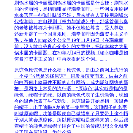
刷锅水届的卡丽熙
刷锅水届的卡丽熙是什么梗：刷锅水
届的卡丽熙，是指咖啡品牌瑞幸咖啡。一些网友用刷锅
水来形容一些咖啡味道不好，后来就有人直接用刷锅水
代指咖啡。在电视剧《权力与游戏》中，部落首领卡奥
的老婆被尊称为卡丽熙。她不仅地位尊贵，受人尊敬，
还新开辟了一个国度规则。瑞幸咖啡因为薅资本主义羊
毛，在仙人jump这个公众号19年11月19日《在瑞幸面
前，没人敢自称良心企业》的文章中，把瑞幸称之为刷
锅水届的卡丽熙。在20年2月4日的视频《瑞幸咖啡是如
何暴打资本主义的》中再次提起这个词。......
原谅色
原谅色是什么梗：原谅色，是由之前网上流行的
一个梗“当然是选择原谅”一词发展演变而来，借由之前
的白百何出轨事件不断的走红网络，成为爆红网络的新
梗。是网络上常见的流行语，“原谅色”其实就是指的是
绿色，绿帽子的绿。以前的绿色代表了生机勃勃，现如
今的绿色代表了生气勃勃。原谅绿最开始是指一顶绿色
的帽子，出于哆啦A梦的某一集里面，这顶帽子的名字
叫做原谅帽，功能是即便自己做错事了只要带上这个帽
子别人就会原谅你。所以原谅帽就是这样来的，然后跟
着帽子的颜色是绿帽子结合了中国的传统思想文化就变
成了现在原谅绿。为什么绿......