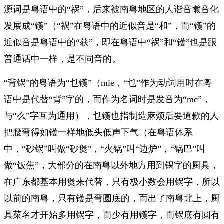
源词是粤语中的“祸”，后来被南粤地区的人谐音懒音化
发展成“镬”（“祸”在粤语中的近似音是“和”，而“镬”的
近似音是粤语中的“获”，即在粤语中“祸”和“镬”也是跟
普通话中一样，是不同音的。
“背锅”的粤语为“乜镬”（mie，“乜”作为动词用时在粤
语中是代替“背”字的，而作为名词时是发音为“me”，
与“么”字互为通用），乜镬也指制造麻烦后要道歉的人
把腰弯得如镬一样地低头低声下气（在粤语体系
中，“砂锅”叫做“砂煲"，“火锅”叫“边炉”，“锅巴”叫
做“饭焦”，大部分的在南粤以外地方用到锅字的厨具，
在广东都基本用煲来代替，只有极小数会用锅字，所以
以前的南粤，只有镬是弯圆底的，而出了南粤北上，厨
具菜名才开始多用锅字，而少有用镬字，而锅底有圆有