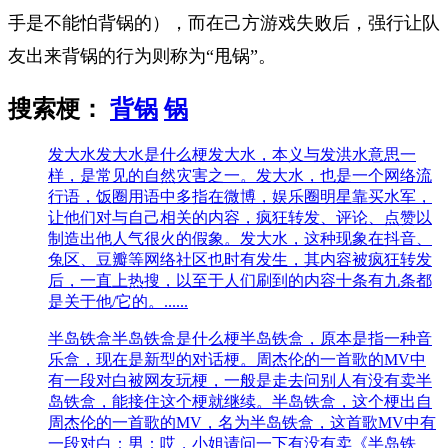
手是不能怕背锅的），而在己方游戏失败后，强行让队
友出来背锅的行为则称为“甩锅”。
搜索梗：
背锅
锅
发大水
发大水是什么梗发大水，本义与发洪水意思一
样，是常见的自然灾害之一。发大水，也是一个网络流
行语，饭圈用语中多指在微博，娱乐圈明星靠买水军，
让他们对与自己相关的内容，疯狂转发、评论、点赞以
制造出他人气很火的假象。发大水，这种现象在抖音、
兔区、豆瓣等网络社区也时有发生，其内容被疯狂转发
后，一直上热搜，以至于人们刷到的内容十条有九条都
是关于他/它的。......
半岛铁盒
半岛铁盒是什么梗半岛铁盒，原本是指一种音
乐盒，现在是新型的对话梗。周杰伦的一首歌的MV中
有一段对白被网友玩梗，一般是走去问别人有没有卖半
岛铁盒，能接住这个梗就继续。半岛铁盒，这个梗出自
周杰伦的一首歌的MV，名为半岛铁盒，这首歌MV中有
一段对白：男：哎，小姐请问一下有没有卖《半岛铁