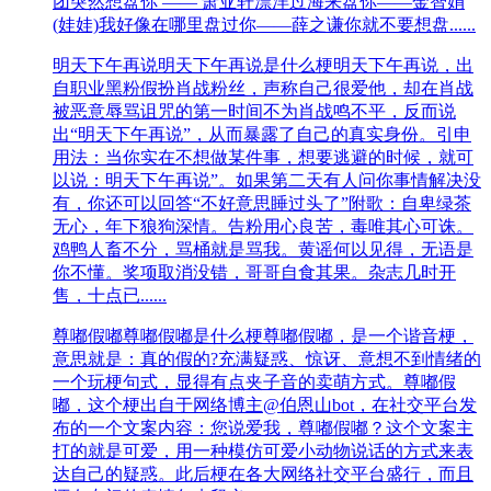
团突然想盘你 —— 萧亚轩漂洋过海来盘你——金智娟
(娃娃)我好像在哪里盘过你——薛之谦你就不要想盘......
明天下午再说
明天下午再说是什么梗明天下午再说，出
自职业黑粉假扮肖战粉丝，声称自己很爱他，却在肖战
被恶意辱骂诅咒的第一时间不为肖战鸣不平，反而说
出“明天下午再说”，从而暴露了自己的真实身份。引申
用法：当你‌‌‌‌‌‌‌‌‌‌‌实在不想做某件事，想要逃避的时候，就可
以说：明天下午再说”。如果第二天有人问你事情解决没
有，你还可以回答“不好意思睡过头了”附歌：自卑绿茶
无心，年下狼狗深情。告粉用心良苦，毒唯其心可诛。
鸡鸭人畜不分，骂桶就是骂我。黄谣何以见得，无语是
你不懂。奖项取消没错，哥哥自食其果。杂志几时开
售，十点已......
尊嘟假嘟
尊嘟假嘟是什么梗尊嘟假嘟，是一个谐音梗，
意思就是：真的假的?充满疑惑、惊讶、意想不到情绪的
一个玩梗句式，显得有点夹子音的卖萌方式。尊嘟假
嘟，这个梗出自于网络博主@伯恩山bot，在社交平台发
布的一个文案内容：您说爱我，尊嘟假嘟？这个文案主
打的就是可爱，用一种模仿可爱小动物说话的方式来表
达自己的疑惑。此后梗在各大网络社交平台盛行，而且