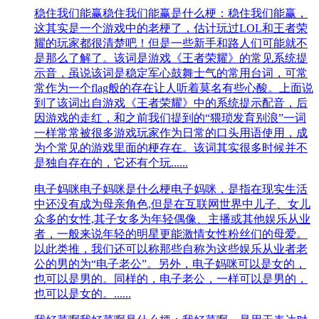
稳住我们能赢
稳住我们能赢是什么梗：稳住我们能赢，
这其实是一个游戏中的老梗了，估计玩过LOL和王者荣
耀的玩家都很清楚吧！但是一些新手和路人们可能就不
是那么了解了。该词是游戏《王者荣耀》的常见系统提
示音，虽说该词是稳定军心鼓舞士气的常用台词，可常
常作为一个flag般的存在让人听着莫名有些心酸。上面说
到了该词出自游戏《王者荣耀》中的系统提示配音，后
因游戏的走红，和之前我们提到的“猥琐发育别浪”一词
一样常常被很多游戏玩家作为日常的口头用语使用，成
为个常见的游戏里面的梗存在。该词其实很多时候并不
是独自存在的，它还有个玩......
电子妈咪
电子妈咪是什么梗电子妈咪，是指在现实生活
中还没有成为母亲角色,但是在互联网世界中儿子、女儿
众多的女性,其子女多为年轻偶像、主播或其他娱乐从业
者，一般来说年轻的明星更能激情女性粉丝们的母爱。
以此类推，我们还可以称那些自称为这些娱乐从业者老
公的男的为“电子老公”。另外，电子妈咪可以是女的，
也可以是男的。同样的，电子老公，一样可以是男的，
也可以是女的。......