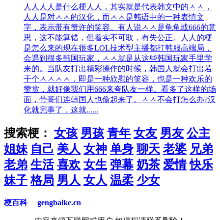
人人
人人是什么梗人人，其实就是代表韩文中的ㅅㅅ，
人人是对ㅅㅅ的汉化，而ㅅㅅ是韩语中的一种表情文
字，表示带有赞许的笑容。有人说ㅅㅅ是龟龟或666的意
思，这不能算错，但着实不可取，有失公正。人人的梗
是怎么来的现在很多LOL技术型主播都打韩服高端局，
会遇到很多韩国玩家，ㅅㅅ就是从这些韩国玩家手里学
来的。当队友打出精彩操作的时候，韩国人就会打出若
干个ㅅㅅㅅㅅ，即是一种欣慰的笑容，也是一种欢乐的
赞赏，就好像我们用666来夸队友一样。看多了这样的场
面，带哥们连韩国人也偷起来了。ㅅㅅ不会打怎么办?汉
化就完事了，这就......
搜索梗：
女孩
男孩
青年
女友
男友
公主
姐妹
自己
美人
女神
单身
聊天
老婆
兄弟
老弟
生活
喜欢
女生
弹幕
奶茶
爱情
快乐
妹子
格局
男人
女人
温柔
少女
梗百科
gengbaike.cn