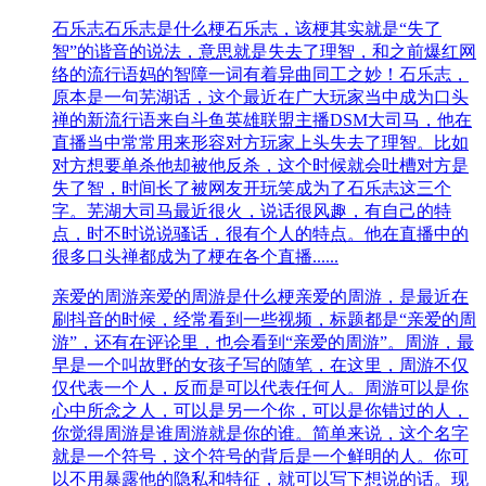
石乐志
石乐志是什么梗石乐志，该梗其实就是“失了
智”的谐音的说法，意思就是失去了理智，和之前爆红网
络的流行语妈的智障一词有着异曲同工之妙！石乐志，
原本是一句芜湖话，这个最近在广大玩家当中成为口头
禅的新流行语来自斗鱼英雄联盟主播DSM大司马，他在
直播当中常常用来形容对方玩家上头失去了理智。比如
对方想要单杀他却被他反杀，这个时候就会吐槽对方是
失了智，时间长了被网友开玩笑成为了石乐志这三个
字。芜湖大司马最近很火，说话很风趣，有自己的特
点，时不时说说骚话，很有个人的特点。他在直播中的
很多口头禅都成为了梗在各个直播......
亲爱的周游
亲爱的周游是什么梗亲爱的周游，是最近在
刷抖音的时候，经常看到一些视频，标题都是“亲爱的周
游”，还有在评论里，也会看到“亲爱的周游”。周游，最
早是一个叫故野的女孩子写的随笔，在这里，周游不仅
仅代表一个人，反而是可以代表任何人。周游可以是你
心中所念之人，可以是另一个你，可以是你错过的人，
你觉得周游是谁周游就是你的谁。简单来说，这个名字
就是一个符号，这个符号的背后是一个鲜明的人。你可
以不用暴露他的隐私和特征，就可以写下想说的话。现