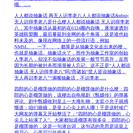
哦。......
人人都说抽象话 再无人识李老八
人人都说抽象话&nbsp;
无人识得李老八是什么梗人人都说抽象话 无人识得李老
八，其中抽象话从最初的在6324圈内自嗨，逐渐渗透到
英雄联盟圈，最后蔓延到全网的各个角落，这是谁也始
料未及的。像现在网络上的一些流行语，例如
NMSL、、一下、、，都算是从抽象文化走出来的梗，
也就是抽象话。抽象话火了，而作为抽象工作室的创始
人李老八，却没不似抽象话的发展一般节节高升，反而
因为长期的被封杀而渐渐被人忘记。这不正是“人人都说
抽象话 无人识得李老八”吗?而诸如“世人皆说抽象话，
无人再识李老八”“满嘴抽象话，不识李老......
四郎的心是榴莲做的
四郎的心是榴莲做的是什么梗：四
郎的心是榴莲做的，该‌‌‌‌‌‌‌‌‌‌‌‌‌‌梗出自电视剧《甄嬛传》的弹幕
评论。剧中甄嬛收到皇上一大堆礼物，太监小允子就感
慨道：咱们娘娘，是皇上心尖上的人哪！于是这时候广
大网友的弹幕又开始整活了：“四郎的心是榴莲做的，心
尖儿上站满了人”。大家都知道榴莲有很多尖，四郎的心
是榴莲做的，这是一句潜台词，这句话的意思是说皇上
很花心，心里可以住很多人。......