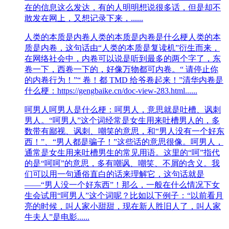
在的信息这么发达，有的人明明想说很多话，但是却不
敢发在网上，又想记录下来，......
人类的本质是内卷
人类的本质是内卷是什么梗人类的本
质是内卷，这句话由“人类的本质是复读机”衍生而来，
在网络社会中，内卷可以说是听到最多的两个字了，东
卷一下，西卷一下的，好像万物都可内卷。“ 请停止你
的内卷行为！”“ 卷！都 TMD 给爷卷起来！”清华内卷是
什么梗：https://gengbaike.cn/doc-view-283.html......
呵男人
呵男人是什么梗：呵男人，意思就是吐槽、讽刺
男人。“呵男人”这个词经常是女生用来吐槽男人的，多
数带有鄙视、讽刺、嘲笑的意思，和“男人没有一个好东
西！”、“男人都是骗子！”这些话的意思很像。呵男人，
通常是女生用来吐槽男生的常见用语。这里的“呵”指代
的是“呵呵”的意思，多有嘲讽、嘲笑、不屑的含义。我
们可以用一句通俗直白的话来理解它，这句话就是
——“男人没一个好东西”！那么，一般在什么情况下女
生会试用“呵男人”这个词呢？比如以下例子：“以前看月
亮的时候，叫人家小甜甜，现在新人胜旧人了，叫人家
牛夫人”是电影......