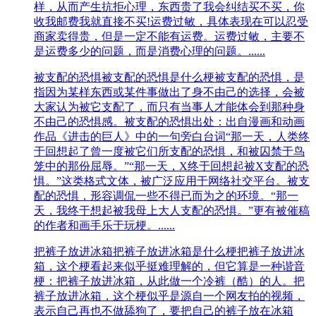
样，从而产生抗拒心理，东西贵了我会纠结买不买，你
收我邮费我就直接不买!运费过敏，具体表现在可以忍受
商家卖得贵，但是一定不能有运费。运费过敏，主要不
是运费多少的问题，而是消费心理的问题。......
被支配的恐惧
被支配的恐惧是什么梗被支配的恐惧，是
指因为某样东西或某件事做出了身不由己的选择，会被
大家认为被它支配了，而只有当事人才能体会到那种身
不由己的恐惧感。被支配的恐惧出处：出自漫画和动画
作品《进击的巨人》中的一句旁白台词“那一天，人类终
于回想起了曾一度被它们所支配的恐惧，和被囚禁于鸟
笼中的那份屈辱。”“那一天，X终于回想起被X支配的恐
惧。”这类格式文体，被广泛应用于网络社交平台。被支
配的恐惧，形容调侃一些不得已而为之的环境。“那一
天，我终于想起被我母上大人支配的恐惧。”更有被催稿
的作者和画手乐于玩梗。......
把裤子放进冰箱
把裤子放进冰箱是什么梗把裤子放进冰
箱，这个梗看起来似乎挺难理解的，但它算是一种谐音
梗：把裤子放进冰箱，从此做一个冷裤（酷）的人。把
裤子放进冰箱，这个梗似乎是源自一个网友拍的视频，
表示自己再也不做舔狗了，要把自己的裤子放在冰箱