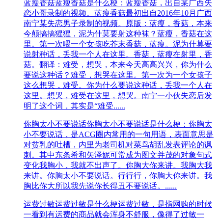
蓝瘦香菇
蓝瘦香菇是什么梗：蓝瘦香菇，出自某广西失
恋小哥录制的视频。蓝瘦香菇最初出自2016年10月广西
南宁某失恋男子录制的视频。原版：蓝瘦，香菇，本来
今颠搞搞猩猩，泥为什莫要射这种袜？蓝瘦，香菇在这
里。第一次喂一个女孩吃芥末香菇，蓝瘦。泥为什莫要
说射种话，丢我一个人在这里。香菇，蓝瘦在射里，香
菇。翻译：难受，想哭，本来今天高高兴兴，你为什么
要说这种话？难受，想哭在这里。第一次为一个女孩子
这么想哭，难受。你为什么要说这种话，丢我一个人在
这里。想哭，难受在这里，想哭。南宁一小伙失恋后发
明了这个词，其实是“难受......
你胸太小不要说话
你胸太小不要说话是什么梗：你胸太
小不要说话，是ACG圈内常用的一句用语，表面意思是
对贫乳的吐槽，内里为老司机对菜鸟胡乱发表评论的讽
刺。其中东条希和矢泽妮可常成为图文并茂的对象句式
变化我胸小，我就不出声了。你胸大你来讲。我胸大我
来讲。你胸太小不要说话。行行行，你胸大你来讲。我
胸比你大所以我先说你长得丑不要说话。......
运费过敏
运费过敏是什么梗运费过敏，是指网购的时候
一看到有运费的商品就会浑身不舒服，像得了过敏一