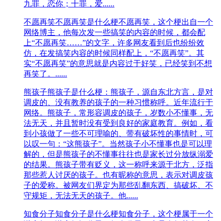
九罪，恋你；十罪，爱......
不愿再笑
不愿再笑是什么梗不愿再笑，这个梗出自一个
网络博主，他每次发一些搞笑的内容的时候，都会配
上“不愿再笑……”的文字，许多网友看到后也纷纷效
仿，在发搞笑内容的时候同样配上，“不愿再笑”。其
实“不愿再笑”的意思就是内容过于好笑，已经笑到不想
再笑了。......
熊孩子
熊孩子是什么梗：熊孩子，源自东北方言，是对
调皮的、没有教养的孩子的一种习惯称呼。近年流行于
网络。熊孩子，常形容调皮的孩子，岁数小不懂事，无
法无天，并且暂时没有受到良好的家庭教育。例如，看
到小孩做了一些不可理喻的、带有破坏性的事情时，可
以叹一句：“这熊孩子”。当然孩子小不懂事也是可以理
解的，但是熊孩子的不懂事往往也是家长过分放纵溺爱
的结果。熊孩子带有贬义，这一称呼来源于北方，泛指
那些惹人讨厌的孩子。也有昵称的意思，表示对调皮孩
子的爱称。被网友们界定为那些乱翻东西、搞破坏、不
守规矩，无法无天的孩子。他......
知食分子
知食分子是什么梗知食分子，这个梗属于一个