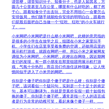
谐音梗，谐音知识分子。知食分子，也是人如其名，方
圆几十公里甚至几百公里，哪里有什么好吃的，都了然
于心。跟着知食分子出去玩，完全不用担心一会要怎么
安排饭局，他们随手就能给你安排的明明白白，跟着他
们屁股后面把自己当做一个“狂吃、狂吃”的小火车就行
了。......
小米网吧
小米网吧是什么梗小米网吧，此梗的意思指的
是很多的小学生在放学之后，组团在小米之家里玩手
机。小学生们在店里享受着免费的空调，还能用店里的
展示机打游戏，就跟在网吧一样。所以小米之家被网友
调侃为小米网吧。小米网吧，此梗出自网络，因近期网
友们的发现，有一群小朋友在那里组团用展示机打游
戏，气氛十分热烈，而店员们也放任这种现象，让人恍
惚间似乎进入了小米开的网吧。......
你别是个傻子吧
你别是个傻子吧是什么梗：你别是个傻
子吧，该词看似一个疑问句，实则是一个十足十的肯定
句，基本可以翻译为，你就是货真价实假一赔十如假包
换的傻子。你别是个傻子吧，通常是指一个人的语言或
者是行为非常的幼稚可笑，看起来像个傻子一样。......