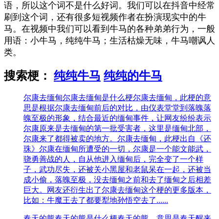
语，所以这个词不是什么好词。
我们可以在抖音中经常
刷到这个词，还有很多短视频作者在扮演现实中的牛
马。
在视频中我们可以看到牛马的各种弟弟行为，一般
用语：小牛马，纯纯牛马；生活枯燥无味，牛马嘲讽人
类
。
搜索梗：
纯纯牛马
纯纯的牛马
尔康去缅甸
尔康去缅甸是什么梗尔康去缅甸，此梗的意
思是根据尔康去缅甸前后的对比，由仪表堂堂到落魄落
魄至极的形象，结合最近的缅甸事件，让网友纷纷表示
尔康原来是去缅甸的第一批受害者，这里是缅甸北部，
尔康来了都得被卖的地方。尔康去缅甸，此梗出自《还
珠》尔康在缅甸所遭受的一切，尔康是一个能文能武，
骁勇善战的人，自从他进入缅甸后，完全变了一个样
子，武功尽失，还被关小黑屋和老鼠呆在一起，还被当
成小偷，落魄至极，没去缅甸之前和去了缅甸之后相差
巨大。网友还衍生出了尔康去缅甸这个梗的更多版本，
比如：牛魔王去了都要犁地孙悟空去了......
春天的熊
春天的熊是什么梗春天的熊，意思是春天醒来