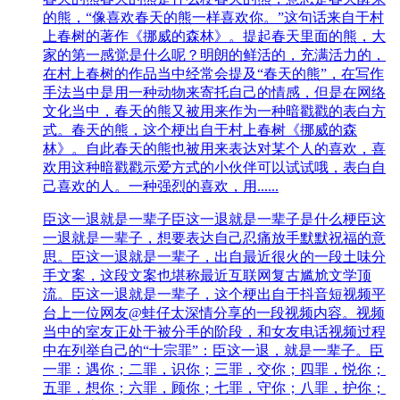
的熊，“像喜欢春天的熊一样喜欢你。”这句话来自于村
上春树的著作《挪威的森林》。提起春天里面的熊，大
家的第一感觉是什么呢？明朗的鲜活的，充满活力的，
在村上春树的作品当中经常会提及“春天的熊”，在写作
手法当中是用一种动物来寄托自己的情感，但是在网络
文化当中，春天的熊又被用来作为一种暗戳戳的表白方
式。春天的熊，这个梗出自于村上春树《挪威的森
林》。自此春天的熊也被用来表达对某个人的喜欢，喜
欢用这种暗戳戳示爱方式的小伙伴可以试试哦，表白自
己喜欢的人。一种强烈的喜欢，用......
臣这一退就是一辈子
臣这一退就是一辈子是什么梗臣这
一退就是一辈子，想要表达自己忍痛放手默默祝福的意
思。臣这一退就是一辈子，出自最近很火的一段土味分
手文案，这段文案也堪称最近互联网复古尴尬文学顶
流。臣这一退就是一辈子，这个梗出自于抖音短视频平
台上一位网友@蛙仔太深情分享的一段视频内容。视频
当中的室友正处于被分手的阶段，和女友电话视频过程
中在列举自己的“十宗罪”：臣这一退，就是一辈子。臣
一罪：遇你；二罪，识你；三罪，交你；四罪，悦你；
五罪，想你；六罪，顾你；七‌‌‌‌‌‌‌‌‌‌罪，守你；八罪，护你；