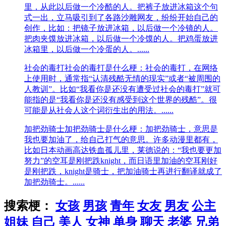
里，从此以后做一个冷酷的人。把裤子放进冰箱这个句
式一出，立马吸引到了各路沙雕网友，纷纷开始自己的
创作，比如：把镜子放进冰箱，以后做一个冷镜的人。
把肉夹馍放进冰箱，以后做一个冷馍的人。把鸡蛋放进
冰箱里，以后做一个冷蛋的人。......
社会的毒打
社会的毒打是什么梗：社会的毒打，在网络
上使用时，通常指“认清残酷无情的现实”或者“被周围的
人教训”。比如“我看你是还没有遭受过社会的毒打”就可
能指的是“我看你是还没有感受到这个世界的残酷”。很
可能是从社会人这个词衍生出的用法。......
加把劲骑士
加把劲骑士是什么梗：加把劲骑士，意思是
我也要加油了，给自己打气的意思。许多动漫里都有，
比如日本动画高达铁血孤儿里，莱德说的：“我也要更加
努力”的空耳是刚把跌knight，而日语里加油的空耳刚好
是刚把跌，knight是骑士，把加油骑士再进行翻译就成了
加把劲骑士。......
搜索梗：
女孩
男孩
青年
女友
男友
公主
姐妹
自己
美人
女神
单身
聊天
老婆
兄弟