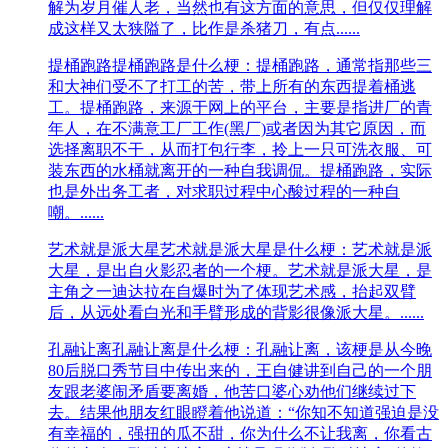
解为岁月催人老，当然也有这方面的意思，但仅仅理解
成这样又太狭隘了，比作是杀猪刀，有点......
提桶跑路
提桶跑路是什么梗：提桶跑路，通常指那些三
和大神们受不了打工的苦，带上所有的东西提着桶逃
工。提桶跑路，来源于网上的平台，主要是指进厂的青
年人，在不满意工厂工作(黑厂)或者因为其它原因，而
选择离职不干，从而打包行李，拎上一只可洗衣服、可
装东西的水桶就离开的一种自我调侃。提桶跑路，实际
也是外出务工者，对求职过程中心酸过程的一种自
嘲。......
艺术就是派大星
艺术就是派大星是什么梗：艺术就是派
大星，是出自火影忍者的一个梗。艺术就是派大星，是
主角之一迪达拉在自爆时为了体现艺术感，抬起双臂
后，从远处看白光和手臂形成的背影很像派大星。......
孔融让离
孔融让离是什么梗：孔融让离，该梗是从今晚
80后脱口秀节目中传出来的，王自健讲到自己的一个朋
友跟老婆闹矛盾要离婚，他苦口婆心劝他们继续过下
去。结果他朋友红眼瞪着他说道：“你知不知道强迫是没
有幸福的，强扭的瓜不甜，你为什么不让我离，你看古