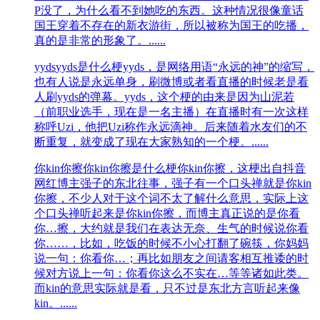
P没了，为什么看不到她吃的东西。这种情况很像童话
国王穿着不存在的新衣游街，所以被称为国王的吃播，
真的是非常的形象了。......
yyds
yyds是什么梗yyds，是网络用语“永远的神”的缩写，
也有人说是永远单身，刷微博或者看直播的时候老是看
人刷yyds的弹幕。yyds，这个梗的由来是因为山泥若
（前职业选手，现在是一名主播）在直播时有一次这样
称呼Uzi，他把Uzi称作永远滴神。后来随着水友们的不
断重复，就变成了现在大家熟知的一个梗。......
你kin你擦
你kin你擦是什么梗你kin你擦，这梗出自抖音
网红博主强子的东北往事，强子有一个口头禅就是你kin
你擦，不少人对于这个词不太了解什么意思，实际上这
个口头禅听起来是你kin你擦，而博主真正说的是你看
你…擦，大约就是我们在表达无奈、生气的时候说你看
你……，比如，吃饭的时候不小心打翻了碗筷，你妈妈
说一句：你看你…；再比如朋友之间请客相互推诿的时
候对方说上一句：你看你这么不实在…等等诸如此类。
而kin的意思实际就是看，只不过是东北方言听起来像
kin。......