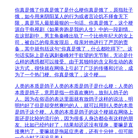
你真是饿了
你真是饿了是什么梗你真是饿了，原指肚子
饿，如今用来阴阳某人的行为或者言论饥不择食无下
限，真是骂人最脏最狠的一句话。你真是饿了，这个梗
源自于电视剧《如果奔跑是我的人生》中的一段剧情。
在这部剧中，男主角秦峰出轨了一个比他年纪大的女上
司，被自己的母亲发现后，母亲对他进行了严厉的责
备，其中就包括这句“你真是饿了，什么都吃得下”。这
句话实际上是在讽刺秦峰对于欲望的无节制，无论是什
么样的诱惑都可以接受。由于其独特的含义和生动的表
达方式，很快就在网络上引起了广泛的传播和讨论，成
为了一个热门梗。你真是饿了，这个梗......
人类的本质是鸽子
人类的本质是鸽子是什么梗：人类的
本质是鸽子，意思是指一些喜欢爽约，放别人鸽子的
人。因为在俗语的表达里面就有放鸽子这样的说法，明
明约好了但是却突然爽约的人，就可以用到人类的本质
是鸽子这个梗。人类的本质是鸽子的这个梗就在网络上
面还是比较的流行的，因为很多人身边都会有这样的朋
友。比如已经约好了，结果却迟迟没有现身，要嘛是直
接爽约了，要嘛就是拖延症患者，还有十分钟，但可能
一个小时了还没见着人。......