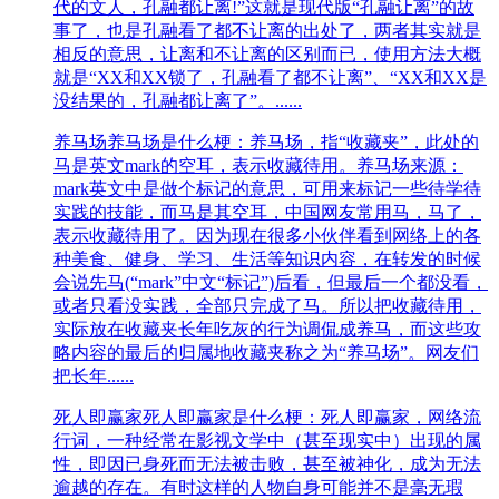
代的文人，孔融都让离!”这就是现代版“孔融让离”的故
事了，也是孔融看了都不让离的出处了，两者其实就是
相反的意思，让离和不让离的区别而已，使用方法大概
就是“XX和XX锁了，孔融看了都不让离”、“XX和XX是
没结果的，孔融都让离了”。......
养马场
养马场是什么梗：养马场，指“收藏夹”，此处的
马是英文mark的空耳，表示收藏待用。养马场来源：
mark英文中是做个标记的意思，可用来标记一些待学待
实践的技能，而马是其空耳，中国网友常用马，马了，
表示收藏待用了。因为现在很多小伙伴看到网络上的各
种美食、健身、学习、生活等知识内容，在转发的时候
会说先马(“mark”中文“标记”)后看，但最后一个都没看，
或者只看没实践，全部只完成了马。所以把收藏待用，
实际放在收藏夹长年吃灰的行为调侃成养马，而这些攻
略内容的最后的归属地收藏夹称之为“养马场”。网友们
把长年......
死人即赢家
死人即赢家是什么梗：死人即赢家，网络流
行词，一种经常在影视文学中（甚至现实中）出现的属
性，即因已身死而无法被击败，甚至被神化，成为无法
逾越的存在。有时这样的人物自身可能并不是毫无瑕