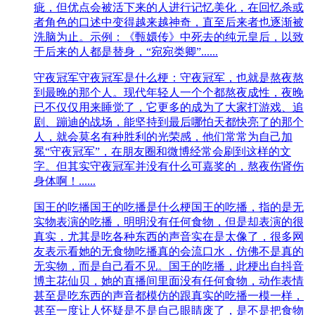
疵，但优点会被活下来的人进行记忆美化，在回忆杀或
者角色的口述中变得越来越神奇，直至后来者也逐渐被
洗脑为止。示例：《甄嬛传》中死去的纯元皇后，以致
于后来的人都是替身，“宛宛类卿”......
守夜冠军
守夜冠军是什么梗：守夜冠军，也就是熬夜熬
到最晚的那个人。现代年轻人一个个都熬夜成性，夜晚
已不仅仅用来睡觉了，它更多的成为了大家打游戏、追
剧、蹦迪的战场，能坚持到最后哪怕天都快亮了的那个
人，就会莫名有种胜利的光荣感，他们常常为自己加
冕“守夜冠军”，在朋友圈和微博经常会刷到这样的文
字。但其实守夜冠军并没有什么可嘉奖的，熬夜伤肾伤
身体啊！......
国王的吃播
国王的吃播是什么梗国王的吃播，指的是无
实物表演的吃播，明明没有任何食物，但是却表演的很
真实，尤其是吃各种东西的声音实在是太像了，很多网
友表示看她的无食物吃播真的会流口水，仿佛不是真的
无实物，而是自己看不见。国王的吃播，此梗出自抖音
博主花仙贝，她的直播间里面没有任何食物，动作表情
甚至是吃东西的声音都模仿的跟真实的吃播一模一样，
甚至一度让人怀疑是不是自己眼睛废了，是不是把食物