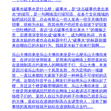
破事水
破事水是什么梗：破事水，是“这点破事也拿出来
水”的缩写，是一句网络流行缩写语。在各个文化领域的
贴吧或社区里，总会有那么一些人发表一些无关痛痒的
琐事，统称为水贴。而其他用户也经常会就坡下驴回复
一些吐槽的话，表达“这点破事也拿出来水？”的揶揄之
意，后逐渐演变简化成“破事水”，成为网络热词，许多
发表水贴的作者也会在标题中打入“破事水”的标题前缀
来自嘲自己的水贴行为。我就是水贴了你来打我啊......
乐山大佛你来坐
乐山大佛你来坐是什么梗乐山大佛你来
坐，在评论区使用较多，是用来内涵网络上那些喜欢站
在道德制高点约束他人的网络喷子们。乐山大佛，本来
是四川省乐山市的一个风景名胜，作为宏伟的一项建
筑，一直以来都给大家留下的是一种神圣不可侵犯的庄
严感。近期在抖音平台上网友们开始用乐山大佛玩起了
梗，并且这个梗是略带嘲讽性质。乐山大佛你来坐，这
个梗是用来嘲讽回怼那些在网络上站着讲话不腰疼的网
络喷子们的。某些人自以为是的样子仿佛自己就是乐山
的大佛，喜欢站在道德的制高点去谴责他人，没有了解
事情的真相对错就开始站在道德制高点去约......