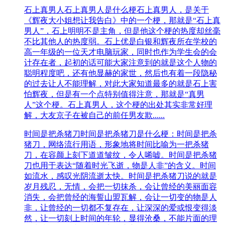
石上真男人
石上真男人是什么梗石上真男人，是关于
《辉夜大小姐想让我告白》中的一个梗，那就是“石上真
男人”，石上明明不是主角，但是他这个梗的热度却丝毫
不比其他人的热度弱。石上优是白银和辉夜所在学校的
高一年级的一位天才电脑玩家，同时也作为学生会的会
计存在者，起初的话可能大家注意到的就是这个人物的
聪明程度吧，还有他显赫的家世，然后也有着一段隐秘
的过去让人不能理解，对此大家知道最多的就是石上害
怕辉夜，但是有一个点特别值得注意，那就是“真男
人”这个梗。石上真男人，这个梗的出处其实非常好理
解，大友京子在被自己的前任男友欺......
时间是把杀猪刀
时间是把杀猪刀是什么梗：时间是把杀
猪刀，网络流行用语，形象地将时间比喻为一把杀猪
刀，在容颜上刻下道道皱纹，令人唏嘘。时间是把杀猪
刀也用于表达“随着时光飞逝，物是人非”的含义。时间
如流水，感叹光阴流逝太快。时间是把杀猪刀说的就是
岁月残忍，无情，会把一切抹杀，会让曾经的美丽面容
消失，会把曾经的海誓山盟瓦解，会让一切变的物是人
非，让曾经的一切都不复存在，让深深的爱或恨变得淡
然，让一切刻上时间的年轮，显得沧桑，不能片面的理