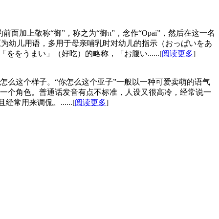
加上敬称“御”，称之为“御π”，念作“Opai”，然后在这一名
》欧派原为幼儿用语，多用于母亲哺乳时对幼儿的指示（おっぱいをあ
うまい」（好吃）的略称，「お腹い......[
阅读更多
]
怎么这个样子。“你怎么这个亚子”一般以一种可爱卖萌的语气
一个角色。普通话发音有点不标准，人设又很高冷，经常说一
来调侃。......[
阅读更多
]