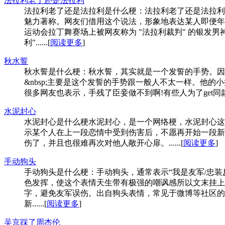
法拉利老了还是法拉利
法拉利老了还是法拉利是什么梗：法拉利老了还是法拉利
魅力著称。网友们借用这个说法，形象地表达某人即便年
运动会拉丁舞赛场上被网友称为 "法拉利裁判" 的银发
利"......[
阅读更多
]
秋水誓
秋水誓是什么梗：秋水誓，其实就是一个发誓的手势。因
&nbsp;主要是这个发誓的手势跟一般人不太一样。
很多网友也表示，手残了臣妾做不到啊!有些人为了get同款“
水泥封心
水泥封心是什么梗水泥封心，是一个网络梗，水泥封心这
示某个人在上一段恋情中受到伤害后，不愿再开始一段新
伤了，并且也很难再次对他人敞开心扉。......[
阅读更多
]
手动狗头
手动狗头是什么梗：手动狗头，通常表示“我是友军/忠装反
色发挥，使这个表情天生带有极强的嘲讽感所以文末挂上
字，避免友军误伤。出自狗头表情，常见于微博等社区的
新......[
阅读更多
]
吴京踩了周杰伦