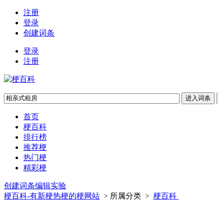
注册
登录
创建词条
登录
注册
首页
梗百科
排行榜
推荐梗
热门梗
精彩梗
创建词条
编辑实验
梗百科-有新梗热梗的梗网站
> 所属分类 >
梗百科