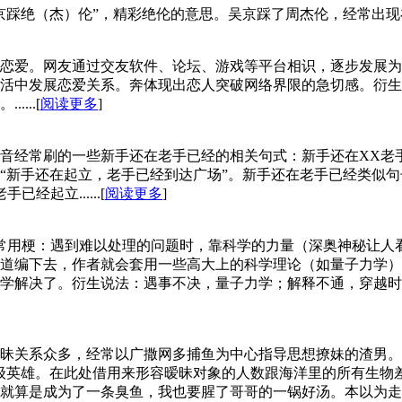
‌‌‌‌‌‌‌‌‌‌‌‌彩绝伦的意思。吴京踩了周杰伦，经常出现在评论区，真是吴
恋爱。网友通过交友软件、论坛、游戏等平台相识，逐步发展为
活中发展恋爱关系。奔体现出恋人突破网络界限的急切感。衍生
...[
阅读更多
]
音经常刷的一些新手还在老手已经的相关句式：新手还在XX老
“新手还在起立，老手已经到达广场”。新手还在老手已经类似
起立......[
阅读更多
]
幻常用梗：遇到难以处理的问题时，靠科学的力量（深奥神秘让
道编下去，作者就会套用一些高大上的科学理论（如量子力学）
学解决了。衍生说法：遇事不决，量子力学；解释不通，穿越时
昧关系众多，经常以广撒网多捕鱼为中心指导思想撩妹的渣男。
级英雄。在此处借用来形容暧昧对象的人数跟海洋里的所有生物
就算是成为了一条臭鱼，我也要腥了哥哥的一锅好汤。本以为走