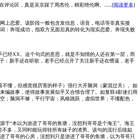
京踩了周杰伦，精‌‌‌‌‌‌‌‌‌‌‌‌彩绝伦啊。......[
阅读更多
]
网上恋爱。该阶段一般包含发信息，语音，电话等非真实接
词：奔现成功，指双方见面后真的转化为现实恋爱。奔现失败
手已经XX。这个句式的意思，就是不知情的人还在第一层，而
句子：新手还在听歌，老手已经点开了关注新手还在懵逼，老手
人看不懂，但感觉很厉害的样子）强行大开脑洞（蒙混过关）。如
来编故事，使得故事发展似乎又合情合理了。如复联4影迷们用
空；脑洞不够，平行宇宙；风格跳跃，虚拟世界；不懂配色，
源于“本以为游进了哥哥的鱼塘，没想到哥哥是个海王”。海王
差不多，又同时能玩得转所有妹子的渣男。该句的流行后续如
进了哥哥的心房，没想到只是游进了哥哥的鱼塘，以为哥哥只