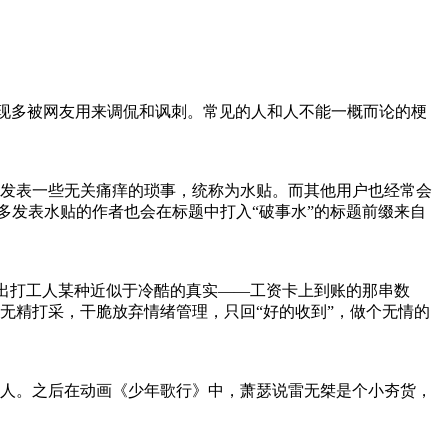
现多被网友用来调侃和讽刺。常见的人和人不能一概而论的梗
发表一些无关痛痒的琐事，统称为水贴。而其他用户也经常会
多发表水贴的作者也会在标题中打入“破事水”的标题前缀来自
示出打工人某种近似于冷酷的真实——工资卡上到账的那串数
无精打采，干脆放弃情绪管理，只回“好的收到”，做个无情的
人。之后在动画《少年歌行》中，萧瑟说雷无桀是个小夯货，