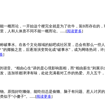
能一概而论，一开始这个梗完全就是为了吹牛，装B而存在的，
‌‌‌‌‌‌‌体质不同不能一概而论。......[
阅读更多
]
称破事水。在各个文化领域的贴吧或社区里，总会有那么一些人
”的揶揄之意，后逐渐演变简化成“破事水”，成为网络热词，许
多
]
的谐音。“相由心生”讲的是心境影响面相，而“相由薪生”则展
发，连加班都津津有味，处处充满着对工作的热爱。月入五千，
物。原指好吃懒做、能吃但总是偷懒、脑子有问题、惹人讨厌的
小傻子”。......[
阅读更多
]