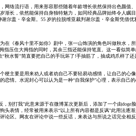
，网络流行语，用来形容那些随着年龄增长依然保持出色颜值、
岁渐长，依然能保持自身独特魅力，如同经典品牌始终令人瞩目
男神谢尔盖・辛金斯。55 岁的拉脱维亚裁判谢尔盖・辛金斯凭借
为在《春风十里不如你》剧中，张一山饰演的角色叫做秋水，所以
他的小拇指压住大拇指的同时，其余三指还能保持笔直。这一看似简
秋水誓”简直要把自己的手玩坏了!手抽筋了，抽成鸡爪样了还是不行。
个梗主要是用来劝人或者劝自己不要轻易动感情，让自己的心像
的恋情。水泥封心可以认为是一种“自我保护”心理，表示自己
，别打我”此意来源于在微博某次更新后，添加了一个由doge脸为
狗头表情，经常被用来表示“以上所有内容都是反讽”此用法逐
评论区。网友在评论中说一些反话，来表达与所说之话完全相反