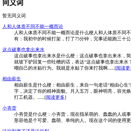
同义词
暂无同义词
人和人体质不同不能一概而论
人和人体质不同不能一概而论是什么梗人和人体质不同不
有：我初中的时候打架，打了75分钟，完事还能跑三十公里，人和人‌‌‌‌
这点破事也拿出来水
这点破事也拿出来水是什么梗：这点破事也拿出来水，简
就坡下驴回复一些吐槽的话，表达“这点破事也拿出来水？
嘲自己的水贴行为。我就是水贴了你来打我啊......[
阅读更
相由薪生
相由薪生是什么梗：相由薪生，来自一句老话“相由心生”
字，决定了你的精神面貌。月入五万，眼神明亮，容光焕
打工机器。......[
阅读更多
]
小夯货
小夯货是什么梗：小夯货，现在指呆萌的、蠢蠢的人或事
形容他是个可爱、蠢萌、单纯的人。现在这个词的使用更类似于“