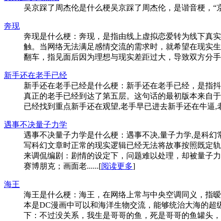
吴京踩了周杰伦是什么梗吴京踩了周杰伦，是谐音梗，“京踩绝（杰）伦”，精
奔现
奔现是什么梗：奔现，是指由线上虚拟恋爱转为线下真实
触。当网络无法满足感情交流的需求时，就希望在现实生
翻车，指见面后因为理想与现实差距过大，导致双方分手。...
新手还在老手已经
新手还在老手已经是什么梗：新手还在老手已经，是指抖
真正的老手已经到达了第五层。这句话的最初版本来自于
已经找到重点新手还在观望,老手早已进去新手还在牛逼,老手已经
遇事不决量子力学
遇事不决量子力学是什么梗：遇事不决,量子力学,是科
写科幻文章时正常的现实逻辑已经无法将故事按照既定轨
来调侃编剧：剧情的设定下，问题难以处理，却被量子力
赛博朋克；画面老......[
阅读更多
]
海王
海王是什么梗：海王，在网络上常与中央空调同义，指暧
本是DC漫画中可以和海洋生物交流，能够统治大海的超
下：不过没关系，我生是哥哥的鱼，死是哥哥的鱼罐头，