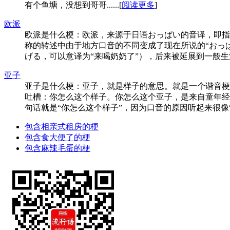
有个鱼塘，没想到哥哥......[
阅读更多
]
欧派
欧派是什么梗：欧派，来源于日语おっぱい的音译，即指胸部
称的转述中由于地方口音的不同变成了现在所说的“おっぱい”
げる，可以意译为“来喝奶奶了”），后来被延展到一般生活
亚子
亚子是什么梗：亚子，就是样子的意思。就是一个谐音梗
吐槽：你怎么这个样子。你怎么这个亚子，是来自童年经
句话就是“你怎么这个样子”，因为口音的原因听起来很像“
包含相亲式租房的梗
包含食大便了的梗
包含麻辣毛蛋的梗