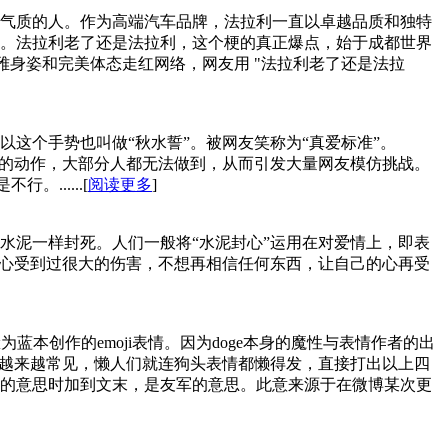
气质的人。作为高端汽车品牌，法拉利一直以卓越品质和独特
。法拉利老了还是法拉利，这个梗的真正爆点，始于成都世界
优雅身姿和完美体态走红网络，网友用 "法拉利老了还是法拉
这个手势也叫做“秋水誓”。被网友笑称为“真爱标准”。
单的动作，大部分人都无法做到，从而引发大量网友模仿挑战。
......[
阅读更多
]
水泥一样封死。人们一般将“水泥封心”运用在对爱情上，即表
的心受到过很大的伤害，不想再相信任何东西，让自己的心再受
蓝本创作的emoji表情。因为doge本身的魔性与表情作者的出
渐越来越常见，懒人们就连狗头表情都懒得发，直接打出以上四
的意思时加到文末，是友军的意思。此意来源于在微博某次更