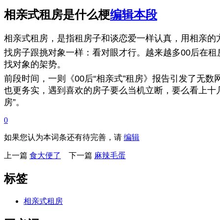
相亲式租房是什么梗
编辑本段
相亲式租房，是指租房子和谈恋爱一样认真，用相亲的
找房子跟挑对象一样：看对眼才行。越来越多00后在租
找对象的架势。
前段时间，一则《00后“相亲式”租房》报告引发了无
也更务实，遇到喜欢的房子要么当机立断，要么看上十几
房”。
0
如果您认为本词条还有待完善，请
编辑
上一篇
食大便了
下一篇
麻辣毛蛋
标签
相亲式租房