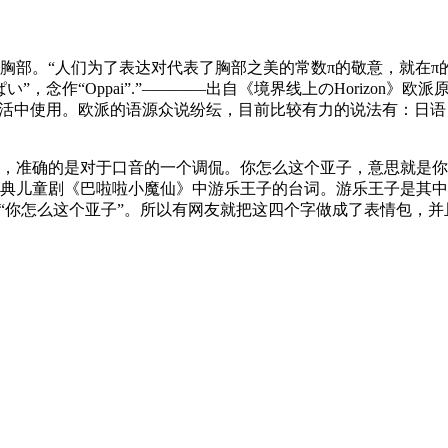
。“人们为了表达对代表了胸部之美的常数π的敬意，就在π的前面
，念作“Oppai”.”————出自《境界线上のHorizon
中使用。欧派的语源众说纷纭，目前比较有力的说法有：日语「をを
，准确的是对于口音的一个调侃。你怎么这个亚子，意思就是你
典儿童剧《巴啦啦小魔仙》中游乐王子的台词。游乐王子是其中
你怎么这个亚子”。所以有网友就把这四个字做成了表情包，并且经常用