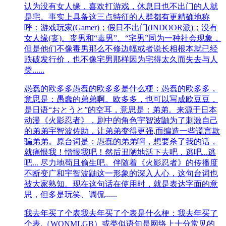
认为没有女人缘，喜欢打游戏，休息日也不出门的人就
是宅。事实上具备这三点特征的人群都有更精确地称
呼：游戏玩家(Gamer)；假日不出门(INDOOR派)；没有
女人缘(丧)。丧男和“毒男”、“宅男”同为一种社会现象，
但是他们不像毒男那么不修边幅或者说长相根本就已经
跌破发行价，也不像宅男那样因为宅得太久而失去与人
类......
愚蠢的欧多多
愚蠢的欧多多是什么梗：愚蠢的欧多多，
意思是：愚蠢的弟弟啊。欧多多，也可以写成欧豆豆，
是日语“おとうと”的空耳，意思是：弟弟。来源于日本
动漫《火影忍者》，剧中的角色宇智波鼬为了刺激自己
的弟弟宇智波佐助，让弟弟变得更强,而编造一些谎言欺
骗弟弟。原台词是：愚蠢的弟弟啊，想要杀了我的话，
就痛恨我！憎恨我吧！然后丑陋地活下去吧，逃吧...逃
吧... 尽力地苟且偷生吧。伴随着《火影忍者》的传播度
不断变广和宇智波鼬这一形象的深入人心，这句台词也
被大家熟知。现在这句话在使用时，就是表达字面的意
思，但多是玩笑、调侃......
我去年买了个表
我去年买了个表是什么梗：我去年买了
个表,（WQNMLGB）或类似语句是网络上十分常见的