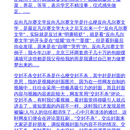
菜，养花，等等，表示学艺不精没事，仪式感先做
足。......
反向凡尔赛文学
反向凡尔赛文学是什么梗反向凡尔赛文
学，是最近凡尔赛文学大火之后又出来一个“反向凡尔赛
文学”，实际就是反过来“明褒暗贬”，就是看“反向凡尔
赛文学”的开头是在“炫耀“吹牛”“显摆”，但是看到最后
你会发现，原来是在“自嘲”“哭穷”的。反向凡尔赛文学
例子：我今年23岁，北京三环两套房子几十万的包能摆
满墙可这些都是我父母给我的而是我通过自己努力做梦
梦出来的......
交封不杀
交封不杀是什么梗交封不杀，其中封是封面的
意思，指的是视频的封面图片。因为在一些网友自制的
视频中，往往会采用一些极具吸引力的封面，而且封面
内容与视频内容差距较大，网友常用“交封不杀”评论。
交封不杀，有时我们看视频，看封面觉得很吸引人就点
进去了，谁知里面的内容不一样。这时我们才发现居然
被骗!人与人的信任都消失了，心中只有淡淡的难过。这
时网友们便会在评论里狂刷，“交封不杀”，交出封面来
大家还是好朋友，调侃视频封面与内容不符的情况。交