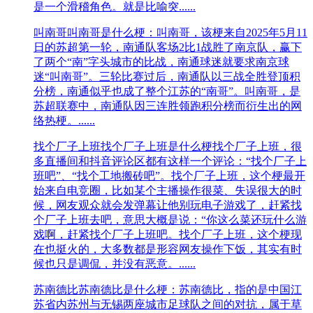
是一个滑稽角色。就是比喻突......
叫南哥
叫南哥是什么梗：叫南哥，该梗来自2025年5月11
日的苏超第一轮，南通队客场2比1战胜了南京队，赢下
了两个“南”字头城市的比战，南通球迷就要求南京球
迷“叫南哥”。三轮比赛过后，南通队以三战全胜登顶积
分榜，南通似乎也成了整个江苏的“南哥”。叫南哥，是
苏超联赛中，南通队因三连胜领跑积分榜而衍生出的网
络热梗。......
找个厂子上班
找个厂子上班是什么梗找个厂子上班，很
多直播间和抖音评论区都有这样一个评论：“找个厂子上
班吧”、“找个工地搬砖吧”。找个厂子上班，这个梗最开
始来自电竞圈，比如某个主播操作很菜、失误很大的时
候，网友观众就会发弹幕让他别玩电子游戏了，赶紧找
个厂子上班去吧，意思大概是说：“你这么菜还玩什么游
戏啊，赶紧找个厂子上班吧。找个厂子上班，这个梗现
在也挺火的，大多数都是形容网友操作下饭，其实有时
候也只是调侃，并没有恶意。......
苏南德比
苏南德比是什么梗：苏南德比‌，指的是中国江
苏省内苏州与无锡两座城市足球队之间的对抗，属于草