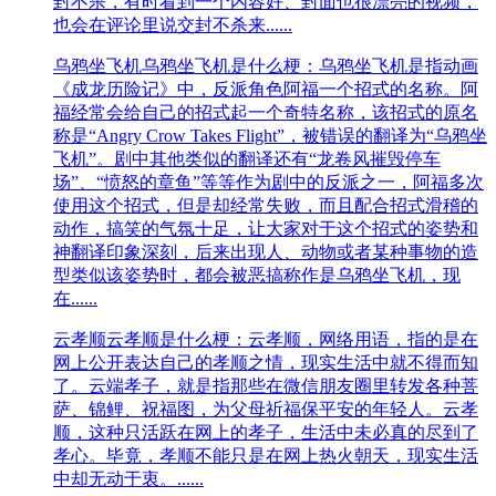
封不杀，有时看到一个内容好、封面也很漂亮的视频，
也会在评论里说交封不杀来......
乌鸦坐飞机
乌鸦坐飞机是什么梗：乌鸦坐飞机是指动画
《成龙历险记》中，反派角色阿福一个招式的名称。阿
福经常会给自己的招式起一个奇特名称，该招式的原名
称是“Angry Crow Takes Flight”，被错误的翻译为“乌鸦坐
飞机”。剧中其他类似的翻译还有“龙卷风摧毁停车
场”、“愤怒的章鱼”等等作为剧中的反派之一，阿福多次
使用这个招式，但是却经常失败，而且配合招式滑稽的
动作，搞笑的气氛十足，让大家对于这个招式的姿势和
神翻译印象深刻，后来出现人、动物或者某种事物的造
型类似该姿势时，都会被恶搞称作是乌鸦坐飞机，现
在......
云孝顺
云孝顺是什么梗：云孝顺，网络用语，指的是在
网上公开表达自己的孝顺之情，现实生活中就不得而知
了。云端孝子，就是指那些在微信朋友圈里转发各种菩
萨、锦鲤、祝福图，为父母祈福保平安的年轻人。云孝
顺，这种只活跃在网上的孝子，生活中未必真的尽到了
孝心。毕竟，孝顺不能只是在网上热火朝天，现实生活
中却无动于衷。......