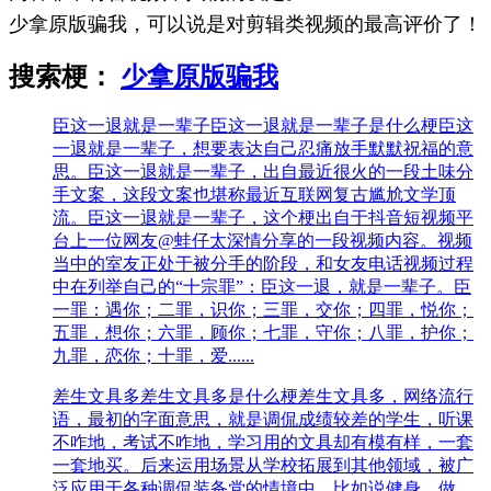
少拿原版骗我，可以说是对剪辑类视频的最高评价了！
搜索梗：
少拿原版骗我
臣这一退就是一辈子
臣这一退就是一辈子是什么梗臣这
一退就是一辈子，想要表达自己忍痛放手默默祝福的意
思。臣这一退就是一辈子，出自最近很火的一段土味分
手文案，这段文案也堪称最近互联网复古尴尬文学顶
流。臣这一退就是一辈子，这个梗出自于抖音短视频平
台上一位网友@蛙仔太深情分享的一段视频内容。视频
当中的室友正处于被分手的阶段，和女友电话视频过程
中在列举自己的“十宗罪”：臣这一退，就是一辈子。臣
一罪：遇你；二罪，识你；三罪，交你；四罪，悦你；
五罪，想你；六罪，顾你；七‌‌‌‌‌‌‌‌‌‌罪，守你；八罪，护你；
九罪，恋你；十罪，爱......
差生文具多
差生文具多是什么梗差生文具多，网络流行
语，最初的字面意思，就是调侃成绩较差的学生，听课
不咋地，考试不咋地，学习用的文具却有模有样，一套
一套地买。后来运用场景从学校拓展到其他领域，被广
泛应用于各种调侃装备党的情境中。比如说健身，做