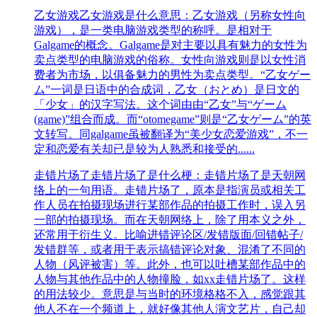
乙女游戏
乙女游戏是什么意思：乙女游戏（另称女性向
游戏），是一类电脑游戏类型的称呼。是相对于
Galgame的概念。Galgame是对主要以具有魅力的女性为
卖点类型的电脑游戏的俗称。女性向游戏则是以女性消
费者为市场，以俱备魅力的男性为卖点类型。“乙女ゲー
ム”一词是日语中的合成词，乙女（おとめ）是日文的
「少女」的汉字写法。这个词由由“乙女”与“ゲーム
(game)”组合而成。而“otomegame”则是“乙女ゲーム”的英
文转写。同galgame虽被翻译为“美少女恋爱游戏”，不一
定和恋爱有关却已是较为人熟悉和接受的......
走错片场了
走错片场了是什么梗：走错片场了是天朝网
络上的一句用语。走错片场了，原本是指演员或相关工
作人员在拍摄现场进行某部作品的拍摄工作时，误入另
一部的拍摄现场。而在天朝网络上，除了用本义之外，
还常用于衍生义。比喻进错评论区/发错版面/回错帖子/
发错群等，或者用于表示搞错评论对象、混淆了不同的
人物（风评被害）等。此外，也可以吐槽某部作品中的
人物与其他作品中的人物撞脸，如xx走错片场了。这样
的用法较少。意思是与当时的环境格格不入，感觉跟其
他人不在一个频道上，就好像其他人演文艺片，自己却