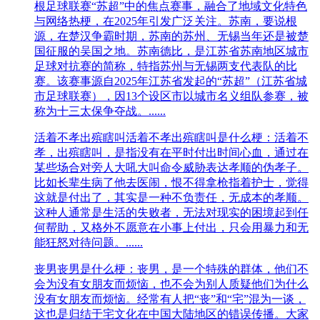
根足球联赛“苏超”中的焦点赛事，融合了地域文化特色
与网络热梗，在2025年引发广泛关注。‌‌苏南，要说根
源，在楚汉争霸时期，苏南的苏州、无锡当年还是被楚
国征服的吴国之地。苏南德比，是‌江苏省苏南地区城市
足球对抗赛‌的简称，特指苏州与无锡两支代表队的比
赛。该赛事源自2025年江苏省发起的“苏超”（江苏省城
市足球联赛），因13个设区市以城市名义组队参赛，被
称为十三太保争夺战。‌‌......
活着不孝出殡瞎叫
活着不孝出殡瞎叫是什么梗：活着不
孝，出殡瞎叫，是指没有在平时付出时间心血，通过在
某些场合对旁人大吼大叫命令威胁表达孝顺的伪孝子。
比如长辈生病了他去医闹，恨不得拿枪指着护士，觉得
这就是付出了，其实是一种不负责任，无成本的孝顺。
这种人通常是生活的失败者，无法对现实的困境起到任
何帮助，又格外不愿意在小事上付出，只会用暴力和无
能狂怒对待问题。......
丧男
丧男是什么梗：丧男，是一个特殊的群体，他们不
会为没有女朋友而烦恼，也不会为别人质疑他们为什么
没有女朋友而烦恼。经常有人把“丧”和“宅”混为一谈，
这也是归结于宅文化在中国大陆地区的错误传播。大家