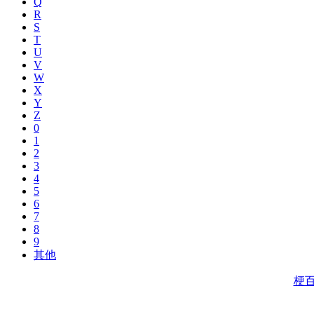
Q
R
S
T
U
V
W
X
Y
Z
0
1
2
3
4
5
6
7
8
9
其他
梗