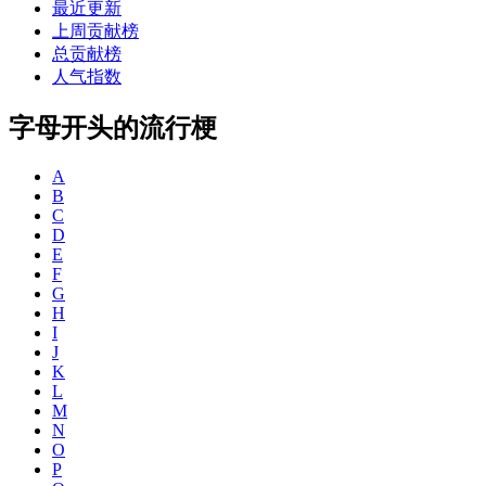
最近更新
上周贡献榜
总贡献榜
人气指数
字母开头的流行梗
A
B
C
D
E
F
G
H
I
J
K
L
M
N
O
P