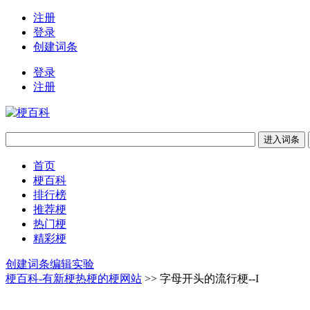
注册
登录
创建词条
登录
注册
首页
梗百科
排行榜
推荐梗
热门梗
精彩梗
创建词条
编辑实验
梗百科-有新梗热梗的梗网站
>> 字母开头的流行梗--I