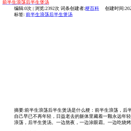
前半生浪荡后半生煲汤
编辑:0次 | 浏览:2392次
词条创建者:
梗百科
创建时间:2024-0
标签:
前半生浪荡后半生煲汤
摘要:
前半生浪荡后半生煲汤是什么梗：前半生浪荡，后
自己早已不再年轻，日益老去的躯体里藏着一颗永远年轻
浪荡，后半生煲汤。一边熬夜，一边涂眼霜。一边吃烧烤