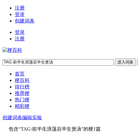
注册
登录
创建词条
登录
注册
首页
梗百科
排行榜
推荐梗
热门梗
精彩梗
创建词条
编辑实验
包含“
TAG:前半生浪荡后半生煲汤
”的梗
1
篇