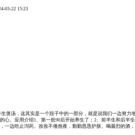
3-22 15:23
半生煲汤，这其实是一个段子中的一部分，就是说我们一边努力
的心。应用介绍1、第一批90后开始养生了；2、前半生和后半
，一边吃止泻药。孜孜不倦熬夜，勤勤恳恳护肤。喝最烈的酒，