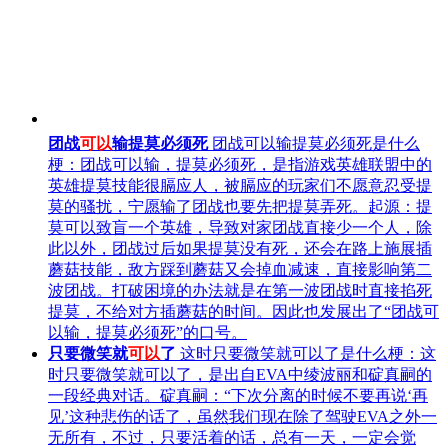
团战
可以
输提莫必须死
团战可以输提莫必须死是什么
梗：团战可以输，提莫必须死，是指游戏英雄联盟中的
英雄提莫技能很膈应人，被膈应的玩家们不愿意忍受提
莫的骚扰，宁愿输了团战也要先把提莫弄死。起源：提
莫可以致盲一个英雄，导致对家团战直接少一个人，除
此以外，团战过后如果提莫没有死，还会在路上施展插
蘑菇技能，敌方踩到蘑菇又会掉血减速，直接影响第二
波团战。打破困境的办法就是在第一波团战时直接掐死
提莫，不给对方插蘑菇的时间。因此也发展出了“团战可
以输，提莫必须死”的口号。
只要微笑就
可以
了
这时只要微笑就可以了是什么梗：这
时只要微笑就可以了，是出自EVA中绫波丽和碇真嗣的
一段经典对话。碇真嗣：“下次分离的时候不要再说‘再
见’这种悲伤的话了，虽然我们现在除了驾驶EVA之外一
无所有，不过，只要活着的话，总有一天，一定会觉