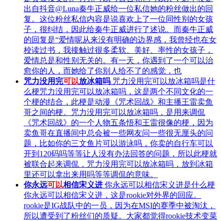
出自抖音@Luna秦牛正威给一位私信她的粉丝做出的回
复。这位粉丝私信内容是说喜欢上了一位同性别的女孩
子，很纠结，因此给秦牛正威进行了述说。而秦牛正威
的回复是“爱情呢从来没有明确的边界感，我曾经也在女
校读过书，我接触过很多柔软、美好、率性的女孩子，
爱情总是和性别无关的。有一天，你遇到了一个可以治
愈你的人，而她给了你别人给不了的感觉，也
咒力没用完
可以
放冰箱吗
咒力没用完可以放冰箱吗是什
么梗咒力没用完可以放冰箱吗，这是两个不同文化的一
个梗的结合，此梗是动漫《咒术回战》和主播王雷卖鱼
哥之间的梗。咒力没用完可以放冰箱吗，是用来调侃
《咒术回战》的一个人物五条悟和王雷很像的梗，因为
卖鱼哥在直播间中总会被一些网友问一些很无厘头的问
题，比如你的三文鱼片可以游泳吗，你卖的自行车可以
开到120码吗等等让人没有办法回答的问题，所以此梗就
被联合起来调侃，咒力没用完可以放冰箱吗，放到冰箱
里还可以拿出来用吗等等调侃的意味。
你永远
可以
相信宋义进
你永远可以相信宋义进是什么梗
你永远可以相信宋义进，这是rookie对外界的回应。
rookie是IG战队中的一员，因为在MSI的赛季中被淘汰，
所以遭受到了粉丝们的质疑。大家都觉得rookie技术变菜