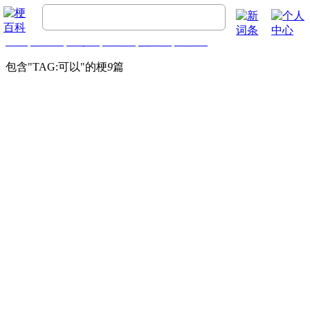
首页
梗百科
精彩梗
推荐梗
热门梗
排行榜
包含"
TAG:可以
"的梗
9
篇