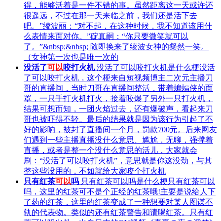
得，能够活着是一件不错的事。虽然距离这一天或许还
很遥远，不过在那一天来临之前，我们还是活下去
吧。”绫波丽：“对不起，在这种时候，我不知道该用什
么表情来面对你。”碇真嗣：“你只要微笑就可以
了。”&nbsp;&nbsp; 随即换来了绫波女神的粲然一笑。
（女神第一次也是唯一次的
没活了
可以
咬打火机
没活了可以咬打火机是什么梗没活
了可以咬打火机，这个梗来自短视频博主二次元主播刀
哥的直播间，当时刀哥在直播间整活，带着蝙蝠侠的面
罩，一只手打火机打火，接着咬爆了另外一只打火机，
结果可想而知，一团火焰过去，还有爆破声，看起来刀
哥也被吓得不轻。最后的结果就是因为该行为引起了不
好的影响，被封了直播间一个月，罚款700元。​后来网友
们遇到一些主播直播没什么意思、尴尬，无聊，强撑着
直播，或者是整一个没什么意思的活儿，大家就会
刷：“没活了可以咬打火机”，意思就是你这没劲，与其
整这些没用的，不如就给大家咬个打火机
只有红茶
可以
吗
只有红茶可以吗是什么梗只有红茶可以
吗，这里的红茶可不是个正经的红茶哦!主要是说给人下
了药的红茶，这里的红茶变成了一种想要对某人图谋不
轨的代表物。类似的还有红茶警告和请喝红茶。只有红