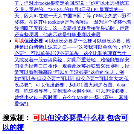
了，但对此rookie很坚定的回应说：“你可以永远相信宋
义进，我说的。”2018年的11月3日是LPL最辉煌的一
天，因为IG在这一天为中国捧回了等了8年之久的s2冠军
奖杯。在这其中rookie更是当场落泪，因为这个奖杯他曾
经期盼了无数次，这一次赢得奖杯后接受采访时，声音
还有些哽咽，他表示这是打职业赛以来最
可以
但没必要
可以但没必要是什么梗可以但没必要，该
梗是出自猪猪山泥若之口——“这波我可以单杀他，但没
必要”。可以单杀却没必要单杀，这个比装的理直气壮，
又散发着一股云淡风轻，如此举重若轻，难怪能被保安
们引为经典口口相传。观看此次英雄联盟S8比赛时，经
常可以看到弹幕刷“可以X 但没必要"这样的句式，例
如“可以杀 但没必要”“可以闪 但没必要”“可以拿大龙 但
没必要”。可以但没必要，从LOL圈火到炉石圈、dota
圈、吃鸡圈等等，直到现今火遍全网。可以但没必要，
曾经小火过一段时间，在今年MSI的一场比赛中，麻辣
香锅打
搜索梗：
可以
但没必要是什么梗
包含可
以的梗