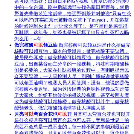
茶可以吗出处：出自日本的GV视频《真夏の夜の淫梦》
中的一句台词。剧中后辈远野去找先辈田所野兽，然后
野兽先辈假装迎接后辈，给远野倒茶并对他说“只有红茶
可以吗?”(其实红茶已被野兽先辈下了miyao)，并在递茶
的时候说到おまたせ(让您久等了)。是不是也是感觉很
无耻呢，这年头，红茶也是被玩坏了!!!只有红茶可以吗
怎么用：--有
做完核酸
可以
领豆油
做完核酸可以领豆油是什么梗做完
核酸可以领豆油，原本的意思是：做完核酸不要逗留，
被居民空耳成：做完核酸可以领豆油。做完核酸可以领
豆油，出自某音up主分享的一段视频，特殊时期核酸检
测是必要的，大家在排队核酸的过程中，有喇叭提示民
众不要逗留，一人问检测人员：刚刚广播喊说做完核酸
可以领豆油啊？检测人员人回答到：没有，他说的是做
完核酸不要逗留。因为这段经典的趣味性视频成功逗笑
了大家伙，纷纷开始效仿拍摄这段视频，甚至被网友魔
改为做完核酸可以领栋楼，做完核酸可以斗牛，做完核
酸领老头，做完核酸领地球等让人捧腹大笑
月亮
可以
弯百合花也
可以
开
月亮可以弯百合花也可以开
是什么梗月亮可以弯百合花也可以开，意思是世界上的
东西不会总是一成不变的，每一种不同的事物到最后都
是会被接受的。月亮可以弯百合花也可以开，这个梗是