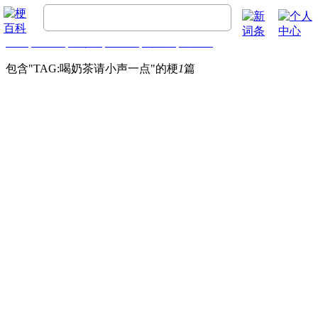
首页
梗百科
精彩梗
推荐梗
热门梗
排行榜
包含"
TAG:喝奶茶请小声一点
"的梗
1
篇