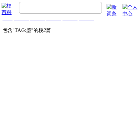
首页
梗百科
精彩梗
推荐梗
热门梗
排行榜
包含"
TAG:墨
"的梗
2
篇