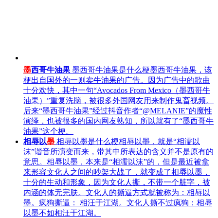
墨
西哥牛油果
墨西哥牛油果是什么梗墨西哥牛油果，该
梗出自国外的一则卖牛油果的广告。因为广告中的歌曲
十分欢快，其中一句“Avocados From Mexico（墨西哥牛
油果）”重复洗脑，被很多外国网友用来制作鬼畜视频。
后来“墨西哥牛油果”经过抖音作者“@MELANIE”的魔性
演绎，也被很多的国内网友熟知，所以就有了“墨西哥牛
油果”这个梗。
相辱以
墨
相辱以墨是什么梗相辱以墨，就是“相濡以
沫”谐音所演变而来，带其中所表达的含义并不是原有的
意思。相辱以墨，本来是“相濡以沫”的，但是最近被拿
来形容文化人之间的吵架大战了，就变成了相辱以墨，
十分的生动和形象，因为文化人撕，不带一个脏字，被
内涵的体无完肤。文化人的撕逼方式就被称为：相辱以
墨。疯狗撕逼： 相汪于江湖。文化人撕不过疯狗：相辱
以墨不如相汪于江湖。