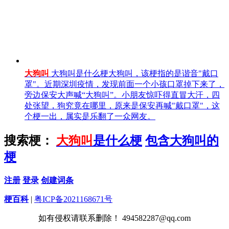
大狗叫
大狗叫是什么梗大狗叫，该梗指的是谐音"戴口
罩"。近期深圳疫情，发现前面一个小孩口罩掉下来了，
旁边保安大声喊“大狗叫”。小朋友惊吓得直冒大汗，四
处张望，狗究竟在哪里，原来是保安再喊"戴口罩"，这
个梗一出，属实是乐翻了一众网友。
搜索梗：
大狗叫
是什么梗
包含大狗叫的
梗
注册
登录
创建词条
梗百科
|
粤ICP备2021168671号
如有侵权请联系删除！ 494582287@qq.com