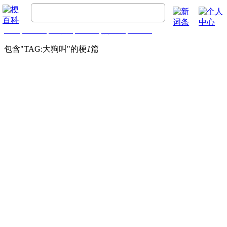
首页
梗百科
精彩梗
推荐梗
热门梗
排行榜
包含"
TAG:大狗叫
"的梗
1
篇