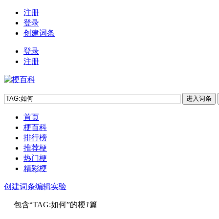
注册
登录
创建词条
登录
注册
首页
梗百科
排行榜
推荐梗
热门梗
精彩梗
创建词条
编辑实验
包含“
TAG:如何
”的梗
1
篇