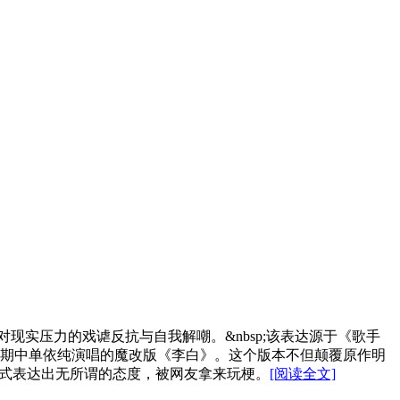
实压力的戏谑反抗与自我解嘲。‌&nbsp;该表达源于《歌手
》第四期中单依纯演唱的魔改版《李白》。这个版本不但颠覆原作明
方式表达出无所谓的态度，被网友拿来玩梗。
[阅读全文]