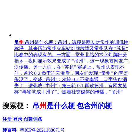
吊
州
吊州是什么梗：吊州，该梗是网友对常州的调侃性
称呼，其来历与常州火车站灯牌故障及常州队在 “苏超”
比赛中的表现有关。一方面，常州北站的常字灯牌部分
损坏，夜间显示效果变成了 “吊州”，这一现象被网友广
泛传播。另一方面，在 “苏超” 赛场上，常州队表现不
佳，首轮 0-2 负于连云港后，网友们发现 “常州” 的宝盖
头没了，变成 “吊州”；次轮 0-2 不敌南通，口字头也消
失了，进化成 “巾州”；第三轮 0-1 再败扬州，有网友笑
称 “再输就成丨州了”。随着社交媒体的传播，“吊州”
搜索梗：
吊
州
是什么梗
包含州的梗
注册
登录
创建词条
梗百科
|
粤ICP备2021168671号