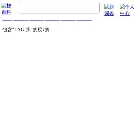
首页
梗百科
精彩梗
推荐梗
热门梗
排行榜
包含"
TAG:州
"的梗
1
篇