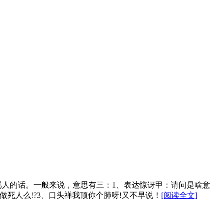
人的话。一般来说，意思有三：1、表达惊讶甲：请问是啥意
做死人么!?3、口头禅我顶你个肺呀!又不早说！
[阅读全文]