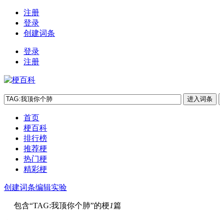
注册
登录
创建词条
登录
注册
首页
梗百科
排行榜
推荐梗
热门梗
精彩梗
创建词条
编辑实验
包含“
TAG:我顶你个肺
”的梗
1
篇