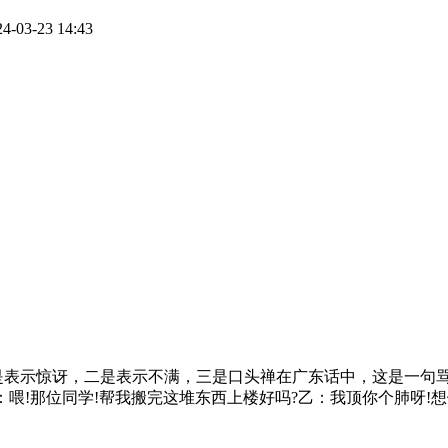
3-23 14:43
是表示惊讶，二是表示不满，三是口头禅在广东话中，这是一句骂
：喂!那位同学!帮我搬完这堆东西上楼好吗?乙：我顶你个肺呀!想