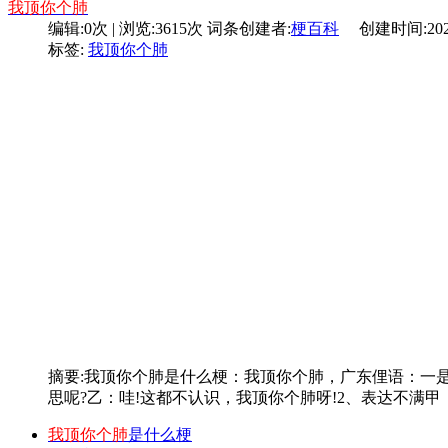
我顶你个肺
编辑:0次 | 浏览:3615次
词条创建者:
梗百科
创建时间:2024-0
标签:
我顶你个肺
摘要:
我顶你个肺是什么梗：我顶你个肺，广东俚语：一
思呢?乙：哇!这都不认识，我顶你个肺呀!2、表达不满甲
我顶你个肺
是什么梗