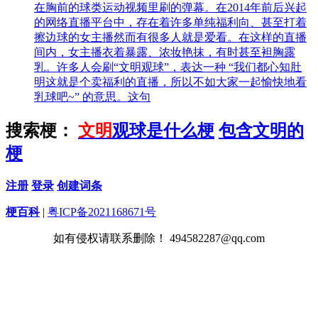
在胸前的球类运动视频里刷的弹幕。在2014年前后兴起
的网络直播平台中，存在着许多单纯福利向、甚至打着
擦边球的女主播然而有很多人就是爱看。在这样的直播
间内，女主播衣着暴露、浓妆艳抹，有时甚至袒胸露
乳。许多人会刷“文明观球”，表达一种 “我们都心知肚
明这就是个卖福利的直播，所以不如大家一起愉快地看
乳球吧~” 的意思。这句
搜索梗：
文明
观球是什么梗
包含文明的
梗
注册
登录
创建词条
梗百科
|
粤ICP备2021168671号
如有侵权请联系删除！ 494582287@qq.com