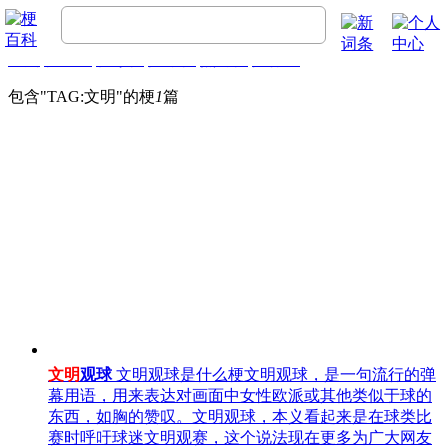
首页
梗百科
精彩梗
推荐梗
热门梗
排行榜
包含"
TAG:文明
"的梗
1
篇
文明
观球
文明观球是什么梗文明观球，是一句流行的弹
幕用语，用来表达对画面中女性欧派或其他类似于球的
东西，如胸的赞叹。文明观球，本义看起来是在球类比
赛时呼吁球迷文明观赛，这个说法现在更多为广大网友