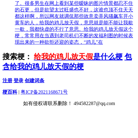
了。很多男生在网上看到某些暧昧的图片情景都忍不住
的石更，但是欲望太过旺盛也不好，这谁也顶不住天天
都这样啊，所以网友就调侃那些故意卖弄风骚飙车开小
黄车的人，给我的鸡儿放天假，意思就是能不能让我歇
一歇，我都快虚的不行了意思。给我的鸡儿放天假这个
梗，常常用在当遇到老司机们不断的发福利图的时候表
现出来的一种欲拒还迎的姿态，“鸡儿”在
搜索梗：
给我的鸡儿放天假
是什么梗
包
含给我的鸡儿放天假的梗
注册
登录
创建词条
梗百科
|
粤ICP备2021168671号
如有侵权请联系删除！ 494582287@qq.com