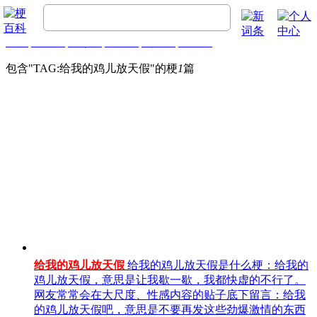
首页
梗百科
精彩梗
推荐梗
热门梗
排行榜
包含"
TAG:给我的鸡儿放天假
"的梗
1
篇
给我的鸡儿放天假
给我的鸡儿放天假是什么梗：给我的
鸡儿放天假，意思是让我歇一歇，我都快虚的不行了。
网友常常会在大尺度、性感内容的贴子底下留言：给我
的鸡儿放天假吧，意思是不要再发这些劲爆激情的东西