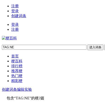
注册
登录
创建词条
登录
注册
首页
梗百科
排行榜
推荐梗
热门梗
精彩梗
创建词条
编辑实验
包含“
TAG:NE
”的梗
3
篇