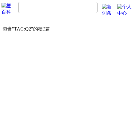
首页
梗百科
精彩梗
推荐梗
热门梗
排行榜
包含"
TAG:Q2
"的梗
1
篇