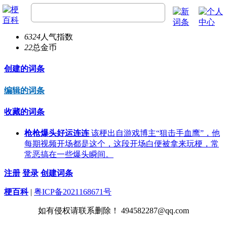
LeoY
23
总经验
6324
人气指数
22
总金币
创建的词条
编辑的词条
收藏的词条
枪枪爆头好运连连
该梗出自游戏博主“狙击手血鹰”，他
每期视频开场都是这个，这段开场白便被拿来玩梗，常
常恶搞在一些爆头瞬间。
注册
登录
创建词条
梗百科
|
粤ICP备2021168671号
如有侵权请联系删除！ 494582287@qq.com