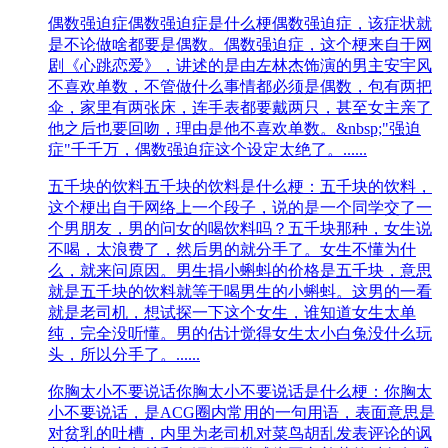
偶数强迫症
偶数强迫症是什么梗偶数强迫症，该症状就
是不论做啥都要是偶数。偶数强迫症，这个梗来自于网
剧《心跳恋爱》，讲述的是由左林杰饰演的男主安宇风
不喜欢单数，不管做什么事情都必须是偶数，包有两把
伞，家里有两张床，连手表都要戴两只，甚至女主亲了
他之后也要回吻，理由是他不喜欢单数。&nbsp;"强迫
症"千千万，偶数强迫症这个设定太绝了。......
五千块的饮料
五千块的饮料是什么梗：五千块的饮料，
这个梗出自于网络上一个段子，说的是一个同学交了一
个男朋友，男的问女的喝饮料吗？五千块那种，女生说
不喝，太浪费了，然后男的就分手了。女生不懂为什
么，就来问原因。男生捐小蝌蚪的价格是五千块，意思
就是五千块的饮料就等于喝男生的小蝌蚪。这男的一看
就是老司机，想试探一下这个女生，谁知道女生太单
纯，完全没听懂。男的估计觉得女生太小白兔没什么玩
头，所以分手了。......
你胸太小不要说话
你胸太小不要说话是什么梗：你胸太
小不要说话，是ACG圈内常用的一句用语，表面意思是
对贫乳的吐槽，内里为老司机对菜鸟胡乱发表评论的讽