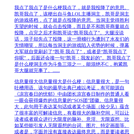
我点了
我点了是什么梗我点了，就是我投降了的意思。
凯哥我点了，该梗出自斗鱼LOL主播洞主，凯哥是洞主
的游戏搭档，点了就是点投降的意思。当洞主觉得胜利
无望的时候，就会点击投降，而且是不和凯哥商量就点
投降，点完之后才和凯哥说“凯哥我点了”。大腿没说
话，混子却先点了投降，这一滑稽行为遭到了水友们的
无情嘲笑，所以每当洞主的游戏陷入劣势的时候，弹幕
大军就自觉刷起了“凯哥 我点了”，或者是“凯哥我点了
你呢”，后面还会接一句“凯哥：我发起的”。凯哥我点了
是什么梗洞主作为斗鱼三混之一，能混绝不C，抱紧凯
哥大腿就完事了。......
信息量很大
信息量很大是什么梗：信息量很大，是一句
吐槽用语。该句的最早出典已难以考证，有可能源自
《凉宫春日的忧郁》中由团长凉宫春日制作的普通人看
一眼会获得爆炸的信息量的“SOS团”团徽。信息量很
大，此句用于表达某句话或者某个场面（较少见）蕴含
了很丰富的可解读信息，有着很大的脑补空间，可以让
读者或者观众进行大限度的脑补、意淫、无限遐想。比
如某些能引发人无限遐想的台词、图片、特定画面等。
或者是，字面并没有直接表达最终意思，而是要读者思