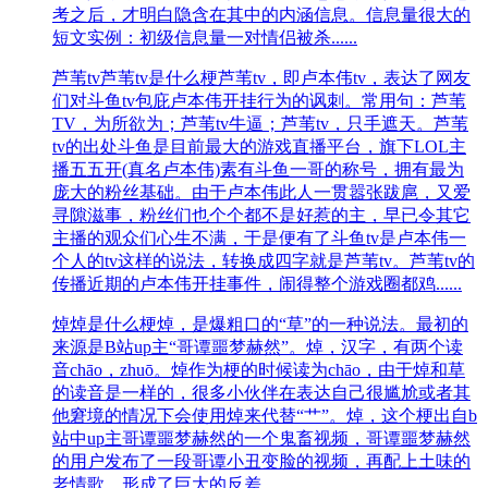
考之后，才明白隐含在其中的内涵信息。信息量很大的
短文实例：初级信息量一对情侣被杀......
芦苇tv
芦苇tv是什么梗芦苇tv，即卢本伟tv，表达了网友
们对斗鱼tv包庇卢本伟开挂行为的讽刺。常用句：芦苇
TV，为所欲为；芦苇tv牛逼；芦苇tv，只手遮天。芦苇
tv的出处斗鱼是目前最大的游戏直播平台，旗下LOL主
播五五开(真名卢本伟)素有斗鱼一哥的称号，拥有最为
庞大的粉丝基础。由于卢本伟此人一贯嚣张跋扈，又爱
寻隙滋事，粉丝们也个个都不是好惹的主，早已令其它
主播的观众们心生不满，于是便有了斗鱼tv是卢本伟一
个人的tv这样的说法，转换成四字就是芦苇tv。芦苇tv的
传播近期的卢本伟开挂事件，闹得整个游戏圈都鸡......
焯
焯是什么梗焯，是‌‌‌‌‌‌‌‌‌‌‌爆粗口的“草”的一种说法。最初的
来源是B站up主“哥谭噩梦赫然”。焯，汉字，有两个读
音chāo，zhuō。焯作为梗的时候读为chāo，由于焯和草
的读音是一样的，很多小伙伴在表达自己很尴尬或者其
他窘境的情况下会使用焯来代替“艹”。焯，这个梗出自b
站中up主哥谭噩梦赫然的一个鬼畜视频，哥谭噩梦赫然
的用户发布了一段哥谭小丑变脸的视频，再配上土味的
老情歌，形成了巨大的反差。......