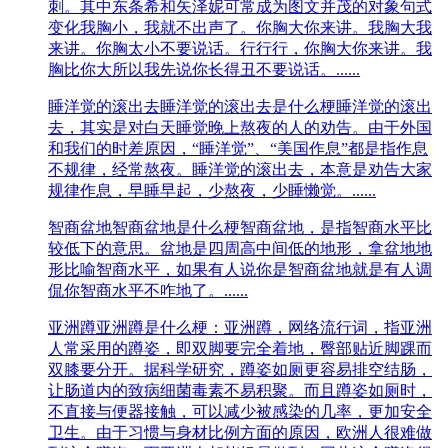
刺。其中东条希和矢泽妮可常成为图文并茂的对象句式
变化我胸小，我就不出声了。你胸大你来讲。我胸大我
来讲。你胸太小不要说话。行行行，你胸大你来讲。我
胸比你大所以我先说你长得丑不要说话。......
睡洋觉的滚出去
睡洋觉的滚出去是什么梗睡洋觉的滚出
去，其‌‌‌‌‌‌‌‌‌实是对白天睡觉晚上熬夜的人的劝告。由于外国
和我们的时差原因，“睡洋觉”、“美国作息”都是指作息
不规律，经常熬夜。睡洋觉的滚出去，本意是劝告大家
规律作息，早睡早起，少熬夜，少睡懒觉。......
智商盆地
智商盆地是什么梗智商盆地，是指智商水平比
较低下的意思。盆地是四周高中间低的地形，拿盆地地
形比喻智商水平，如果有人说你是智商盆地就是有人调
侃你智商水平不咋地了。......
亚洲蹲
亚洲蹲是什么梗：亚洲蹲，网络流行词，指亚洲
人常采用的蹲姿，即双脚要完全着地，臀部贴近脚踝而
双膝要分开。据科学研究，蹲姿如厕更容易排空结肠，
让肠道内的致病细菌毒素不易积聚。而且蹲姿如厕时，
不直接与便器接触，可以减少被感染的几率，更加安全
卫生。由于习惯与身材比例方面的原因，欧洲人很难做