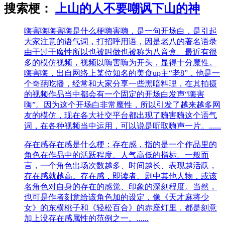
搜索梗：
上山的人不要嘲讽下山的神
嗨害嗨
嗨害嗨是什么梗嗨害嗨，是一句开场白，是引起
大家注意的语气词，打招呼用语，因是老八的著名语录
由于过于魔性所以也被叫做也被称为八音盒。最近有很
多的模仿视频，视频以嗨害嗨为开头，显得十分魔性。
嗨害嗨，出自网络上某位知名的美食up主“老8”，他是一
个奇葩吃播，经常和大家分享一些黑暗料理，在其拍摄
的视频作品当中都会有一个固定的开场白发声“嗨害
嗨”。因为这个开场白非常魔性，所以引发了越来越多网
友的模仿，现在各大社交平台都出现了嗨害嗨这个语气
词，在各种视频当中运用，可以说是听取嗨声一片。......
存在感
存在感是什么梗：存在感，指的是一个作品里的
角色在作品中的活跃程度、人气高低的指标。一般而
言，一个角色出场次数越多、时间越长、表现越活跃，
存在感就越高。存在感，即读者、剧中其他人物，或该
名角色对自身的存在的感觉、印象的深刻程度。当然，
也可是作者刻意给该角色加的设定，像《天才麻将少
女》的东横桃子和《轻松百合》的赤座灯里，都是刻意
加上没存在感属性的范例之一。......