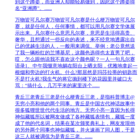
到这个蹲姿，而亚洲人却能轻易做到，因此这个蹲姿得
名“亚洲蹲”。......
万物皆可凡尔赛
万物皆可凡尔赛是什么梗万物皆可凡尔
赛，就是任何人，任何事情，都可以用凡尔赛文学体展
示出来。凡尔赛什么意思凡尔赛，意思是生活得高贵、
奢华，且想通过一些反向的表述，来不经意地透露出自
己的优越生活的人，一般用来调侃。举例：老公竟然送
了我一辆粉红的兰博基尼，这颜色选得也太直男了吧，
哎，怎么跟他说我不喜欢这个颜色呢？一人一句凡尔赛
语录1、中午我惬意地躺在阳台上晒太阳，优雅地拿起一
根烟和旁边的打火机。什么?那居然是玛莎拉蒂的钥匙而
不是打火机?我生气的将它抛到楼下的花园里并破口大
骂：“搞什么，几万平米的家里连个......
青丘三老
青丘三老是什么梗青丘三老，是指科‌‌‌‌‌‌‌‌‌‌‌‌‌‌普博主@
无穷小亮和他的两个同事。青丘是中国古代神话故事中
很多狐狸世世代代生活的地方。无穷小亮一直因为长得
神似藏狐所以被网友做成了各种藏狐表情包，藏狐一度
成了他的代名词，结果在某次颁奖典礼上，网友发现他
的另外两个同事也神似藏狐，并火速画了同人图，于是
这三人就被调侃为是青丘三老。......