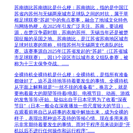
苏南德比
苏南德比是什么梗：苏南德比‌，指的是中国江
苏省内苏州与无锡两座城市足球队之间的对抗，属于草
根足球联赛“苏超”中的焦点赛事，融合了地域文化特色
与网络热梗，在2025年引发广泛关注。‌‌苏南，要说根
源，在楚汉争霸时期，苏南的苏州、无锡当年还是被楚
国征服的吴国之地。苏南德比，是‌江苏省苏南地区城市
足球对抗赛‌的简称，特指苏州与无锡两支代表队的比
赛。该赛事源自2025年江苏省发起的“苏超”（江苏省城
市足球联赛），因13个设区市以城市名义组队参赛，被
称为十三太保争夺战。‌‌......
全裸待机
全裸待机是什么梗：全裸待机，是指所有准备
都做好了，迫不及待地等待着要发生的事情。全裸待机
从字面上解释就是“一丝不挂的准备着”，换言之，就是
要抱着最大的期望等待着(电影、电视节目、动画、游戏
的发售等等)开始。疑似出自于日本宅男为了收看“深夜
节目”（日本一般会在深夜播放一些尺度较大的节目），
在观看前将自己从碍事的衣服中解放出来，成为全裸的
样子，表现出那种迫不及待的等候心情。现在多用来表
示非常期待着要发生的事情。而对于程序员来说则是“开
机以后不进行任何操作和运行程序”......