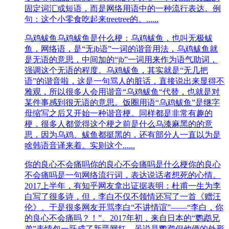
固定词汇或短语，而是网络用语中的一种流行表达。例
句：这个小零食吃起来treetree的。......
乌鸡鲅鱼
乌鸡鲅鱼是什么梗：乌鸡鲅鱼，也叫无极鲅
鱼，网络语，是“无jb语”一词的谐音用法，乌鸡鲅鱼就
是无语的意思，中间加的“jb”一词用来作为语气助词，
强调这个无语的程度。乌鸡鲅鱼，其实就是“无几把
语”的谐音啦，这是一句骂人的脏话，直接说出来显得不
雅观，所以很多人会用谐音“乌鸡鲅鱼“代替，也就是对
某件事感到很无语的意思。饭圈用语“乌鸡鲅鱼”是继字
母缩写之后又开始一种谐音梗。同样都是非常有趣的
梗，很多人都觉得这个梗之前是什么乌漆麻黑的的意
思，因为乌鸡、鲅鱼都挺黑的，还有部分人一直以为是
啥韩语音译来着。实则这个......
你的良心不会痛吗
你的良心不会痛吗是什么梗你的良心
不会痛吗是一句网络流行词，表达说话者想死的心情。
2017上半年，有知乎网友拿出证据表明：杜甫一生为李
白写了很多诗，但，李白不仅不领情还写了一首《赠汪
伦》。于是很多网友开骂李白“不讲情谊”——“李白，你
的良心不会痛吗？！”。2017年初，来自日本的“鹦鹉兄
弟”表情包一跃成了新晋网红，虽说是鹦鹉但他俩的外形