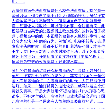
用。......
合法但有病
合法但有病是什么梗合法但有病，指的是一
些可以做，但是做了就不能让人理解的行为，虽然没有
人说这些行为是不能做的，但是如果做了的话就很奇
怪，甚至让人很尴尬，可以但没必要。合法但有病，此
梗最早出自某音的短视频博主欧文浩发布的搞笑段子视
频，视频当中的他一本正经的做着令人尴尬的事情，被
命名为合法但有病的行为。例如说进电梯不转头，去理
发店洗头的时候，眼都不眨的直盯着洗头小哥，堆空位
不坐，专门坐人对面，跑步时双臂不动，甚至牙膏直接
挤牙上的行为，强迫症看了直接栓Q并且要疯的程度。
这些行为带来的效果就是：只要我不尴......
省油的灯
省油的灯是什么梗省油的灯，是指：好对付、
单纯、没有乱七八糟的心思的人。其实是我国的一句俗
语：不是省油的灯。在没有电灯的时代，人们只能使用
油灯。如果一个油灯耗费的油比较多，就意味着这个灯
费钱又费事。于是大家就用“不是省油的灯”来形容心思
很多、不好对付的人。省油的灯自然就是反义词啦！因
此省油的灯是一个用来夸人简单纯真傻白甜的词。......