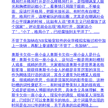
格局打开
格局打开是什么梗格局打开，是指嘲讽某人眼
光和胸襟胆识都小了，看事情只局限于眼前，不够全
面。应该打开格局，把眼光放长远。有时也有自嘲之
意。格局打开，该梗被玩‌‌‌‌‌‌‌‌‌‌的很出圈，尤其是在嘲讽社会
不公平现象的时候，比如有人说“资本主义已经腐蚀了这
个国家”，评论里就会出现“格局打开，国家说小
了”，“小了，格局小了，已经腐蚀到太平洋了”。......
不管了先加钠
在NB实验室软件的化学模拟实验过程中加
上一块钠，再配上曼波配音“不管了，先加钠”。......
奥斯卡欠你一座小金人
奥斯卡欠你一座小金人是什么
梗：奥斯卡欠你一座小金人，这句话一般是用来吐槽别
人戏多、戏精的意思。大家都知道奥斯卡是世界著名电
影奖项，能获得奥斯卡小金人的都是非常厉害的演员，
作为网络流行语的该词，其含义通常为吐槽某人戏很
多、很戏精的意思，你就是流落民间的影帝影后。这种
吐槽的词性褒贬不一，有时候是赞美别人真的很有戏、
又或是贬损他人博眼球的意思，具体含义具体理解。奥
斯卡欠你一座小金人，现实中的调侃，暗喻某人演技高
超，已经到了可以拿奥斯卡的地步。这个词最早出现的
时间是在2012年的时候，关于具体的出处网络上......