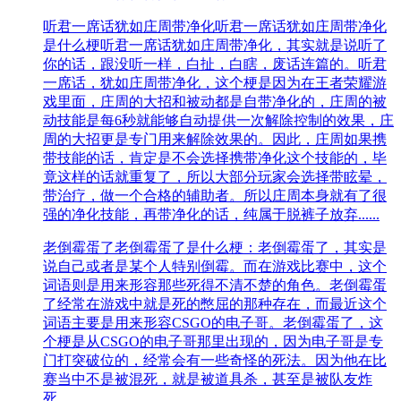
听君一席话犹如庄周带净化
听君一席话犹如庄周带净化
是什么梗听君一席话犹如庄周带净化，其实就是说听了
你的话，跟没听一样，白扯，白瞎，废话连篇的。听君
一席话，犹如庄周带净化，这个梗是因为在王者荣耀游
戏里面，庄周的大招和被动都是自带净化的，庄周的被
动技能是每6秒就能够自动提供一次解除控制的效果，庄
周的大招更是专门用来解除效果的。因此，庄周如果携
带技能的话，肯定是不会选择携带净化这个技能的，毕
竟这样的话就重复了，所以大部分玩家会选择带眩晕，
带治疗，做一个合格的辅助者。所以庄周本身就有了很
强的净化技能，再带净化的话，纯属于脱裤子放弃......
老倒霉蛋了
老倒霉蛋了是什么梗：老倒霉蛋了，其实是
说自己或者是某个人特别倒霉。而在游戏比赛中，这个
词语则是用来形容那些死得不清不楚的角色。老倒霉蛋
了经常在游戏中就是死的憋屈的那种存在，而最近这个
词语主要是用来形容CSGO的电子哥。老倒霉蛋了，这
个梗是从CSGO的电子哥那里出现的，因为电子哥是专
门打突破位的，经常会有一些奇怪的死法。因为他在比
赛当中不是被混死，就是被道具杀，甚至是被队友炸
死。......