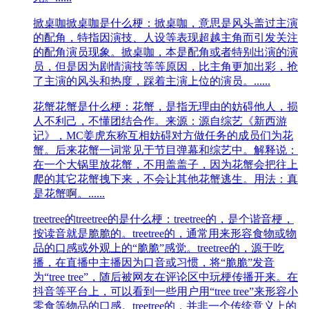
掀桌咖
掀桌咖是什么梗：掀桌咖，意思是风头盖过主演
的配角，特指因演技、人设等表现超越主角而引发关注
的配角演员现象。掀桌咖，本是配角或者特别出演的演
员，但是因为剧情演技等等原因，比主角更加出彩，抢
了主演的风头和热度，踩着主演上位的演员。......
花蟹
花蟹是什么梗：花蟹，是指无理由的妨碍他人，损
人不利己，不懂团结合作。来源：源自综艺《新西游
记》，MC姜虎东称互相妨碍对方做任务的成员们为花
蟹。后来花蟹一词常见于节目弹幕和综艺中。解释说：
在一个大锅里放花蟹，不用盖盖子，因为花蟹会把往上
爬的其它花蟹拽下来，不会让其他花蟹逃生。用法：真
是花蟹啊。......
treetree的
treetree的是什么梗：treetree的，是个谐音梗，
按读音就是脆脆的。treetree的，通常用来形容食物或物
品的口感或外观上的“脆脆”感觉‌。‌treetree的，源于吃
播，在直播中主播因为口音或习惯，将“脆脆”发音
为“tree tree”，随后被网友在评论区中玩梗传播开来。在
抖音等平台上，可以看到一些用户用“tree tree”来形容小
零食等物品的口感。treetree的，并非一个传统意义上的