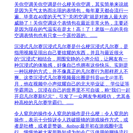
关你空调
关你空调是什么梗关你空调，其实简单来说就
是因为天气太热而出现的表情包，每年夏天都会流行一
遍。毕竟在40度的天气下“关闭空调”就是对敌人最大的
威胁了！关你空调这个表情包在最近非常火热，主要还
是因为现在的气温实在是太！高！了！老版一点的关你
空调表情包也有只拿一个遥控器的。......
沉浸式凡尔赛
沉浸式凡尔赛是什么梗沉浸式凡尔赛，是
指用视频呈现出自己要炫耀的东西，并且与最近很火
的“沉浸式”相结合，周围安静的小声介绍，让网友有一
种沉浸式的体验感，好像自己也拥有这份快乐。实则是
一种玩梗的方式，并不像真正的凡尔赛行为那样惹人不
爽。‌‌‌‌‌‌‌‌‌‌这类沉浸式凡尔赛视频最出圈是抖音up主@羊毛
月，他在视频中小声炫耀自己的北大毕业证 、学位证等
学霸周边，沉浸在自己的世界里不可自拔，称“我们一起
开启凡尔赛新纪元”，引发了一众网友争相模仿，尤其各
种高校的凡尔赛学霸们。......
令人窒息的操作
令人窒息的操作是什么梗：令人窒息的
操作，表示十分惊讶令人跌破眼镜的游戏操作方式，或
者是吐槽，或者是赞扬。&nbsp;最开初在游戏圈中流
行，慢慢地被大家所熟知成为如今广泛使用的网络流行