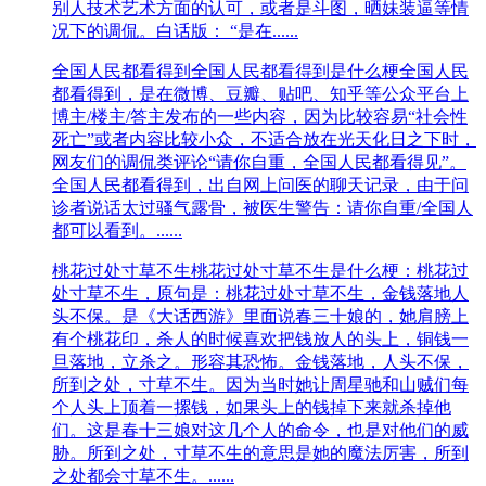
别人技术艺术方面的认可，或者是斗图，晒妹装逼等情
况下的调侃。白话版： “是在......
全国人民都看得到
全国人民都看得到是什么梗全国人民
都看得到，是在微博、豆瓣、贴吧、知乎等公众平台上
博主/楼主/答主发布的一些内容，因为比较容易“社会性
死亡”或者内容比较小众，不适合放在光天化日之下时，
网友们的调侃类评论“请你自重，全国人民都看得见”。
全国人民都看得到，出自网上问医的聊天记录，由于问
诊者说话太过骚气露骨，被医生警告：请你自重/全国人
都可以看到。......
桃花过处寸草不生
桃花过处寸草不生是什么梗：桃花过
处寸草不生，原句是：桃花过处寸草不生，金钱落地人
头不保。是《大话西游》里面说春三十娘的，她肩膀上
有个桃花印，杀人的时候喜欢把钱放人的头上，铜钱一
旦落地，立杀之。形容其恐怖。金钱落地，人头不保，
所到之处，寸草不生。因为当时她让周星驰和山贼们每
个人头上顶着一摞钱，如果头上的钱掉下来就杀掉他
们。这是春十三娘对这几个人的命令，也是对他们的威
胁。所到之处，寸草不生的意思是她的魔法厉害，所到
之处都会寸草不生。......