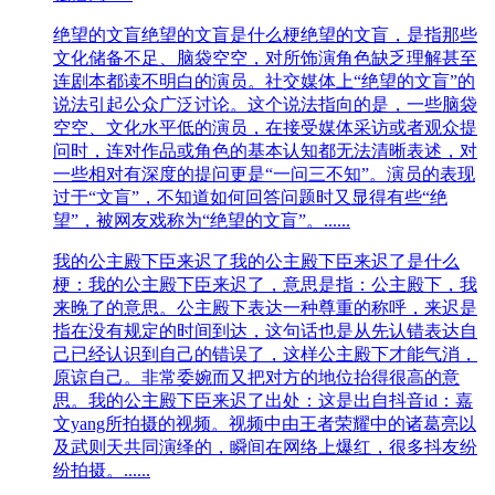
绝望的文盲
绝望的文盲是什么梗绝望的文盲，是指那些
文化储备不足、脑袋空空，对所饰演角色缺乏理解甚至
连剧本都读不明白的演员。社交媒体上“绝望的文盲”的
说法引起公众广泛讨论。这个说法指向的是，一些脑袋
空空、文化水平低的演员，在接受媒体采访或者观众提
问时，连对作品或角色的基本认知都无法清晰表述，对
一些相对有深度的提问更是“一问三不知”。演员的表现
过于“文盲”，不知道如何回答问题时又显得有些“绝
望”，被网友戏称为“绝望的文盲”。......
我的公主殿下臣来迟了
我的公主殿下臣来迟了是什么
梗：我的公主殿下臣来迟了，意思是指：公主殿下，我
来晚了的意思。公主殿下表达一种尊重的称呼，来迟是
指在没有规定的时间到达，这句话也是从先认错表达自
己已经认识到自己的错误了，这样公主殿下才能气消，
原谅自己。非常委婉而又把对方的地位抬得很高的意
思。我的公主殿下臣来迟了出处：这是出自抖音id：嘉
文yang所拍摄的视频。视频中由王者荣耀中的诸葛亮以
及武则天共同演绎的，瞬间在网络上爆红，很多抖友纷
纷拍摄。......