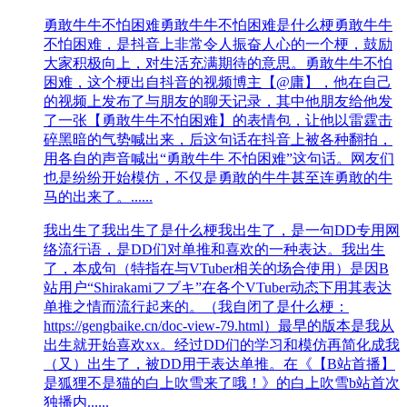
勇敢牛牛不怕困难
勇敢牛牛不怕困难是什么梗勇敢牛牛
不怕困难，是抖音上非常令人振奋人心的一个梗，鼓励
大家积极向上，对生活充满期待的意思。勇敢牛牛不怕
困难，这个梗出自抖音的视频博主【@庸】，他在自己
的视频上发布了与朋友的聊天记录，其中他朋友给他发
了一张【勇敢牛牛不怕困难】的表情包，让他以雷霆击
碎黑暗的气势喊出来，后这句话在抖音上被各种翻拍，
用各自的声音喊出“勇敢牛牛 不怕困难”这句话。网友们
也是纷纷开始模仿，不仅是勇敢的牛牛甚至连勇敢的牛
马的出来了。......
我出生了
我出生了是什么梗我出生了，是一句DD专用网
络流行语，是DD们对单推和喜欢的一种表达。我出生
了，本成句（特指在与VTuber相关的场合使用）是因B
站用户“Shirakamiフブキ”在各个VTuber动态下用其表达
单推之情而流行起来的。（我自闭了是什么梗：
https://gengbaike.cn/doc-view-79.html）最早的版本是我从
出生就开始喜欢xx。经过DD们的学习和模仿再简化成我
（又）出生了，被DD用于表达单推。在《【B站首播】
是狐狸不是猫的白上吹雪来了哦！》的白上吹雪b站首次
独播内......