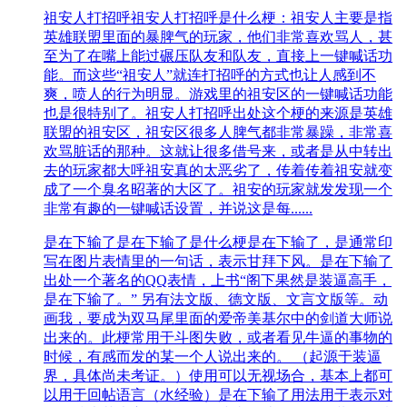
祖安人打招呼
祖安人打招呼是什么梗：祖安人主要是指
英雄联盟里面的暴脾气的玩家，他们非常喜欢骂人，甚
至为了在嘴上能过碾压队友和队友，直接上一键喊话功
能。而这些“祖安人”就连打招呼的方式也让人感到不
爽，喷人的行为明显。游戏里的祖安区的一键喊话功能
也是很特别了。祖安人打招呼出处这个梗的来源是英雄
联盟的祖安区，祖安区很多人脾气都非常暴躁，非常喜
欢骂脏话的那种。这就让很多借号来，或者是从中转出
去的玩家都大呼祖安真的太恶劣了，传着传着祖安就变
成了一个臭名昭著的大区了。祖安的玩家就发发现一个
非常有趣的一键喊话设置，并说这是每......
是在下输了
是在下输了是什么梗是在下输了，是通常印
写在图片表情里的一句话，表示甘拜下风。是在下输了
出处一个著名的QQ表情，上书“阁下果然是装逼高手，
是在下输了。” 另有法文版、德文版、文言文版等。动
画我，要成为双马尾里面的爱帝美基尔中的剑道大师说
出来的。此梗常用于斗图失败，或者看见牛逼的事物的
时候，有感而发的某一个人说出来的。 （起源于装逼
界，具体尚未考证。）使用可以无视场合，基本上都可
以用于回帖语言（水经验）是在下输了用法用于表示对