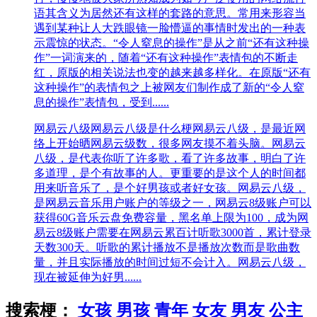
语其含义为居然还有这样的套路的意思。常用来形容当
遇到某种让人大跌眼镜一脸懵逼的事情时发出的一种表
示震惊的状态。“令人窒息的操作”是从之前“还有这种操
作”一词演来的，随着“还有这种操作”表情包的不断走
红，原版的相关说法也变的越来越多样化。在原版“还有
这种操作”的表情包之上被网友们制作成了新的“令人窒
息的操作”表情包，受到......
网易云八级
网易云八级是什么梗网易云八级，是最近网
络上开始晒网易云级数，很多网友摸不着头脑。网易云
八级，是代表你听了许多歌，看了许多故事，明白了许
多道理，是个有故事的人。更重要的是这个人的时间都
用来听音乐了，是个好男孩或者好女孩。网易云八级，
是网易云音乐用户账户的等级之一，网易云8级账户可以
获得60G音乐云盘免费容量，黑名单上限为100，成为网
易云8级账户需要在网易云累百计听歌3000首，累计登录
天数300天。听歌的累计播放不是播放次数而是歌曲数
量，并且实际播放的时间过短不会计入。网易云八级，
现在被延伸为好男......
搜索梗：
女孩
男孩
青年
女友
男友
公主