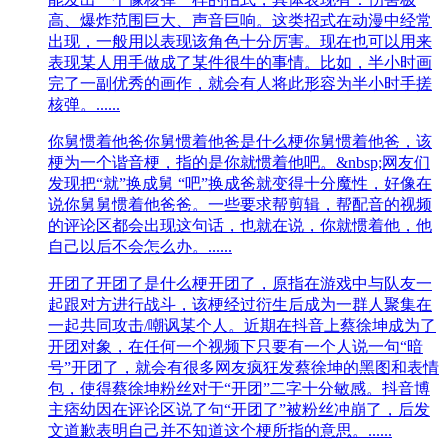
高、爆炸范围巨大、声音巨响。这类招式在动漫中经常
出现，一般用以表现该角色十分厉害。现在也可以用来
表现某人用手做成了某件很牛的事情。比如，半小时画
完了一副优秀的画作，就会有人将此形容为半小时手搓
核弹。......
你舅惯着他爸
你舅惯着他爸是什么梗你舅惯着他爸，该
梗为一个谐音梗，指的是你就惯着他吧。&nbsp;网友们
发现把“就”换成舅 “吧”换成爸就变得十分魔性，好像在
说你舅舅惯着他爸爸。一些要求帮剪辑，帮配音的视频
的评论区都会出现这句话‌‌‌‌‌‌‌‌‌‌，也就在说，你就惯着他，他
自己以后不会怎么办。......
开团了
开团了是什么梗开团了，原指‌‌‌‌‌‌‌‌‌‌‌‌‌在游戏中与队友一
起跟对方进行战斗，该梗经过衍生后成为一群人聚集在
一起共同攻击/嘲讽某个人。近期在抖音上蔡徐坤成为了
开团对象，在任何一个视频下只要有一个人说一句“暗
号”开团了，就会有很多网友疯狂发蔡徐坤的黑图和表情
包，使得蔡徐坤粉丝对于“开团”二字十分敏感。抖音博
主痞幼因在评论区说了句“开团了”被粉丝冲崩了，后发
文道歉表明自己并不知道这个梗所指的意思。......