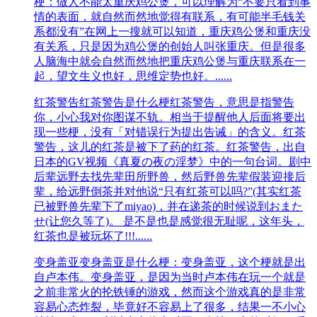
梗：做人不能太重庆鸡公煲，可以理解为“不要只看到事
情的表面，就自然而然地觉得有联系，有可能半毛钱关
系都没有”在网上一搜就可以知道，重庆鸡公煲和重庆没
有关系，只是因为鸡公煲的创始人叫张重庆。但是很多
人脑海中就会自然而然地把重庆鸡公煲与重庆联系在一
起，望文生义也好，思维定势也好。......
红茶警告
红茶警告是什么梗红茶警告，意思是指警告
你，小心我对你图谋不轨。相当于提醒他人后面将要出
现一些梗，没有「对错误行为提出告诫」的含义。红茶
警告，这儿的红茶是被下了药的红茶。红茶警告，出自
日本的GV视频《真夏の夜の淫梦》中的一句台词。剧中
后辈远野去找先辈田所野兽，然后野兽先辈假装迎接后
辈，给远野倒茶并对他说“只有红茶可以吗?”(其实红茶
已被野兽先辈下了miyao)，并在递茶的时候说到おまた
せ(让您久等了)。 是不是也是感觉很无耻呢，这年头，
红茶也是被玩坏了!!!......
变身盖亚
变身盖亚是什么梗：变身盖亚，这个梗就是出
自卢本伟。变身盖亚，是因为当时卢本伟在玩一个就是
之前非常火的抡铁锤的游戏，然而这个游戏真的是非常
容易心态炸裂，毕竟好不容易上了很多，结果一不小心