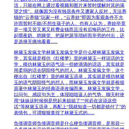
活，只能在网上通过看视频和图片来暂时缓解对其的渴
望之情”。就像因为没有独居条件又遭家人反对，无法养
猫的“云养猫”玩家一样，“云养娃”即因为客观条件不允
许而暂时不能/不想生孩子的人。也有人认为，养娃毕竟
是一项又苦又累又耗费金钱而且没有后悔药的工作，比
起喂夜奶、哄睡觉、把屎把尿等琐碎而辛劳的付出，还
是选择无痛地看看......
林黛玉发疯文学
林黛玉发疯文学是什么梗林黛玉发疯文
学，其实就是模仿《红楼梦》里的林黛玉一样说话的文
学，模仿林黛玉的语气说一些娇滴滴的话语，其实就是
用柔弱的话去阴阳怪气的怼人。林黛玉发疯文学，这个
梗出自《红楼梦》里的林黛玉语录，其实就是模仿林黛
玉的语气阴阳怪气的怼人，而林黛玉发疯文学就是根据
原著中林黛玉的经典语录改编而来。林黛玉发疯文学，
以问句、感叹句为主，体现咄咄逼人的气势。聊天时使
用“妹妹这时候倒是想起来姐姐了”“何必在这说这些
话”等林黛玉语录，再配上“我就知道一切都是错付了”的
表情包，可谓狠狠拿捏了林黛玉式的......
负债调音师
负债调音师是什么梗负债调音师，是形容一