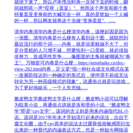
就掉下来了。所以卢本伟当时再一次掉下去的时候，瞬
间就怒吼一声“哎呀（盖亚）”。然而这个声音和那个奥
特曼盖亚变身前的大喊完全一样，真的是犹如一个人喊
的一样，所以网友就将这个当做“变身盖亚”。......
清华内卷
清华内卷是什么梗清华内卷，该梗起因是因为
一张图。清华内卷是什么梗有人看到这个图，就联想到
最近流行的那个词——内卷，就是说蛋糕做不大了，但
是分蛋糕的人只增不减，想要恰到一口蛋糕，就必须加
倍努力，造成恶性竞争……像图里的主角就被嘲讽为“卷
王”。万物皆可内卷是什么梗：https://gengbaike.cn/doc-
view-282.html内卷，定义是“指一种社会或文化模式在某
一发展阶段达到一种确定的形式后，便停滞不前或无法
转化为另一种高级模式的现象”，说通俗点就是玩游戏，
为了更好地娱乐，一个人先充钱......
脆皮鸭文学
脆皮鸭文学是什么梗：脆皮鸭小说可以理解
为耽美小说，再通俗点讲就是攻和受的小说。“脆皮鸭文
学”即是“cpy文学”，该词的含义则是用来内涵指代BL小
说。该词是2017年年末才开始流行起来的说法，出自于
腐文化圈，由于cpy原本的说法太过露骨低俗敏感而衍生
出来的一种替代的内涵表达方式，也是一种如今网络语