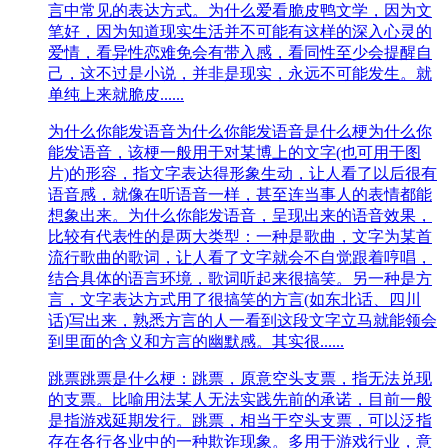
言中常见的表达方式。为什么爱看脆皮鸭文学，因为文
笔好，因为知道现实生活并不可能有这样的深入心灵的
爱情，看异性恋难免会有带入感，看同性至少会提醒自
己，这不过是小说，并非是现实，永远不可能发生。就
单纯上来就脆皮......
为什么你能发语音
为什么你能发语音是什么梗为什么你
能发语音，该梗一般用于对某博上的文字(也可用于图
片)的形容，指文字表达得形象生动，让人看了以后很有
语音感，就像在听语音一样，甚至连当事人的表情都能
想象出来。为什么你能发语音，呈现出来的语音效果，
比较有代表性的是两大类型：一种是歌曲，文字为某首
流行歌曲的歌词，让人看了文字就会不自觉跟着哼唱，
结合具体的语言环境，歌词听起来很搞笑。另一种是方
言，文字表达方式用了很搞笑的方言(如东北话、四川
话)写出来，熟悉方言的人一看到这段文字立马就能领会
到里面的含义和方言的幽默感。其实很......
跳票
跳票是什么梗：跳票，原意空头支票，指无法兑现
的支票。比喻用法某人无法实践先前的承诺，目前一般
是指游戏延期发行。跳票，相当于空头支票，可以泛指
存在各行各业中的一种欺诈现象。多用于游戏行业，意