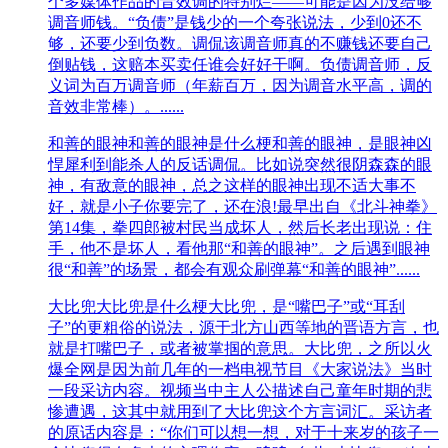
个多媒体作品的音效调的特别烂——可能是因为没给够
调音师钱。“负债”是钱少的一个夸张说法，少到0还不
够，还要少到负数。调侃该调音师真的不赚钱还要自己
倒贴钱，这赔本买卖任谁会好好干啊。负债调音师，反
义词为百万调音师（年薪百万，因为调音水平高，调的
音效非常棒）。......
和善的眼神
和善的眼神是什么梗和善的眼神，是眼神凶
悍犀利到能杀人的反话调侃。比如说突然很阴森森的眼
神，有敌意的眼神，总之这样的眼神出现不适大事不
好，就是小子你要完了，还在浪!最早出自《北斗神拳》
第14集，拳四郎被村民当成坏人，然后长老出现说：住
手，他不是坏人，看他那“和善的眼神”。之后遇到眼神
很“和善”的场景，都会有观众刷弹幕“和善的眼神”......
大比兜
大比兜是什么梗大比兜，是“嘴巴子”或“耳刮
子”的更粗俗的说法，源于北方山西等地的晋语方言，也
就是打嘴巴子，或者被掌掴的意思。大比兜，之所以火
爆全网是因为前几年的一档电视节目《大家说法》当时
一段采访内容。视频当中主人公描述自己童年时期的悲
惨遭遇，这其中就用到了大比兜这个方言词汇。采访者
的原话内容是：“你们可以想一想，对于十来岁的孩子一