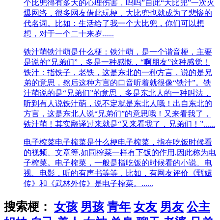
个比兜得有多大的心理伤害，呜呜”自此“大比兜”一次火
爆网络，很多网友借此玩梗，大比兜也就成为了悲惨的
代名词。比如：​生活给了我一个大比兜，你们可以想
想，对于一个二十来岁......
铁汁萌
铁汁萌是什么梗：铁汁萌，是一个谐音梗，主要
是说的“兄弟们”，多是一种感慨，“啊朋友”这种感觉！
铁汁：指铁子，老铁，这是东北的一种方言，说的是兄
弟的意思，然后这种方言的口音听着就很像“铁汁”。铁
汁萌说的是“兄弟们”的意思，多是东北人的一种叫法，
听到有人说铁汁萌，说不定就是东北人哦！出自东北的
方言，这是东北人说“兄弟们”的意思哦！又来看我了，
铁汁萌！其实翻译过来就是“又来看我了，兄弟们！”......
电子榨菜
电子榨菜是什么梗电子榨菜，指在吃饭时候看
的视频、文章等,如同榨菜一样有下饭的作用,因此称为电
子榨菜。电子榨菜，一般是指吃饭的时候看的小说、电
视、电影，听的有声书等等，比如，有网友评价《甄嬛
传》和《武林外传》是电子榨菜。......
搜索梗：
女孩
男孩
青年
女友
男友
公主