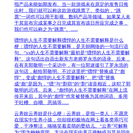
指产品未能如期发布。当一款游戏未在原定的发售日推
出时，我们就可以称这款游戏跳票了。类似的，“跳
票”一词也可以用于影视、数码产品等领域。如果某人未
于其宣布完成某事之日完成其宣布该日所应完成之事，
我们也可以称之为“跳票”。......
骠悍的人生不需要解释
骠悍的人生不需要解释是什么
梗：骠悍的人生不需要解释，是天朝网络的一句流行语
句。“xx的人生不需要解释”最初是“骠悍的人生不需要解
释”。这句话出自语出新东方老师罗永浩的语录。后来，
在有关郭敬明一个采访中，有一位郭迷援引了罗永浩的
这句话，献给郭敬明。不过这里把“骠悍”替换成了“彪
悍”，变成“彪悍的人生不需要解释”。把“骠”替换
成“彪”是因为，“骠”与“剽窃”的“剽”读音相近，这犯了郭
敬明的忌讳。后来，“彪悍的人生不需要解释”在网上流
传开来后，其中的“彪悍”也常被替换为其他词语。多用
于吐槽、自嘲、恶搞等......
云养娃
云养娃是什么梗：云养娃，是指一类人：不愿意
在现实中生养小孩，但却很积极地在网上看各类乖巧可
爱，干净整洁，咯咯笑着卖萌的婴幼儿。“云养”可解释
为“因为种种原因，无法在现实中真正接触或与其共同生