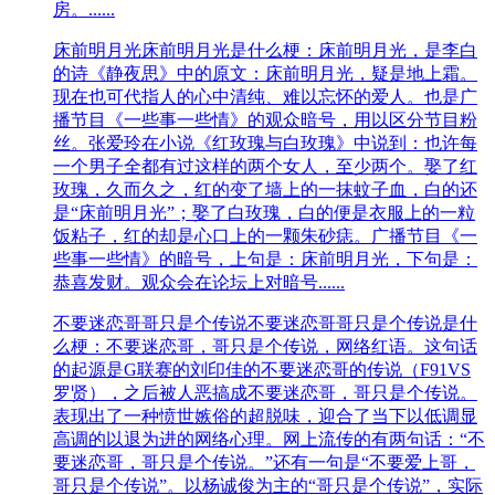
房。......
床前明月光
床前明月光是什么梗：床前明月光，是李白
的诗《静夜思》中的原文：床前明月光，疑是地上霜。
现在也可代指人的心中清纯、难以忘怀的爱人。也是广
播节目《一些事一些情》的观众暗号，用以区分节目粉
丝。张爱玲在小说《红玫瑰与白玫瑰》中说到：也许每
一个男子全都有过这样的两个女人，至少两个。娶了红
玫瑰，久而久之，红的变了墙上的一抹蚊子血，白的还
是“床前明月光”；娶了白玫瑰，白的便是衣服上的一粒
饭粘子，红的却是心口上的一颗朱砂痣。广播节目《一
些事一些情》的暗号，上句是：床前明月光，下句是：
恭喜发财。观众会在论坛上对暗号......
不要迷恋哥哥只是个传说
不要迷恋哥哥只是个传说是什
么梗：不要迷恋哥，哥只是个传说，网络红语。这句话
的起源是G联赛的刘印佳的不要迷恋哥的传说（F91VS
罗贤），之后被人恶搞成不要迷恋哥，哥只是个传说。
表现出了一种愤世嫉俗的超脱味，迎合了当下以低调显
高调的以退为进的网络心理。网上流传的有两句话：“不
要迷恋哥，哥只是个传说。”还有一句是“不要爱上哥，
哥只是个传说”。以杨诚俊为主的“哥只是个传说”，实际