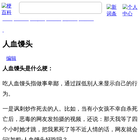
首页
梗百科
精彩梗
推荐梗
热门梗
排行榜
人血馒头
编辑
人血馒头是什么梗：
吃人血馒头指做事卑鄙，通过踩低别人来显示自己的行
为。
一是讽刺炒作死去的人。比如，当有小女孩不幸自杀死
亡后，恶毒的网友发拍摄的视频，还说：那天我等了四
个小时她才跳，把我累死了等不近人情的话，网友就会
问[加粗:人血馒头好吃吗？