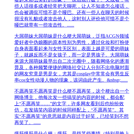
些人话很多或者经常把天聊死，让人不知道怎么接话，
也会被调侃可惜不是个哑巴。还有一些人在聊天的时候
很没有礼貌或者攻击他人，这时别人评价他可惜不是个
哑巴就带有一些攻击性。......
大屌萌妹
大屌萌妹是什么梗大屌萌妹，泛指ACGN领域
爱好者中伪娘圈的原本性别为男性，通过化妆和打扮使
自身表面看起来与女性无区别，表面上越是可爱的萌妹
子，就越反而不是女孩子，而一定是男孩子。大屌萌妹
来源大屌萌妹最早出自二次元圈中，随着网络化的逐渐
普及，各种频繁便捷的网络社交让人分别不出电脑对面
的网友究竟是男是女，尤其是cosplay中常常会有男生反
串cos女性动漫人物的现象，该词由此产生。&nbsp;......
不愿再笑
不愿再笑是什么梗不愿再笑，这个梗出自一个
网络博主，他每次发一些搞笑的内容的时候，都会配
上“不愿再笑……”的文字，许多网友看到后也纷纷效
仿，在发搞笑内容的时候同样配上，“不愿再笑”。其
实“不愿再笑”的意思就是内容过于好笑，已经笑到不想
再笑了。......
爆肝
爆肝是什么梗：爆肝，是指某些事情（特别是晚上