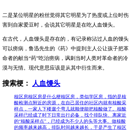
二是某位明星的粉丝觉得其它明星为了热度或上位时伤
害到自家爱豆时，会说其它明星是在吃人血馒头。
在古代，人血馒头是存在的，有记录称沾过人血的馒头
可以痨病，鲁迅先生的《药》中提到主人公让孩子把革
命者的献当“药”吃治痨病，讽刺当时人类对革命者的冷
漠与无情。现代意思应该是从其中衍生而来。
搜索梗：
人血馒头
核区房
核区房是什么梗核区房，类似学区房，指的是核
酸检测点附近的房源，在自己居住的社区内就有核酸采
样点，一家人下楼遛个弯儿就顺便能把核酸做了。核酸
采样已经成了时下日常出行必备，找个排队快、离家近
的“核酸采样点”，已经成为不少人的头等大事。做核酸
的频率越来越高，排队时间越来越长，于是产生了核区