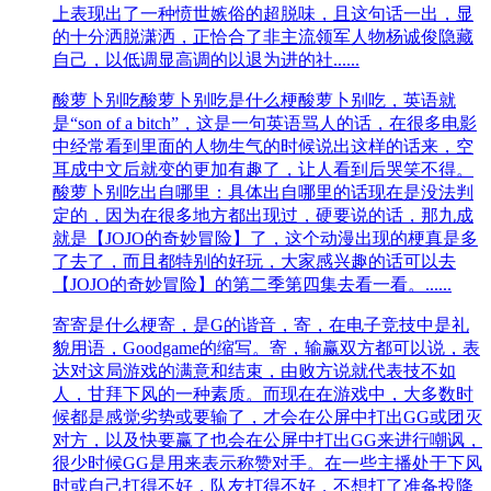
上表现出了一种愤世嫉俗的超脱味，且这句话一出，显
的十分洒脱潇洒，正恰合了非主流领军人物杨诚俊隐藏
自己，以低调显高调的以退为进的社......
酸萝卜别吃
酸萝卜别吃是什么梗酸萝卜别吃，英语就
是“son of a bitch”，这是一句英语骂人的话，在很多电影
中经常看到里面的人物生气的时候说出这样的话来，空
耳成中文后就变的更加有趣了，让人看到后哭笑不得。
酸萝卜别吃出自哪里：具体出自哪里的话现在是没法判
定的，因为在很多地方都出现过，硬要说的话，那九成
就是【JOJO的奇妙冒险】了，这个动漫出现的梗真是多
了去了，而且都特别的好玩，大家感兴趣的话可以去
【JOJO的奇妙冒险】的第二季第四集去看一看。......
​寄
寄是什么梗​寄，是G的谐音，寄，在电子竞技中是礼
貌用语，Goodgame的缩写。寄，输赢双方都可以说，表
达对这局游戏的满意和结束，由败方说就代表技不如
人，甘拜下风的一种素质。而现在在游戏中，大多数时
候都是感觉劣势或要输了，才会在公屏中打出GG或团灭
对方，以及快要赢了也会在公屏中打出GG来进行嘲讽，
很少时候GG是用来表示称赞对手。在一些主播处于下风
时或自己打得不好，队友打得不好，不想打了准备投降