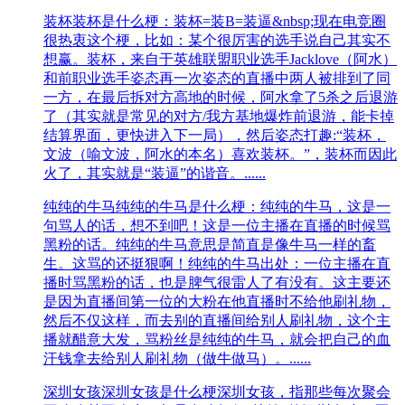
装杯
装杯是什么梗：装杯=装B=装逼&nbsp;现在电竞圈
很热衷这个梗，比如：某个很厉害的选手说自己其实不
想赢。装杯，来自于英雄联盟职业选手Jacklove（阿水）
和前职业选手姿态再一次姿态的直播中两人被排到了同
一方，在最后拆对方高地的时候，阿水拿了5杀之后退游
了（其实就是常见的对方/我方基地爆炸前退游，能卡掉
结算界面，更快进入下一局），然后姿态打趣:“装杯，
文波（喻文波，阿水的本名）喜欢装杯。”，装杯而因此
火了，其实就是“装逼”的谐音。......
纯纯的牛马
纯纯的牛马是什么梗：纯纯的牛马，这是一
句骂人的话，想不到吧！这是一位主播在直播的时候骂
黑粉的话。纯纯的牛马意思是简直是像牛马一样的畜
生。这骂的还挺狠啊！纯纯的牛马出处：一位主播在直
播时骂黑粉的话，也是脾气很雷人了有没有。这主要还
是因为直播间第一位的大粉在他直播时不给他刷礼物，
然后不仅这样，而去别的直播间给别人刷礼物，这个主
播就醋意大发，骂粉丝是纯纯的牛马，就会把自己的血
汗钱拿去给别人刷礼物（做牛做马）。......
深圳女孩
深圳女孩是什么梗深圳女孩，指那些每次聚会