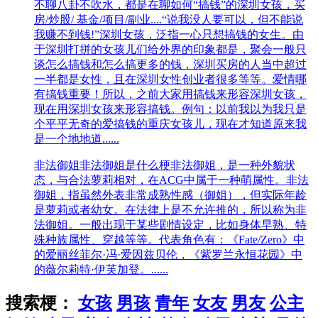
不聊八卦不吹水，都是在聊如何“搞钱”的深圳女孩，买
房/炒股/ 基金/项目/副业....“说我没人要可以，但不能说
我赚不到钱!”深圳女孩，泛指一心只想搞钱的女生。由
于深圳打拼的女孩儿们给外界的印象都是，聚会一般只
谈怎么搞钱和怎么搞更多的钱，深圳买房的人当中超过
一半都是女性，且在深圳女性创业者很多等等。爱情哪
有搞钱重要！所以，之前大家用搞钱来形容深圳女孩，
现在用深圳女孩来形容搞钱。例句：以前我以为我只是
个平平无奇的爱搞钱的重庆女孩儿，现在才知道原来我
是一个地地道......
非法御姐
非法御姐是什么梗非法御姐，是一种外貌状
态，与合法萝莉相对，在ACG中属于一种萌属性。​非法
御姐，指虽然外表非常成熟性感（御姐），但实际年龄
是萝莉或者幼女。在法律上是不允许推的，所以称为非
法御姐。一般出现于某些剧情设定，比如身体早熟、特
殊种族属性、穿越等等。代表角色有：《Fate/Zero》中
的爱丽丝菲尔·冯·爱因兹贝伦，《紫罗兰永恒花园》中
的薇尔莉特·伊芙加登。......
搜索梗：
女孩
男孩
青年
女友
男友
公主