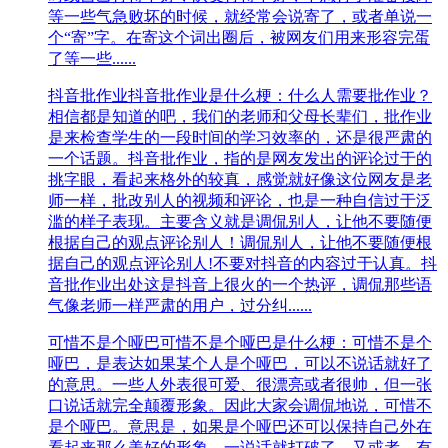
等一些气急败坏的时候，就经常会说寄了，或者单说一
个“寄”字。在寄这个词出圈后，被网友们用来形容完蛋
了等一些......
抖音批作业
抖音批作业是什么梗：什么人需要批作业？
相信都是知道的吧，我们的老师和父母长辈们，批作业
是来检查学生的一段时间的学习效率的，还是很严肃的
一个话题。抖音批作业，指的是网友发出的评论过于的
挑字眼，看起来格外的较真，感觉就好像这位网友是老
师一样，批改别人的视频和评论，也是一种自信过于泛
滥的样子表现。主要含义就是调侃别人，让他不要随便
根据自己的观点评论别人！调侃别人，让他不要随便根
据自己的观点评论别人!不要对抖音的内容过于认真。抖
音批作业出处这是抖音上很火的一个热评，调侃那些语
气像老师一样严肃的用户，过分纠......
可惜不是个哑巴
可惜不是个哑巴是什么梗：可惜不是个
哑巴，是表达如果某个人是个哑巴，可以不说话就好了
的意思。一些人外表很可爱、很漂亮或者很帅，但一张
口说话就完全颠覆形象。因此大家会调侃地说，可惜不
是个哑巴。意思是，如果是个哑巴还可以保持自己外在
看起来那么美好的形象，一说话就打破了。又或者，有