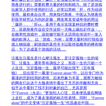
熬夜进行的）需要耗费大量的时间和精力。除了是游戏
玩家等人群中使用的行话，还常以简称「肝」作为动词
使用。最初来自台湾，用来指代熬夜。中医认为熬夜伤
肝医学研究认为伤的是脑，网友将其变成夸张的用法
「爆肝」。「肝xx」多用于表示实现某种目的费时费
力，容易熬夜作业在交作业前一天晚上疯狂赶作业；。
在概率性游戏中，该前缀可能不太适用在传说中一发入
魂的欧洲人。 以「游戏」为例：花费大量时间打怪给游
戏人物练级；刷游戏的某些关卡以取得低概率的稀有物
品；为了达成某个游戏的活动......
注孤生
注孤生是什么梗注孤生，是注定孤独一生的缩
写。注孤生，通常带有调侃之义，形容一生也只能一个
人生活。注定孤独一生，最早可能出现于《百年孤
独》，后出现于一暴漫“Forever alone”中，以往专门作为
暴漫的悲剧结局的表情。后来想象力丰富，观察力敏锐
的网友们从这个大脸表情中看出了无尽的辛酸和无奈，
似乎从中看到了找不到对象的自己，尤其是那
个“Forever（永远）”更加扣人心弦，后来便迅速在网络
上走红，成为了暴走漫画的标志性表情。同时，“Forever
alone”的中文变体“注定孤独一生”也迅速在中国......