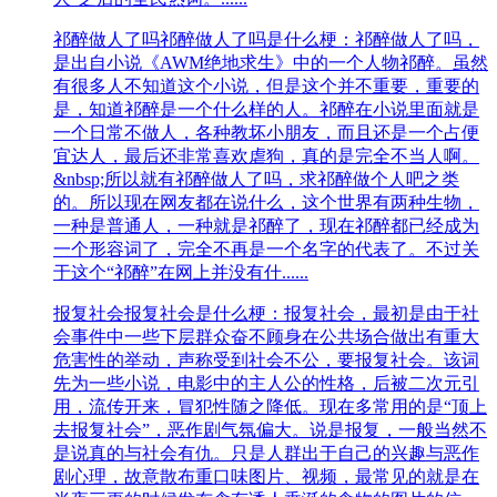
祁醉做人了吗
祁醉做人了吗是什么梗：祁醉做人了吗，
是出自小说《AWM绝地求生》中的一个人物祁醉。虽然
有很多人不知道这个小说，但是这个并不重要，重要的
是，知道祁醉是一个什么样的人。祁醉在小说里面就是
一个日常不做人，各种教坏小朋友，而且还是一个占便
宜达人，最后还非常喜欢虐狗，真的是完全不当人啊。
&nbsp;所以就有祁醉做人了吗，求祁醉做个人吧之类
的。所以现在网友都在说什么，这个世界有两种生物，
一种是普通人，一种就是祁醉了，现在祁醉都已经成为
一个形容词了，完全不再是一个名字的代表了。不过关
于这个“祁醉”在网上并没有什......
报复社会
报复社会是什么梗：报复社会，最初是由于社
会事件中一些下层群众奋不顾身在公共场合做出有重大
危害性的举动，声称受到社会不公，要报复社会。该词
先为一些小说，电影中的主人公的性格，后被二次元引
用，流传开来，冒犯性随之降低。现在多常用的是“顶上
去报复社会”，恶作剧气氛偏大。说是报复，一般当然不
是说真的与社会有仇。只是人群出于自己的兴趣与恶作
剧心理，故意散布重口味图片、视频，最常见的就是在