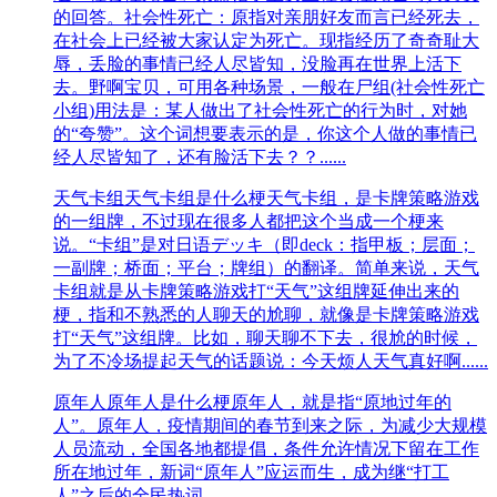
的回答。社会性死亡：原指对亲朋好友而言已经死去，
在社会上已经被大家认定为死亡。现指经历了奇奇耻大
辱，丢脸的事情已经人尽皆知，没脸再在世界上活下
去。野啊宝贝，可用各种场景，一般在尸组(社会性死亡
小组)用法是：某人做出了社会性死亡的行为时，对她
的“夸赞”。这个词想要表示的是，你这个人做的事情已
经人尽皆知了，还有脸活下去？？......
天气卡组
天气卡组是什么梗天气卡组，是卡牌策略游戏
的一组牌，不过现在很多人都把这个当成一个梗来
说。“卡组”是对日语デッキ（即deck：指甲板；层面；
一副牌；桥面；平台；牌组）的翻译。简单来说，天气
卡组就是从卡牌策略游戏打“天气”这组牌延伸出来的
梗，指和不熟悉的人聊天的尬聊，就像是卡牌策略游戏
打“天气”这组牌。比如，聊天聊不下去，很尬的时候，
为了不冷场提起天气的话题说：今天烦人天气真好啊......
原年人
原年人是什么梗原年人，就是指“原地过年的
人”。原年人，疫情期间的春节到来之际，为减少大规模
人员流动，全国各地都提倡，条件允许情况下留在工作
所在地过年，新词“原年人”应运而生，成为继“打工
人”之后的全民热词。......