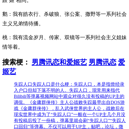
跟“姬”相同。
鹅：我有皓衣行、杀破狼、张公案、撒野等一系列社会
主义兄弟情待播。
桃：我有流金岁月、传家、双镜等一系列社会主义姐妹
情等着。
搜索梗：
男腾讯恋和爱姬艺
男腾讯恋
爱
姬艺
失踪人口
失踪人口是什么梗：失踪人口，本是指曾经录
入户口但却下落不明的人。失踪人口，现常用来指代
Bilibili等弹幕视频网站中观众对很久没有投稿的UP主的
调侃。《金庸群侠传》主人公战败失踪最早出自DOS游
戏《金庸群侠传》，乱入武侠世界的主人公，战败后在
现实世界中成为了“失踪人口”一般在一个UP主几个月没
有投稿后投了一份稿，弹幕里就会刷“失踪人口”“失踪人
口回归”等弹幕。不仅可以用于UP主，贴吧，论坛，微