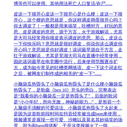
博等也可以使用。其他用法死亡人口复活/诈尸......
皮这一下很开心
皮这一下很开心是什么梗：皮这一下很
开心，这个梗的意思就是，你这样调皮捣蛋很开心吗？
你太调皮了！一般都是用来搞笑，吐槽对方，好玩的意
思。皮是调皮的意思，源于方言，火于游戏解说，尤其
是大司马经常用你很皮表示调皮的意思。那么，皮这么
一下你快乐吗？意思就是很好调皮，你说你这么调皮你
开心吗？意思就是你好调皮！该词最早源自于方言，走
红于游戏解说，尤其是芜湖大司马在直播中经常使用，
因此该词最早在电竞圈中流行，后来使用范围逐步扩
大，成为如今常见的吐槽类网络语。皮一下这个词走红
之后，被网友们制作成的相关的“皮一下”......
小脑袋瓜热昏头了
小脑袋瓜热昏头了是什么梗小脑袋瓜
热昏头了，是歌曲《ben 10》开头的旁白，完整表达
是“我看你的小脑袋瓜一定是热昏头了”，后面的歌词
是“小小年纪，所向无敌，神秘超能力...”，是形容一个
人脑袋不清醒的可爱说法。小脑袋瓜热昏头了火起来，
是因为这首歌前段时间在抖音经常被当成bgm来使用，
视频通常是展现一些可爱、沙雕以及莫名其妙搞笑的场
景，因为和bgm很搭配，于是这类视频火了一阵。......