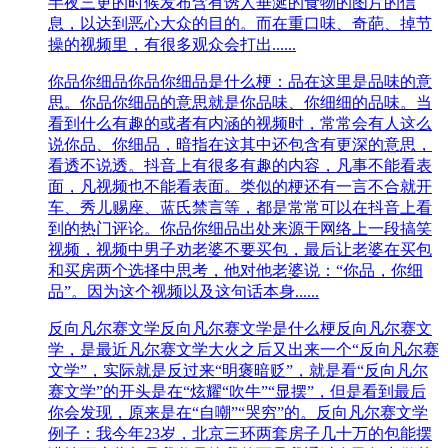
半夜三更的时候发布含有诱人垂涎的食物的图片的信
息，以达到恶心大众的目的。而在重口味、奇葩、掉节
操的视频里，有很多观众会打出......
你品你细品
你品你细品是什么梗：品在这里是品味的意
思。你品你细品的意思就是你品味、你细细的品味。当
看到什么有趣的或者有内涵的视频时，常常会有人这么
说你品、你细品，暗指在这其中还包含有更深的意思，
看透不说透。抖音上有很多有趣的内容，凡事不能看表
面，凡视频也不能看表面。类似的梗还有一言不合就开
车、秀儿赐座、蓝氏禁言等，都是常常可以在抖音上看
到的热门评论。你品你细品出处来源于网络上一段搞笑
视频，视频中男子劝老婆不要买包，最后让老婆在买包
和买房两个选择中思考，他对他老婆说：“你品，你细
品”。因为这个视频以及这句话本身......
反向凡尔赛文学
反向凡尔赛文学是什么梗反向凡尔赛文
学，是最近凡尔赛文学大火之后又出来一个“反向凡尔赛
文学”，实际就是反过来“明褒暗贬”，就是看“反向凡尔
赛文学”的开头是在“炫耀“吹牛”“显摆”，但是看到最后
你会发现，原来是在“自嘲”“哭穷”的。反向凡尔赛文学
例子：我今年23岁，北京三环两套房子几十万的包能摆