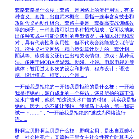
套路
套路是什么梗：套路，是网络上的流行用语，有多
种含义。套路，出自武术概念，是指一连串含有技击和
攻防含义的动作组合。套路主要是一套提高实战训练效
率的例子，一种套路可以由多种招式组成，它可以抽象
出多种实战中可能会遇到的典型情况，并加以处理和应
对，具有代表性和实用性，但不代表套路能放之四海皆
准。衍生义社交网络：精心策划算计对方的一套计划、
阴谋等。该类含义还衍生出相关表情包。游戏：某种玩
法。多用于MOBA类游戏。动漫、小说、电影电视剧等
媒体：被用过太多次的设定和剧情。程序设计：语法
糖、设计模式、框架……全是......
一开始我是拒绝的
一开始我是拒绝的是什么梗：一开始
我是拒绝的，源自成龙的一个采访，谈及所拍的霸王洗
发水广告时，他说“拍这洗头水广告的时候，其实我是拒
绝的。因为，你不能让我拍，我就马上去拍，第一我要
试一下……"，”一开始我是拒绝的”遂成为网络流行
语......
野啊宝贝
野啊宝贝是什么梗：野啊宝贝，是出自豆瓣小
组「社会性死亡」某篇帖子里女主社会性死亡时其男友