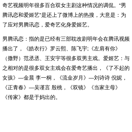
奇艺视频明年很多百合双女主剧这种情况的调侃。“男
腾讯恋和爱姬艺”是还上了微博上的热搜，大意是：为
了应对男腾讯恋，爱奇艺化身爱姬艺。
男腾讯恋：指的是已经有三部耽改剧明年会在腾讯视频
播出了，《皓衣行》罗云熙、陈飞宇;《左肩有你》
（撒野）范丞丞、王安宇等很多双男主戏。爱姬艺：与
之相对的是很多双女主戏会在爱奇艺播出，《了不起的
女孩》—金晨 李一桐，《流金岁月》—刘诗诗 倪妮，
《正青春》—吴谨言 殷桃，《双镜》《当家主母》
《传家》都是于妈出的。