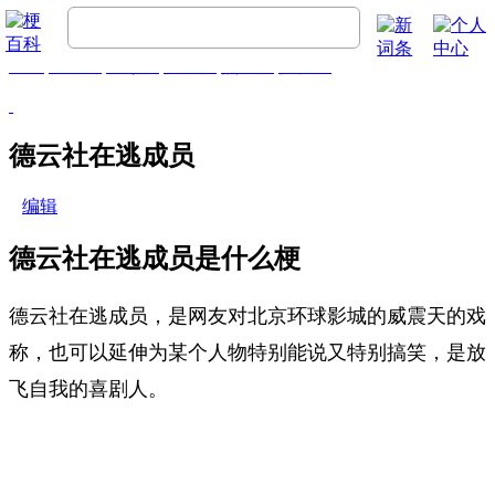
首页
梗百科
精彩梗
推荐梗
热门梗
排行榜
德云社在逃成员
编辑
德云社在逃成员是什么梗
德云社在逃成员，是‌‌‌‌‌‌‌‌‌‌‌‌网友对北京环球影城的威震天的戏
称，也可以延伸为某个人物特别能说又特别搞笑，是放
飞自我的喜剧人。