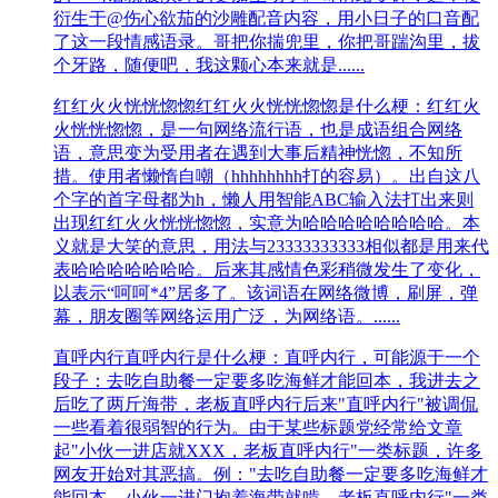
衍生于@伤心欲茄的沙雕配音内容，用小日子的口音配
了这一段情感语录。哥把你揣兜里，你把哥踹沟里，拔
个牙路，随便吧，我这颗心本来就是......
红红火火恍恍惚惚
红红火火恍恍惚惚是什么梗：红红火
火恍恍惚惚，是一句网络流行语，也是成语组合网络
语，意思变为受用者在遇到大事后精神恍惚，不知所
措。使用者懒惰自嘲（hhhhhhhh打的容易）。出自这八
个字的首字母都为h，懒人用智能ABC输入法打出来则
出现红红火火恍恍惚惚，实意为哈哈哈哈哈哈哈哈。本
义就是大笑的意思，用法与23333333333相似都是用来代
表哈哈哈哈哈哈哈。后来其感情色彩稍微发生了变化，
以表示“呵呵*4”居多了。该词语在网络微博，刷屏，弹
幕，朋友圈等网络运用广泛，为网络语。......
直呼内行
直呼内行是什么梗：直呼内行，可能源于一个
段子：去吃自助餐一定要多吃海鲜才能回本，我进去之
后吃了两斤海带，老板直呼内行后来"直呼内行"被调侃
一些看着很弱智的行为。由于某些标题党经常给文章
起"小伙一进店就XXX，老板直呼内行"一类标题，许多
网友开始对其恶搞。例："去吃自助餐一定要多吃海鲜才
能回本，小伙一进门抱着海带就啃，老板直呼内行"一类