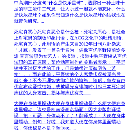
中高潮部分这句“什么是快乐星球”，透露出一种土味十
足的非主流中二气息，让人听过一遍就不能忘怀。什么
是快乐星球？如果你想知道什么是快乐星球的话我现在
就带你研究......
死宅真恶心
死宅真恶心是什么梗：死宅真恶心，是社会
上对宅男的刻板印象用语，在ACG文化中的吐槽用语。
死宅真恶心，此用语的产生来自2012年日刊八卦杂志
「才藏」发表了一篇关于名为「偶像声优平野绫前途多
难 宣言转职为女艺人」的报道，报道中称平野绫从声优
转职的真正原因，某位动画制作的关系者表示：「平野
绫并不讨厌声优的工作，但是她很讨厌御宅族（苦
笑）。」而在此前，平野绫的个人恋爱状况被曝光后，
就引来了不少不理智的御宅族的愤怒。随后，每次有声
优宣布恋爱或结婚，或被曝光有绯闻时引起日本死宅对
声优的人身攻击、损坏与声优有关......
大便在身体里蠕动
大便在身体里蠕动是什么梗大便在身
体里蠕动，该梗是柯南漫画名场面！因为盗版翻译错
误，把：可恶，身体动不了了！翻译成了：大便在身体
里蠕动。例句：好啦，我知道大便在你身体里面蠕动
啦，你便秘是不是？&nbsp;......