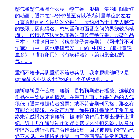
憋气番
憋气番是什么梗：憋气番一般指一集的时间极短
的动画，通常在1-2分钟甚至有以秒为计量单位的左右
（普通动画的长度约24分钟），大约相当于正常人憋气
的极限，因此得名。憋气番和泡面番之间的界线较为模
糊，一般情况下认为泡面番时间长于憋气番。典型作品
日本︰《猫咪日常》《房东妹子青春期》《网球并不可
笑嘛》《中二病也要谈恋爱！Lite》中国︰《超扯童话
血多》《喵有卵用》《有病得治》（第四集全程憋
气）......
重桶不给步兵队
重桶不给步兵队，我拿尿呲他吗？是
squad战术小队这个游戏的一个圣经爆典。......
腰斩
腰斩是什么梗：腰斩，是指预期进行播放、连载的
作品在中途结束的情况。在漫画方面，如果作品的人气
很低（通常根据读者投票）或不符合期刊风格，那么有
可能会被腰斩。在动画方面，如果预计播放若干集但最
终未完成播放才算腰斩，被腰斩的作品主要出现于上世
纪。近十几年通过制作委员会形式来分担风险，以及分
季播放后进行考虑是否推出续集，因此被腰斩的作品已
经不常见。被腰斩的作品：由于漫画腰斩是常见现象，