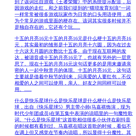
到了该词出自游戏《王者荣耀》中的系统提示配音，后
因游戏的走红，和之前我们提到的“猥琐发育别浪”一词
一样常常被很多游戏玩家作为日常的口头用语使用，成
为个常见的游戏里面的梗存在。该词其实很多时候并不
是独自存在的，它还有个玩......
十五的月亮16元
十五的月亮16元是什么梗十五的月亮16
元，其实最初的雏形是十五的月亮十六圆，因为在过去
十六这天月圆的次数比十五多。由于现在互联网的发
达，被谐音成十五的月亮16元了，也就有另外的一层意
思了。现在十五的月亮16元这句话更多的是用来邀请亲
密的人一起中秋赏月的体现。十五的月亮16元，这句话
主要就是借着中秋节的到来，问亲爱的人要红包，不仅
相爱的人之间可以使用，亲人、好友之间同样可以使
用。......
什么是快乐星球
什么是快乐星球是什么梗什么是快乐星
球，出自《快乐星球5》男主带小帅(马嘉祺饰演，现为
时代少年团成员)在第五集中表演的说唱里的一句魔性歌
词。“什么是快乐星球”这首歌相信很多小伙伴在刷抖音
的时候都有看到过。马嘉祺在唱这首歌的时候，看似不
在调上但又感觉在节奏内说唱，所以显得十分魔性。其