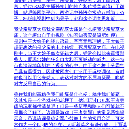
通俗的叫法是二愣子、愣头青。铁憨憨，源于陕西方
言，经过6324带主播孙笑川的推广和传播普遍流行于微
博、贴吧等网络平台。西游记中孙悟空常称八戒为：夯
子，86版电视剧中则为呆子，都和这个词意思相近。......
我父亲配享太庙
我父亲配享太庙是什么梗我父亲配享太
庙，这个梗出自于电视剧《知否知否应是绿肥红瘦》，
是剧中王大娘子的经典语录。字面意思理解，王大娘子
想要表达的是父亲的丰功伟绩，死后配享太庙。在电视
剧中，当王大娘子每次犯错之后，经常会以此来震慑那
些人，展现出她的狂妄自大和不可撼动的威力。这一特
点也深深地印刻在了观众的心中。​由于这个梗十分霸气
且具有震慑力，因此被网友们广泛用于玩梗调侃，有时
候也可以用它来怼人，表达对对方的不屑与厌恶，唤醒
对方反思自己的行为。......
稳住我们能赢
稳住我们能赢是什么梗：稳住我们能赢，
这其实是一个游戏中的老梗了，估计玩过LOL和王者荣
耀的玩家都很清楚吧！但是一些新手和路人们可能就不
是那么了解了。该词是游戏《王者荣耀》的常见系统提
示音，虽说该词是稳定军心鼓舞士气的常用台词，可常
常作为一个flag般的存在让人听着莫名有些心酸。上面说