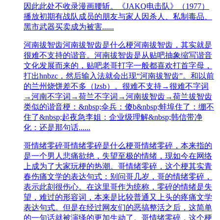
因此此处不收录漫画腰斩。《JAKQ电击队》（1977）
播放初期有战队成员的朋友与家人因杀人、私制毒品、
黑市武器买卖成为被害......
河南拔智齿
河南拔智齿是什么梗河南拔智齿，其实就是
很难不支持的谐音。河南拔智齿是从贴吧抽象缩写谐音
文化发展而来的，贴吧老哥打字一般都喜欢打首字母，
打出hnbzc，然后输入法就会出现“河南拔智齿”。和以前
的兰州烧饼差不多（lzsb）。很难不支持→很难不字词
→河南不字词→荷兰不字词→河南拔智齿→荷兰拔智齿
类似的谐音梗：&nbsp;伞兵：傻b&nbsp;蚌埠住了：绷不
住了&nbsp;起夜急李姐：企业级理解&nbsp;韩信带净
化：还是那句话......
哥情绪零碎
哥情绪零碎是什么梗哥情绪零碎，本来指的
是一个男人悲痛欲绝，失望至极的情绪，现如今在网络
上成为了大家玩梗的热潮。哥情绪零碎，这个梗其实青
春伤痛文学的表达句式：别问哥几岁，哥的情绪零碎，
表示此刻很伤心。在这里哥作为统称，零碎的情绪是失
望，难过的形容词，本来是比较普通又上头的疼痛文学
表达句式。但是在经过网友们的恶搞整活之后，这简单
的一句话就被演绎的更加生动了。哥情绪零碎，这个梗