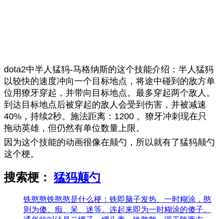
dota2中半人猛犸-马格纳斯的这个技能介绍：半人猛犸
以较快的速度冲向一个目标地点，将途中碰到的敌方单
位用獠牙穿起，并带向目标地点。最多穿起两个敌人。
到达目标地点后被穿起的敌人会受到伤害，并被减速
40%，持续2秒。施法距离：1200 。獠牙冲刺现在只
拖动英雄，但仍然有单位数量上限。
因为这个技能的动画很像在颠勺，所以就有了猛犸颠勺
这个梗。
搜索梗：
猛犸颠勺
铁憨憨
铁憨憨是什么梗：铁即脑子发热、一时糊涂，憨
则为傻、痴、呆、迷等。连起来即为一时糊涂的傻子。