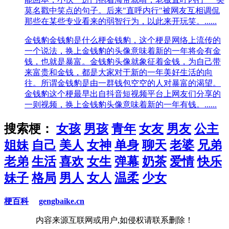
莫名戳中笑点的句子。后来"直呼内行"被网友互相调侃
那些在某些专业看来的弱智行为，以此来开玩笑。......
金钱豹
金钱豹是什么梗金钱豹，这个梗是网络上流传的
一个说法，换上金钱豹的头像意味着新的一年将会有金
钱，也就是暴富。金钱豹头像就象征着金钱，为自己带
来富贵和金钱，都是大家对于新的一年美好生活的向
往。所谓金钱豹是由一群钱包空空的人对暴富的渴望。
金钱豹这个梗最早出自抖音短视频平台上网友们分享的
一则视频，换上金钱豹头像意味着新的一年有钱。......
搜索梗：
女孩
男孩
青年
女友
男友
公主
姐妹
自己
美人
女神
单身
聊天
老婆
兄弟
老弟
生活
喜欢
女生
弹幕
奶茶
爱情
快乐
妹子
格局
男人
女人
温柔
少女
梗百科
gengbaike.cn
内容来源互联网或用户,如侵权请联系删除！