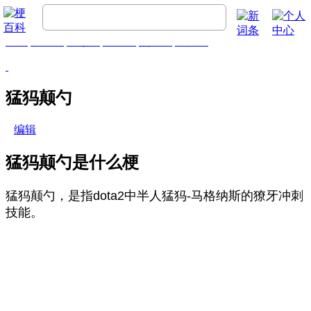
首页
梗百科
精彩梗
推荐梗
热门梗
排行榜
猛犸颠勺
编辑
猛犸颠勺是什么梗
猛犸颠勺，是指dota2中半人猛犸-马格纳斯的獠牙冲刺
技能。