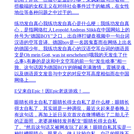
些极端的女权主义在对待社会事件过于的敏感，在女性
地位等各种问题之中过于的......
练功发自真心
我练功发自真心是什么梗：我练功发自真
心，是指网络红人Leopold Andreas Slikk在中国网站上的
外号为“德国BOY”之口，出自摔打键盘视频中一句台词
汉语的空耳音译。德国boy是一名因鬼畜而在网络上出名
的德国少年。我练功发自真心的汉语空耳台词的德语原
文是Oh mein Gott, was ist geschehen!(哦我的天发生了什
么事),有趣的是这和中文空耳的前一句“发生啥事”相一
致。这句话因为德国BOY的呐喊充满激情，震撼灵魂，
以及德语原文发音与中文的对应空耳高度相似而在中国
网络上......
E父
来自Epic！因Epic老送游戏！......
眼睛长得太自私了
眼睛长得太自私了是什么梗：眼睛长
得太自私了，其实就是一种调侃，最近火起来是春晚上
有这句话，再加上近日吴京首次在微博晒出了二胎儿子
的正面照，老婆谢楠转发并配文“眼睛长得太自私
了。”然后这句话又被网友玩了起来！眼睛自私其实是一
种吐槽眼睛小，眼界小，做人比较自私，自己的眼珠不