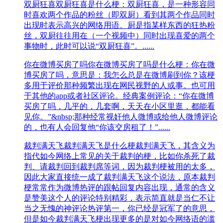
双厨狂喜
双厨狂喜是什么梗：双厨狂喜，是一种形容同
时喜欢两个作品的粉丝（即双厨）看到其两个作品同时
出现时表示高兴的网络用语。厨是指某样东西的狂热粉
丝，双厨往往用在（一个视频中）同时出现喜爱的两个
事物时，此时可以说“双厨狂喜”。......
你在微博买房了吗
你在微博买房了吗是什么梗：你在微
博买房了吗，意思是：我怎么总是在微博刷到你？该梗
多用于评价那种频繁出现在网民视野的人或事。也可用
于其他的app或者社区评论。经典案例评论：“你在微博
买房了吗，几平的，几套啊，天天在小区里逛，都能看
见你。”&nbsp;那种经常视奸他人微博或给他人微博评论
的，也有人会回复他“你该交房租了！”......
裁判满天飞
裁判满天飞是什么梗裁判满天飞，其含义为
指代如今网络上常见的关于裁判的梗，比如你杀死了裁
判、请裁判回到裁判席等词，因为裁判梗被用的太多，
因此大家直接统一成了裁判满天飞这个说法，原本裁判
梗常常作为微博热评的跟帖回复内容出现，通常的含义
是赞美这个人的评论特别精彩，表示简直就是当仁不让
当之无愧的神评论热评第一，你已经是冠军了的意思，
但是如今裁判满天飞梗出现更多的是对如今网络语的滥