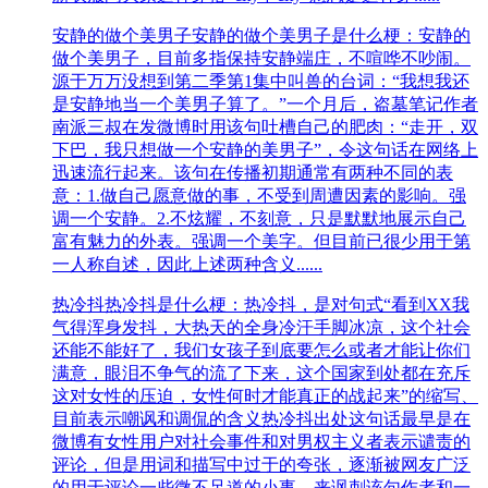
安静的做个美男子
安静的做个美男子是什么梗：安静的
做个美男子，目前多指保持安静端庄，不喧哗不吵闹。
源于万万没想到第二季第1集中叫兽的台词：“我想我还
是安静地当一个美男子算了。”一个月后，盗墓笔记作者
南派三叔在发微博时用该句吐槽自己的肥肉：“走开，双
下巴，我只想做一个安静的美男子”，令这句话在网络上
迅速流行起来。该句在传播初期通常有两种不同的表
意：1.做自己愿意做的事，不受到周遭因素的影响。强
调一个安静。2.不炫耀，不刻意，只是默默地展示自己
富有魅力的外表。强调一个美字。但目前已很少用于第
一人称自述，因此上述两种含义......
热冷抖
热冷抖是什么梗：热冷抖，是对句式“看到XX我
气得浑身发抖，大热天的全身冷汗手脚冰凉，这个社会
还能不能好了，我们女孩子到底要怎么或者才能让你们
满意，眼泪不争气的流了下来，这个国家到处都在充斥
这对女性的压迫，女性何时才能真正的战起来”的缩写、
目前表示嘲讽和调侃的含义热冷抖出处这句话最早是在
微博有女性用户对社会事件和对男权主义者表示谴责的
评论，但是用词和描写中过于的夸张，逐渐被网友广泛
的用于评论一些微不足道的小事，来讽刺该句作者和一