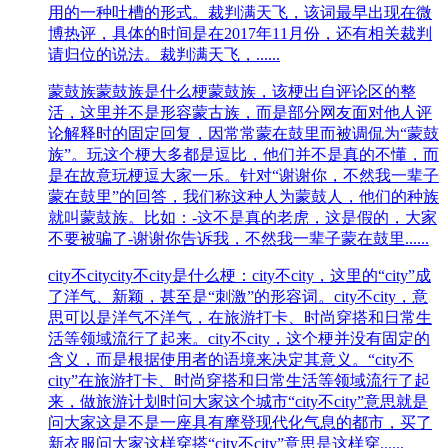
用的一种吐槽的形式。裁判满天飞，该词最早出现在微
博热评，具体的时间是在2017年11月份，还有相关裁判
请归位的说法。裁判满天飞，......
蒙鼓族
蒙鼓族​是什么梗蒙鼓族，该梗出自评论区的整
活，这里并不是形容蒙古族，而是部分网友面对他人评
论解释时的固定回复，因常常蒙在鼓里而被调侃为“蒙鼓
族”。玩这个梗大多都是逗比，他们并不是真的不懂，而
是在故意玩梗逗大家一乐。针对“谢谢你，不然我一辈子
蒙在鼓里”的回答，我们称这种人为蒙鼓人，他们的种族
就叫蒙鼓族。比如：-这不是真的老虎，这是假的，大家
不要被骗了-谢谢你告诉我，不然我一辈子蒙在鼓里......
city不city
city不city是什么梗：city不city，这里的“city”成
了洋气、新颖，甚至是“刺激”的形容词。city不city，意
思可以是洋气不洋气，在旅游打卡、时尚穿搭和日常生
活等领域流行了起来。city不city，这个梗并没有固定的
含义，而是根据使用者的语境来决定其意义。“city不
city”在旅游打卡、时尚穿搭和日常生活等领域流行了起
来，做旅游计划时问大家这个城市“city不city”意思就是
问大家这是不是一座具有摩登现代化气息的都市，买了
新衣服问大家这样穿搭“city不city”意思是这样穿......