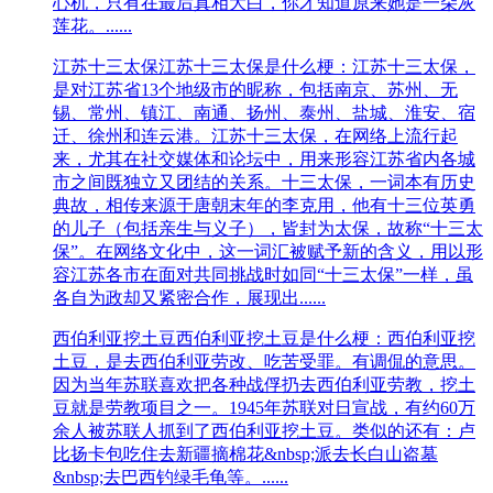
心机，只有在最后真相大白，你才知道原来她是一朵灰
莲花。......
江苏十三太保
江苏十三太保是什么梗：江苏十三太保，
是对江苏省13个地级市的昵称‌，包括南京、苏州、无
锡、常州、镇江、南通、扬州、泰州、盐城、淮安、宿
迁、徐州和连云港。江苏十三太保，在网络上流行起
来，尤其在社交媒体和论坛中，用来形容江苏省内各城
市之间既独立又团结的关系。十三太保，一词本有历史
典故，相传来源于唐朝末年的李克用，他有十三位英勇
的儿子（包括亲生与义子），皆封为太保，故称“十三太
保”。在网络文化中，这一词汇被赋予新的含义，用以形
容江苏各市在面对共同挑战时如同“十三太保”一样，虽
各自为政却又紧密合作，展现出......
西伯利亚挖土豆
西伯利亚挖土豆是什么梗：西伯利亚挖
土豆，是去西伯利亚劳改、吃苦受罪。有调侃的意思。
因为当年苏联喜欢把各种战俘扔去西伯利亚劳教，挖土
豆就是劳教项目之一。1945年苏联对日宣战，有约60万
余人被苏联人抓到了西伯利亚挖土豆。类似的还有：卢
比扬卡包吃住去新疆摘棉花&nbsp;派去长白山盗墓
&nbsp;去巴西钓绿毛龟等。......