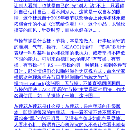
让别人看到，也就是自己的“光”别人“沾”不上。只看得
到自己估计自己，看不到别人。这就是一双自私的眼
睛。这个梗源自于2019年春节联欢晚会上孙涛和林永健
搭档合作的小品《演戏给你看》中。这个小品，以轻松
搞笑的画风，针砭时弊，而林永健在这......
节操
节操是什么梗：节操，本是指做人、行事应坚守的
的准则、气节、操行。而在ACG用语中，“节操”多用于
表现一种对某种目的和欲望的抵抗力、或者坚持不降低
下限的能力。可能来自德国boy的咆哮“有节操，有节
操，有节操~”？ P.S.-----节操的另一种解释：每到各种节
日时，部分情侣们会以啪啪啪作为庆祝方式，命名学家
根据这种现象把在节日里啪啪啪行为称之为“节
操”(festival fuck)这张图，无节操，不能直视啊啊啊啊。
节操的用法：ACG用语的“节操”主要是两种用法：作为
名词使用，如：节操掉了一地。这张图......
灰莲花
灰莲花是什么梗：灰莲花，是白莲花的升级版
本，即隐藏很深的白莲花。咋一看不清不楚不黑不白，
看起来“黑心”的不明显，又没有白莲花如此白晃晃地让
人看出心机，所谓真正心机深沉的人不会让你看出她有