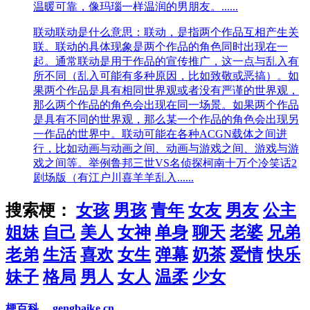
温暖可靠，像玛瑙一样温润的男朋友。......
联动
联动是什么意思：联动，是指两个作品互相产生关
联。联动的具体现象是两个作品的角色同时出现在一
起。通常联动是用于作品的宣传推广，这一点与乱入有
所不同（乱入可能有多种原因，比如致敬或恶搞）。如
果两个作品是具有相同世界观或者没有严谨的世界观，
那么两个作品的角色会出现在同一场景。如果两个作品
是具有不同的世界观，那么某一个作品的角色会出现另
一作品的世界中。联动可能在各种ACGN载体之间进
行，比如动画与动画之间、动画与游戏之间、游戏与游
戏之间等。举例鲁邦三世VS名侦探柯南十万个冷笑话2
剧场版（有江户川喜羊羊乱入......
搜索梗：
女孩
男孩
青年
女友
男友
公主
姐妹
自己
美人
女神
单身
聊天
老婆
兄弟
老弟
生活
喜欢
女生
弹幕
奶茶
爱情
快乐
妹子
格局
男人
女人
温柔
少女
梗百科
gengbaike.cn