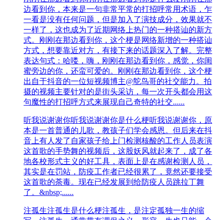
边看到你，本来是一句非常平常的打招呼常用术语，乍
一看是没有任何问题，但是加入了演技成分，效果就不
一样了，这也成为了近期网络上热门的一种搭讪的新方
式。刚刚在那边看到你，这个梗是网络新增的一种搭讪
方式，想要靠近对方，有接下来的话题深入了解。完整
表达句式：哈喽，嗨，刚刚在那边看到你，感觉，你闺
蜜旁边的你，还蛮可爱的。刚刚在那边看到你，这个梗
出自于抖音的一位短视频博主@鸵鸟哥的社交能力。拍
摄的视频主要针对的是街头采访，每一次开头都会用这
句魔性的打招呼方式来展现自己奇特的社交......
听我说谢谢你
听我说谢谢你是什么梗听我说谢谢你，原
本是一首普通的儿歌，教孩子们学会感恩。但后来在抖
音上有人发了自家孩子给上门检测核酸的工作人员表演
这首歌的手势舞的视频后，这股妖风就起来了，成了各
地各校形式主义的好工具，表面上是在感谢检测人员，
其实是在罚站，防疫工作者已经很累了，竟然还要接受
这首歌的荼毒。现在已经发展到给防疫人员跳拉丁舞
了。&nbsp;......
注孤生
注孤生是什么梗注孤生，是注定孤独一生的缩