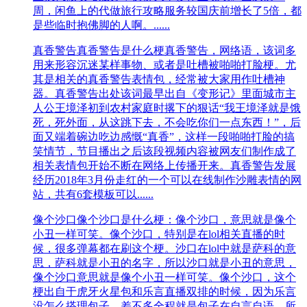
周，闲鱼上的代做旅行攻略服务较国庆前增长了5倍，都
是些临时抱佛脚的人啊。......
真香警告
真香警告是什么梗真香警告，网络语，该词多
用来形容沉迷某样事物、或者是吐槽被啪啪打脸梗。尤
其是相关的真香警告表情包，经常被大家用作吐槽神
器。真香警告出处该词最早出自《变形记》里面城市主
人公王境泽初到农村家庭时撂下的狠话“我王境泽就是饿
死，死外面，从这跳下去，不会吃你们一点东西！”，后
面又端着碗边吃边感慨“真香”，这样一段啪啪打脸的搞
笑情节，节目播出之后该段视频内容被网友们制作成了
相关表情包开始不断在网络上传播开来。真香警告发展
经历2018年3月份走红的一个可以在线制作沙雕表情的网
站，共有6套模板可以......
像个沙口
像个沙口是什么梗：像个沙口，意思就是像个
小丑一样可笑。像个沙口，特别是在lol相关直播的时
候，很多弹幕都在刷这个梗。沙口在lol中就是萨科的意
思，萨科就是小丑的名字，所以沙口就是小丑的意思，
像个沙口意思就是像个小丑一样可笑。像个沙口，这个
梗出自于虎牙火星包和乐言直播双排的时候，因为乐言
没怎么搭理包子，差不多全程就是包子在自言自语，所