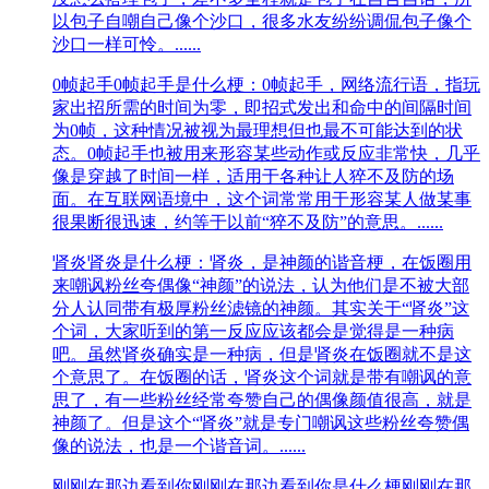
以包子自嘲自己像个沙口，很多水友纷纷调侃包子像个
沙口一样可怜。......
0帧起手
0帧起手是什么梗：0帧起手，网络流行语，指玩
家出招所需的时间为零，即招式发出和命中的间隔时间
为0帧，这种情况被视为最理想但也最不可能达到的状
态。0帧起手也被用来形容某些动作或反应非常快，几乎
像是穿越了时间一样，适用于各种让人猝不及防的场
面。在互联网语境中，这个词常常用于形容某人做某事
很果断很迅速，约等于以前“猝不及防”的意思。......
肾炎
肾炎是什么梗：肾炎，是神颜的谐音梗，在饭圈用
来嘲讽粉丝夸偶像“神颜”的说法，认为他们是不被大部
分人认同带有极厚粉丝滤镜的神颜。其实关于“肾炎”这
个词，大家听到的第一反应应该都会是觉得是一种病
吧。虽然肾炎确实是一种病，但是肾炎在饭圈就不是这
个意思了。在饭圈的话，肾炎这个词就是带有嘲讽的意
思了，有一些粉丝经常夸赞自己的偶像颜值很高，就是
神颜了。但是这个“肾炎”就是专门嘲讽这些粉丝夸赞偶
像的说法，也是一个谐音词。......
刚刚在那边看到你
刚刚在那边看到你是什么梗刚刚在那