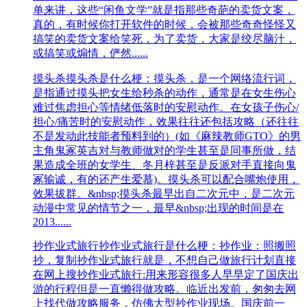
单来讲，这些“闲鱼文学”就是指那些奇葩的卖货文案，
真的，有时候你打开软件的时候，会被那些奇奇怪怪又
搞笑的卖货文案给笑死，为了卖货，大家是绞尽脑汁，
或搞笑或煽情，俨然......
摸头杀
摸头杀是什么梗：摸头杀，是一个网络流行词，
是指通过摸头把女生给秒杀的动作，通常是在女生伤心
难过焦虑担心等情绪低落时的安慰动作。在女孩子伤心/
担心/痛苦时的安慰动作，效果往往还包括攻略（还往往
不是发动此技能者预料到的）(如《麻辣教师GTO》的男
主角鬼冢英吉对与教师做对的学生甚至是同事所做，结
果造成全班的女学生、冬月梓甚至是反派对手直接向鬼
冢输诚，有的还产生爱慕)。摸头杀可以配合嘴炮使用，
效果拔群。&nbsp;摸头杀最早出自二次元中，是二次元
动漫中常见的情节之一，最早&nbsp;出现的时间是在
2013......
抄作业式旅行
抄作业式旅行是什么梗：抄作业：照搬照
抄，复制抄作业式旅行就是，不想自己做旅行计划直接
在网上搜抄作业式旅行:用来形容很多人早早定了国庆出
游的行程但是一直懒得做攻略。临近出发前，匆匆去网
上找代做攻略服务，仿佛大型抄作业现场。国庆前一