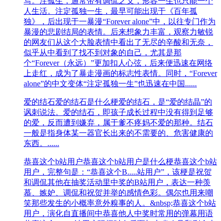
写。注孤生，通常带有调侃之义，形容一生也只能一个
人生活。注定孤独一生，最早可能出现于《百年孤
独》，后出现于一暴漫“Forever alone”中，以往专门作为
暴漫的悲剧结局的表情。后来想象力丰富，观察力敏锐
的网友们从这个大脸表情中看出了无尽的辛酸和无奈，
似乎从中看到了找不到对象的自己，尤其是那
个“Forever（永远）”更加扣人心弦，后来便迅速在网络
上走红，成为了暴走漫画的标志性表情。同时，“Forever
alone”的中文变体“注定孤独一生”也迅速在中国......
爱的结石
爱的结石是什么梗爱的结石，是“爱的结晶”的
讽刺说法。爱的结石，即孩子成长过程中没有得到足够
的爱，反而遭到嫌弃，属于爹不疼妈不爱的那种。结石
一般是指身体某一器官长出来的不需要的、危害健康的
东西。......
恭喜这个b站用户
恭喜这个b站用户是什么梗恭喜这个b站
用户，完整句是：“恭喜这个B.....站用户”，该梗是祝贺
和调侃其他在抽奖活动里中奖的B站用户，表达一种羡
慕、嫉妒、调侃和祝贺并举的感情色彩。偶尔也用来嘲
笑那些发生的小概率意外糗事的人。&nbsp;恭喜这个b站
用户，演化自直播间中恭喜他人中奖时常用的弹幕用语