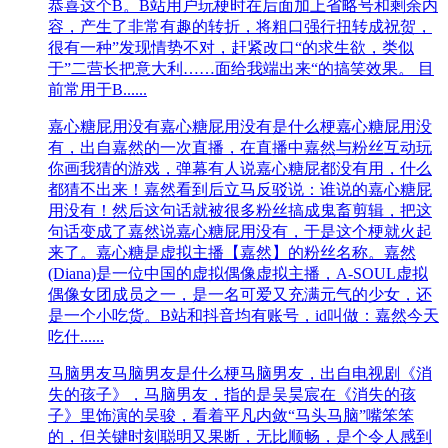
恭喜这个B。B站用户玩梗时在后面加上省略号和剩余内
容，产生了非常有趣的转折，将粗口强行扭转成祝贺，
很有一种”发现情势不对，赶紧改口“的求生欲，类似
于”二营长把意大利……面给我端出来“的搞笑效果。 目
前常用于B......
嘉心糖屁用没有
嘉心糖屁用没有是什么梗嘉心糖屁用没
有，出自嘉然的一次直播，在直播中嘉然与粉丝互动玩
你画我猜的游戏，弹幕有人说嘉心糖屁都没有用，什么
都猜不出来！嘉然看到后立马反驳说：谁说的嘉心糖屁
用没有！然后这句话就被很多粉丝搞成鬼畜剪辑，把这
句话变成了嘉然说嘉心糖屁用没有，于是这个梗就火起
来了。嘉心糖是虚拟主播【嘉然】的粉丝名称。嘉然
(Diana)是一位中国的虚拟偶像虚拟主播，A-SOUL虚拟
偶像女团成员之一，‌‌‌‌‌‌‌‌‌是一名可爱又充满元气的少女，还
是一个小吃货。B站和抖音均有账号，id叫做：嘉然今天
吃什......
马脑男友
马脑男友是什么梗马脑男友，出自电视剧《消
失的孩子》，马脑男友，指的是吴昊宸在《消失的孩
子》里饰演的吴骏，看着平凡内敛“马头马脑”嘴笨笨
的，但关键时刻聪明又果断，无比顺畅，是个令人感到