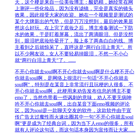
天，这个梗是来自一位美妆博主：酸奶精，她经常在网
上测评一些化妆品，因为没有滤镜，完全是真实的镜头
效果，因此很受大家的欢迎。她在一个视频里是测试的
某个大牌新出的气垫，但是万万没想到，最后的效果居
然这么好玩。在上完了底妆之后，博主准备测试一下防
水的效果，于是盯着屏幕，流出了两滴眼泪。但是没想
到，眼泪把底妆给晕开了，脸上多了两条白白的线。博
主看到之后就惊呆了，直呼这是“两行白泪上青天”。所
以不少网友说，女人不要轻易掉眼泪，不然一不小心
就“两行白泪上青天”了。......
不开心你就去soul啊
不开心你就去soul啊是什么梗不开心
你就去soul啊，是网络上很流行一句话“不开心你就去
soul啊”，特别是在某音上非常流行且玩梗的人很多。不
开心你就去soul啊，此梗用来劝告发布信息的博主不要
emo了，当然也带着一些讽刺的意味，劝人不要无病呻
吟不开心你就去soul啊，出自某音下面emo视频的评论
区，因为soul是一款聊天交友的软件，这款软件由于宣
传广告太过魔性而火速出圈其中一句“不开心你就去soul
啊”更是成为了经典台词，因为当下人emo的很多，所有
就有人评论这句话，而这句话本身因为宣传而让大家......