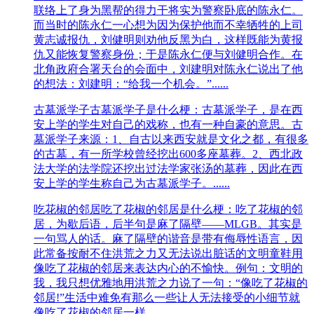
联络上了身为黑帮的得力干将实为警察卧底的陈永仁。
而当时的陈永仁一心想为因为保护他而不幸牺牲的上司
黄志诚报仇，刘健明则劝他反黑为白，这样既能为黄报
仇又能恢复警察身份；于是陈永仁便与刘健明合作。在
北角政府合署天台的会面中，刘建明对陈永仁说出了他
的想法：刘建明：“给我一个机会。”......
古墓派学子
古墓派学子是什么梗：古墓派学子，是在西
安上学的学生对自己的戏称，也有一种自豪的意思。古
墓派学子来源：1、自古以来西安就是文化之都，有很多
的古墓，有一所学校曾经挖出600多座墓葬。2、西北政
法大学的法学院还挖出过法学家张汤的墓葬，因此在西
安上学的学生称自己为古墓派学子。......
吃花椒的邻居
吃了花椒的邻居是什么梗：吃了花椒的邻
居，为歇后语，后半句是麻了隔壁——MLGB。其实是
一句骂人的话。麻了隔壁的谐音是带有侮辱性语言，因
此常备按耐不住洪荒之力又无法说出脏话的文明童鞋用
像吃了花椒的邻居来表达内心的不愉快。例句：文明的
我，我只想优雅地用洪荒之力说了一句：“像吃了花椒的
邻居!”生活中难免有那么一些让人无法接受的小细节就
像吃了花椒的邻居一样。......