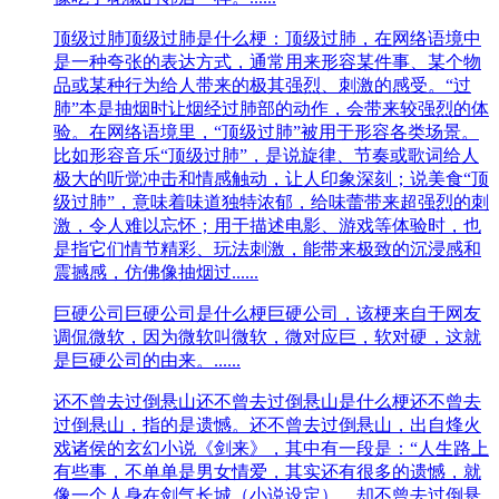
顶级过肺
顶级过肺是什么梗：顶级过肺，在网络语境中
是一种夸张的表达方式，通常用来形容某件事、某个物
品或某种行为给人带来的极其强烈、刺激的感受。“过
肺”本是抽烟时让烟经过肺部的动作，会带来较强烈的体
验。在网络语境里，“顶级过肺”被用于形容各类场景。
比如形容音乐“顶级过肺”，是说旋律、节奏或歌词给人
极大的听觉冲击和情感触动，让人印象深刻；说美食“顶
级过肺”，意味着味道独特浓郁，给味蕾带来超强烈的刺
激，令人难以忘怀；用于描述电影、游戏等体验时，也
是指它们情节精彩、玩法刺激，能带来极致的沉浸感和
震撼感，仿佛像抽烟过......
巨硬公司
巨硬公司是什么梗巨硬公司，该梗来自于网友
调侃微软，因为微软叫微软，微对应巨，软对硬，这就
是巨硬公司的由来。......
还不曾去过倒悬山
还不曾去过倒悬山是什么梗还不曾去
过倒悬山，指的是遗憾。‌‌‌‌‌‌‌‌还不曾去过倒悬山，出自烽火
戏诸侯的玄幻小说《剑来》，其中有一段是：“人生路上
有些事，不单单是男女情爱，其实还有很多的遗憾，就
像一个人身在剑气长城（小说设定），却不曾去过倒悬