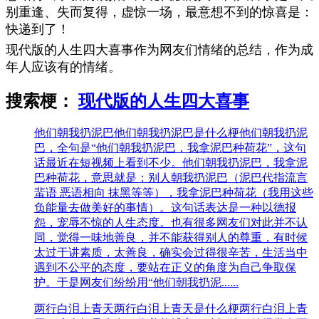
别重逢、失而复得，虚惊一场，最意想不到的惊喜是：
快递到了！
现代版的人生四大喜事作为网友们情绪的总结，作为成
年人应该有的情绪。
搜索梗：
现代版的人生四大喜事
他们朝我扔泥巴
他们朝我扔泥巴是什么梗他们朝我扔泥
巴，全句是“他们朝我扔泥巴，我拿泥巴种荷花”，这句
话最近在短视频上看到不少。他们朝我扔泥巴，我拿泥
巴种荷花，意思就是：别人朝我扔泥巴（泥巴代指流言
蜚语 恶语相向 抹黑等等），我拿泥巴种荷花（我用这些
负能量去做美好的事情）。这句话表达是一种以德报
怨，宠辱不惊的人生态度。也有很多网友们对此并不认
同，觉得一味地善良，并不能获得别人的尊重，有时候
太过于讲素质，太善良，确实会过得很辛苦，生活当中
遇到不公平的态度，要站在正义的角度为自己争取保
护。于是网友们纷纷用“他们朝我扔泥......
两行白泪上青天
两行白泪上青天是什么梗两行白泪上青