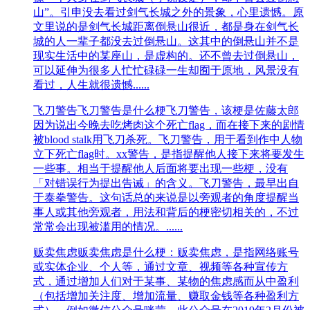
山”。引申没去看过剑气长城之外的景象，心里遗憾。原
文里说的是剑气长城距离倒悬山很近，都是身在剑气长
城的人一辈子都没去过倒悬山。这其中的倒悬山并不是
现实生活中的某座山，是虚构的。还不曾去过倒悬山，
可以延伸为很多人忙忙碌碌一生却囿于原地，风景没有
看过，人生就很遗憾......
飞刀警告
飞刀警告是什么梗飞刀警告，该梗是佐藤太郎
因为说出今晚去吃烤肉这个死亡flag，而在接下来的剧情
被blood stalk用飞刀杀死。飞刀警告，用于看到作中人物
立下死亡flag时。xx警告，是指提醒他人接下来将要发生
一些事。相当于提醒他人后面将要出现一些梗，没有
「对错误行为提出告诫」的含义。飞刀警告，最早出自
于泰拳警告。这句话总的来说是以旁观者的角度提醒当
事人或其他旁观者，用法和背后的梗密切相关的，不过
常常会出现被滥用的情况。......
贩卖焦虑
贩卖焦虑是什么梗：贩卖焦虑，是指网络账号
或实体企业、个人等，通过文章、视频等各种宣传方
式，通过增加人们对于某事、某物的焦虑感而从中盈利
（包括增加关注度、增加流量、赚取金钱等各种盈利方