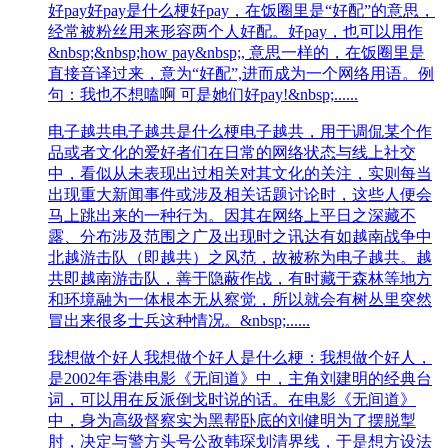
好pay
好pay是什么梗好pay，在饭圈里是“好配”的意思，
经常被粉丝用来形容两个人好配。好pay，也可以用作
&nbsp;&nbsp;how pay&nbsp;, 意思一样的，在饭圈里是
直接音译过来，意为“好配”,进而成为一个网络用语。例
句：我也不想嗑啊 可是她们好pay!&nbsp;......
电子越共
电子越共是什么梗电子越共，用‌‌‌‌‌‌‌‌‌‌‌于调侃某个作
品或者文化的爱好者们在日常的网络状态与线上社交
中，看似从未表现出过相关对其文化的关注，实则每当
出现重大新闻事件或涉及相关话题讨论时，这些人便会
马上跳出来的一种行为。因其在网络上平日之深藏不
露、分布涉及范围之广及出现时之讯达有如越南战争中
北越游击队（即越共）之风范，故被称为电子越共。越
共即越南游击队，善于隐蔽作战，有时藏于森林等地方
和环境融为一体根本无从察觉，所以就会有树丛里突然
冒出来很多士兵这种情况。&nbsp;......
我想做个好人
我想做个好人是什么梗：我想做个好人，
是2002年香港电影《无间道》中，主角刘建明的经典台
词，可以用在反派倒戈时说的话。在电影《无间道》
中，身为高级督察实为黑帮卧底的刘健明为了摆脱掣
肘，决定与警方头号公敌韩琛划清界线，于是想方设法