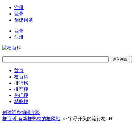
注册
登录
创建词条
登录
注册
首页
梗百科
排行榜
推荐梗
热门梗
精彩梗
创建词条
编辑实验
梗百科-有新梗热梗的梗网站
>> 字母开头的流行梗--H