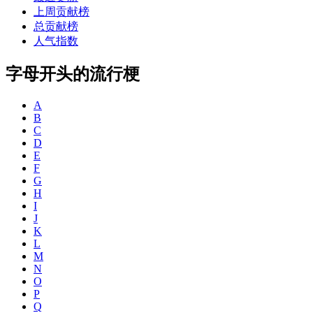
上周贡献榜
总贡献榜
人气指数
字母开头的流行梗
A
B
C
D
E
F
G
H
I
J
K
L
M
N
O
P
Q