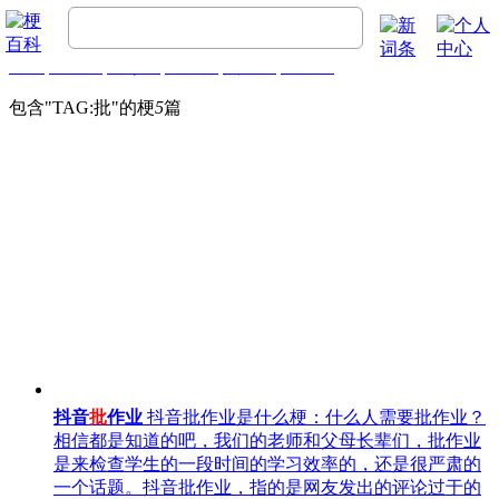
首页
梗百科
精彩梗
推荐梗
热门梗
排行榜
包含"
TAG:批
"的梗
5
篇
抖音
批
作业
抖音批作业是什么梗：什么人需要批作业？
相信都是知道的吧，我们的老师和父母长辈们，批作业
是来检查学生的一段时间的学习效率的，还是很严肃的
一个话题。抖音批作业，指的是网友发出的评论过于的