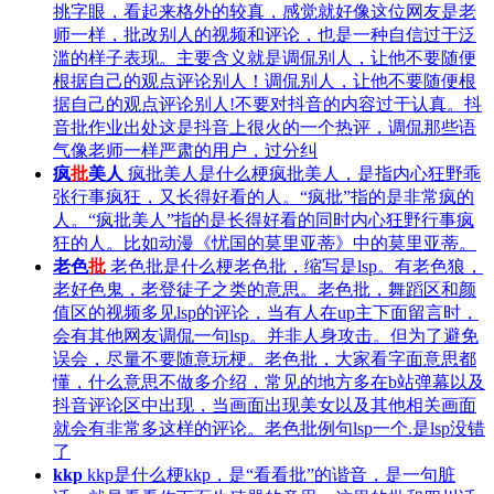
挑字眼，看起来格外的较真，感觉就好像这位网友是老
师一样，批改别人的视频和评论，也是一种自信过于泛
滥的样子表现。主要含义就是调侃别人，让他不要随便
根据自己的观点评论别人！调侃别人，让他不要随便根
据自己的观点评论别人!不要对抖音的内容过于认真。抖
音批作业出处这是抖音上很火的一个热评，调侃那些语
气像老师一样严肃的用户，过分纠
疯
批
美人
疯批美人是什么梗疯批美人，是指内心狂野乖
张行事疯狂，又长得好看的人。“疯批”指的是非常疯的
人。“疯批美人”指的是长得好看的同时内心狂野行事疯
狂的人。比如动漫《忧国的莫里亚蒂》中的莫里亚蒂。
老色
批
老色批是什么梗老色批，缩写是lsp。有老色狼，
老好色鬼，老登徒子之类的意思。老色批，舞蹈区和颜
值区的视频多见lsp的评论，当有人在up主下面留言时，
会有其他网友调侃一句lsp。并非人身攻击。但为了避免
误会，尽量不要随意玩梗。老色批，大家看字面意思都
懂，什么意思不做多介绍，常见的地方多在b站弹幕以及
抖音评论区中出现，当画面出现美女以及其他相关画面
就会有非常多这样的评论。老色批例句lsp一个.是lsp没错
了
kkp
kkp是什么梗kkp，是“看看批”的谐音，是一句脏