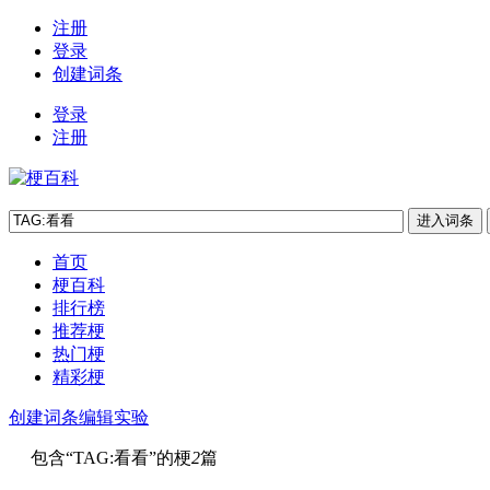
注册
登录
创建词条
登录
注册
首页
梗百科
排行榜
推荐梗
热门梗
精彩梗
创建词条
编辑实验
包含“
TAG:看看
”的梗
2
篇