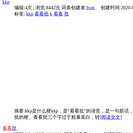
kkp
编辑:4次 | 浏览:8442次
词条创建者:
Ivan
创建时间:2020-08-
标签:
kkp
看看批
k
看看
批
摘要:
kkp是什么梗kkp，是“看看批”的谐音，是一句
批的梗。看看批三个字过于粗暴直白，转
[阅读全文]
看看
批