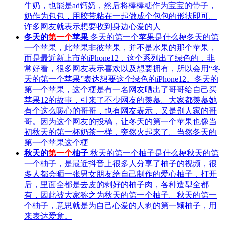
牛奶，也能是ad钙奶，然后将棒棒糖作为宝宝的带子，
奶作为包包，用胶带粘在一起做成个包包的形状即可。
许多网友就表示想要收到身边心爱的人
冬天的
第一个
苹果
冬天的第一个苹果是什么梗冬天的第
一个苹果，此苹果非彼苹果，并不是水果的那个苹果，
而是最近新上市的iPhone12，这个系列出了绿色的，非
常好看，很多网友表示喜欢以及想要拥有，所以会用“冬
天的第一个苹果”表达想要这个绿色的iPhone12。冬天的
第一个苹果，这个梗是有一名网友晒出了哥哥给自己买
苹果12的故事，引来了不少网友的羡慕。大家都羡慕她
有个这么暖心的哥哥，也有网友表示，又是别人家的哥
哥。因为这个网友的投稿，让冬天的第一个苹果也像当
初秋天的第一杯奶茶一样，突然火起来了。当然冬天的
第一个苹果这个梗
秋天的
第一个
柚子
秋天的第一个柚子是什么梗秋天的第
一个柚子，是最近抖音上很多人分享了柚子的视频，很
多人都会晒一张男女朋友给自己制作的爱心柚子，打开
后，里面全都是去皮的剥好的柚子肉，各种造型全都
有，因此被大家称之为秋天的第一个柚子。秋天的第一
个柚子，意思就是为自己心爱的人剥的第一颗柚子，用
来表达爱意。