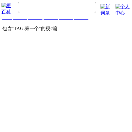
首页
梗百科
精彩梗
推荐梗
热门梗
排行榜
包含"
TAG:第一个
"的梗
4
篇