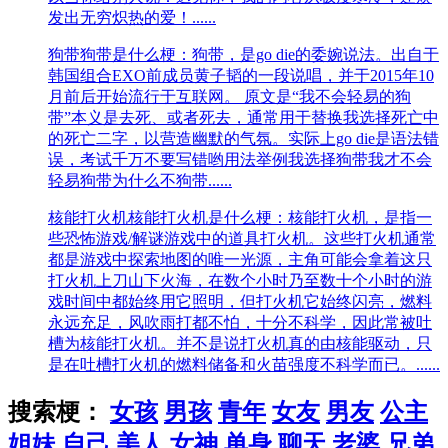
发出无穷炽热的爱！......
狗带
狗带是什么梗：狗带，是go die的委婉说法。出自于
韩国组合EXO前成员黄子韬的一段说唱，并于2015年10
月前后开始流行于互联网。 原文是“我不会轻易的狗
带”本义是去死、或者死去，通常用于替换我选择死亡中
的死亡二字，以营造幽默的气氛。实际上go die是语法错
误，考试千万不要写错哟用法举例我选择狗带我才不会
轻易狗带为什么不狗带......
核能打火机
核能打火机是什么梗：核能打火机，是指一
些恐怖游戏/解谜游戏中的道具打火机。这些打火机通常
都是游戏中探索地图的唯一光源，主角可能会拿着这只
打火机上刀山下火海，在数个小时乃至数十个小时的游
戏时间中都始终用它照明，但打火机它始终闪亮，燃料
永远充足，风吹雨打都不怕，十分不科学，因此常被吐
槽为核能打火机。并不是说打火机真的由核能驱动，只
是在吐槽打火机的燃料储备和火苗强度不科学而已。......
搜索梗：
女孩
男孩
青年
女友
男友
公主
姐妹
自己
美人
女神
单身
聊天
老婆
兄弟