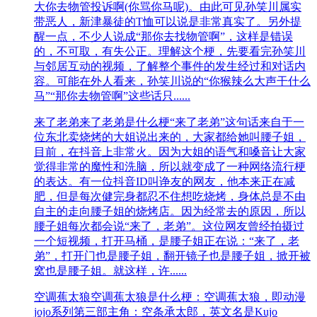
大你去物管投诉啊(你骂你马呢)。由此可见孙笑川属实
带恶人，新津暴徒的T恤可以说是非常真实了。另外提
醒一点，不少人说成“那你去找物管啊”，这样是错误
的，不可取，有失公正。理解这个梗，先要看完孙笑川
与邻居互动的视频，了解整个事件的发生经过和对话内
容。可能在外人看来，孙笑川说的“你猴辣么大声干什么
马”“那你去物管啊”这些话只......
来了老弟
来了老弟是什么梗“来了老弟”这句话来自于一
位东北卖烧烤的大姐说出来的，大家都给她叫腰子姐，
目前，在抖音上非常火。因为大姐的语气和嗓音让大家
觉得非常的魔性和洗脑，所以就变成了一种网络流行梗
的表达。有一位抖音ID叫诤友的网友，他本来正在减
肥，但是每次健完身都忍不住想吃烧烤，身体总是不由
自主的走向腰子姐的烧烤店。因为经常去的原因，所以
腰子姐每次都会说“来了，老弟”。这位网友曾经拍摄过
一个短视频，打开马桶，是腰子姐正在说：“来了，老
弟”，打开门也是腰子姐，翻开镜子也是腰子姐，掀开被
窝也是腰子姐。就这样，许......
空调蕉太狼
空调蕉太狼是什么梗：空调蕉太狼，即动漫
jojo系列第三部主角：空条承太郎，英文名是Kujo