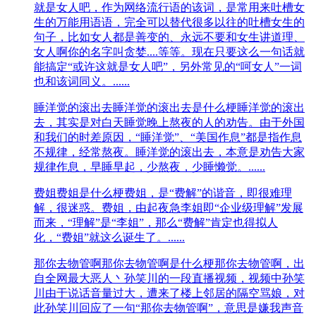
就是女人吧，作为网络流行语的该词，是常用来吐槽女
生的万能用语语，完全可以替代很多以往的吐槽女生的
句子，比如女人都是善变的、永远不要和女生讲道理、
女人啊你的名字叫贪婪....等等。现在只要这么一句话就
能搞定“或许这就是女人吧”，另外常见的“呵女人”一词
也和该词同义。......
睡洋觉的滚出去
睡洋觉的滚出去是什么梗睡洋觉的滚出
去，其‌‌‌‌‌‌‌‌‌实是对白天睡觉晚上熬夜的人的劝告。由于外国
和我们的时差原因，“睡洋觉”、“美国作息”都是指作息
不规律，经常熬夜。睡洋觉的滚出去，本意是劝告大家
规律作息，早睡早起，少熬夜，少睡懒觉。......
费姐
费姐是什么梗费姐，是“费解”的谐音，即很难理
解，很迷惑。费姐，由起夜急李姐即“企业级理解”发展
而来，“理解”是“李姐”，那么“费解”肯定也得拟人
化，“费姐”就这么诞生了。......
那你去物管啊
那你去物管啊是什么梗那你去物管啊，出
自全网最大恶人丶孙笑川的一段直播视频，视频中孙笑
川由于说话音量过大，遭来了楼上邻居的隔空骂娘，对
此孙笑川回应了一句“那你去物管啊”，意思是嫌我声音