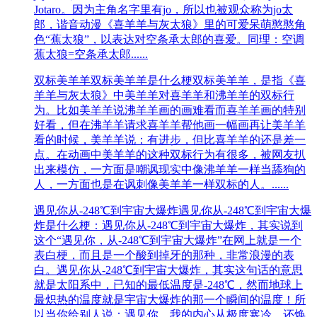
Jotaro。因为主角名字里有jo，所以也被观众称为jo太
郎，谐音动漫《喜羊羊与灰太狼》里的可爱呆萌憨憨角
色“蕉太狼”，以表达对空条承太郎的喜爱。同理：空调
蕉太狼=空条承太郎......
双标美羊羊
双标美羊羊是什么梗双标美羊羊，是指‌‌‌‌‌‌‌‌‌‌‌‌‌‌《喜
羊羊与灰太狼》中美羊羊对喜羊羊和沸羊羊的双标行
为。比如美羊羊说沸羊羊画的画难看而喜羊羊画的特别
好看，但在沸羊羊请求喜羊羊帮他画一幅画再让美羊羊
看的时候，美羊羊说：有进步，但比喜羊羊的还是差一
点。在动画中美羊羊的这种双标行为有很多，被网友扒
出来模仿，一方面是嘲讽现实中像沸羊羊一样当舔狗的
人，一方面也是在讽刺像美羊羊一样双标的人。......
遇见你从-248℃到宇宙大爆炸
遇见你从-248℃到宇宙大爆
炸是什么梗：遇见你从-248℃到宇宙大爆炸，其实说到
这个“遇见你，从-248℃到宇宙大爆炸”在网上就是一个
表白梗，而且是一个酸到掉牙的那种，非常浪漫的表
白。遇见你从-248℃到宇宙大爆炸，其实这句话的意思
就是太阳系中，已知的最低温度是-248℃，然而地球上
最炽热的温度就是宇宙大爆炸的那一个瞬间的温度！所
以当你给别人说：遇见你，我的内心从极度寒冷，还焕