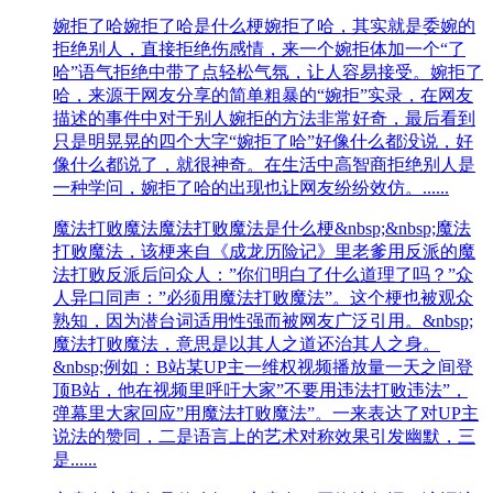
婉拒了哈
婉拒了哈是什么梗婉拒了哈，其实就是委婉的
拒绝别人，直接拒绝伤感情，来一个婉拒体加一个“了
哈”语气拒绝中带了点轻松气氛，让人容易接受。婉拒了
哈，来源于网友分享的简单粗暴的“婉拒”实录，在网友
描述的事件中对于别人婉拒的方法非常好奇，最后看到
只是明晃晃的四个大字“婉拒了哈”好像什么都没说，好
像什么都说了，就很神奇。在生活中高智商拒绝别人是
一种学问，婉拒了哈的出现也让网友纷纷效仿。......
魔法打败魔法
魔法打败魔法是什么梗&nbsp;&nbsp;魔法
打败魔法，该梗来自《成龙历险记》里老爹用反派的魔
法打败反派后问众人：”你们明白了什么道理了吗？”众
人异口同声：”必须用魔法打败魔法”。这个梗也被观众
熟知，因为潜台词适用性强而被网友广泛引用。&nbsp;
魔法打败魔法，意思是以其人之道还治其人之身。
&nbsp;例如：B站某UP主一维权视频播放量一天之间登
顶B站，他在视频里呼吁大家”不要用违法打败违法”，
弹幕里大家回应”用魔法打败魔法”。一来表达了对UP主
说法的赞同，二是语言上的艺术对称效果引发幽默，三
是......