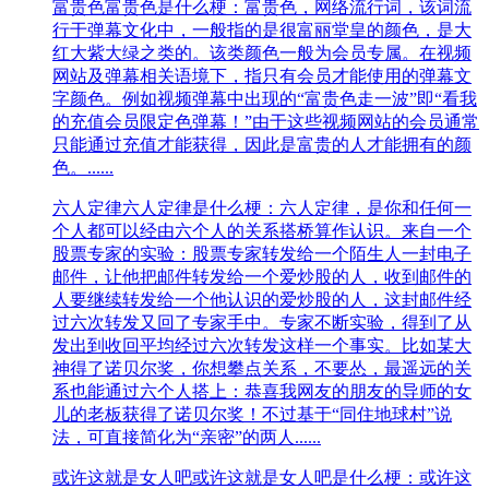
富贵色
富贵色是什么梗：富贵色，网络流行词，该词流
行于弹幕文化中，一般指的是很富丽堂皇的颜色，是大
红大紫大绿之类的。该类颜色一般为会员专属。在视频
网站及弹幕相关语境下，指只有会员才能使用的弹幕文
字颜色。例如视频弹幕中出现的“富贵色走一波”即“看我
的充值会员限定色弹幕！”由于这些视频网站的会员通常
只能通过充值才能获得，因此是富贵的人才能拥有的颜
色。......
六人定律
六人定律是什么梗：六人定律，是你和任何一
个人都可以经由六个人的关系搭桥算作认识。来自一个
股票专家的实验：股票专家转发给一个陌生人一封电子
邮件，让他把邮件转发给一个爱炒股的人，收到邮件的
人要继续转发给一个他认识的爱炒股的人，这封邮件经
过六次转发又回了专家手中。专家不断实验，得到了从
发出到收回平均经过六次转发这样一个事实。比如某大
神得了诺贝尔奖，你想攀点关系，不要怂，最遥远的关
系也能通过六个人搭上：恭喜我网友的朋友的导师的女
儿的老板获得了诺贝尔奖！不过基于“同住地球村”说
法，可直接简化为“亲密”的两人......
或许这就是女人吧
或许这就是女人吧是什么梗：或许这