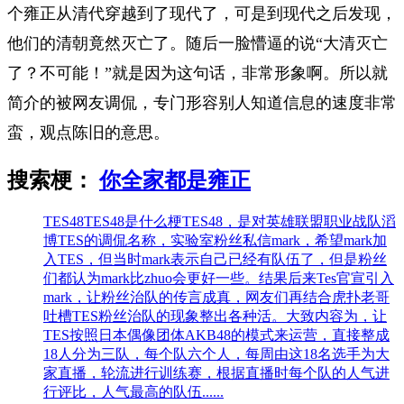
个雍正从清代穿越到了现代了，可是到现代之后发现，
他们的清朝竟然灭亡了。随后一脸懵逼的说“大清灭亡
了？不可能！”就是因为这句话，非常形象啊。所以就
简介的被网友调侃，专门形容别人知道信息的速度非常
蛮，观点陈旧的意思。
搜索梗：
你全家都是雍正
TES48
TES48是什么梗TES48，是对英雄联盟职业战队滔
博TES的调侃名称，实验室粉丝私信mark，希望mark加
入TES，但当时mark表示自己已经有队伍了，但是粉丝
们都认为mark比zhuo会更好一些。结果后来Tes官宣引入
mark，让粉丝治队的传言成真，网友们再结合虎扑老哥
吐槽TES粉丝治队的现象整出各种活。大致内容为，让
TES按照日本偶像团体AKB48的模式来运营，直接整成
18人分为三队，每个队六个人，每周由这18名选手为大
家直播，轮流进行训练赛，根据直播时每个队的人气进
行评比，人气最高的队伍......