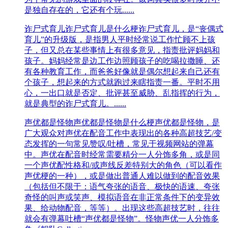
是独自存在的，它还有个玩......
诈尸式育儿
诈尸式育儿是什么梗诈尸式育儿，是“‌‌‌‌‌‌‌‌‌丧偶式
育儿”的升级版，是指男人平时经常说工作忙顾不上孩
子，但又总在某些事情上有很多意见，指责批评妈妈和
孩子。妈妈经常是边工作边照顾孩子的吃喝拉撒睡、还
有各种教育工作，而爸爸好像就是偶尔想起来自己还有
个孩子，想起来的方式就跑过来瞎指责一番。平时不用
心，一出口就是否定、批评甚至威胁、乱指挥的行为，
就是典型的诈尸式育儿。......
声优都是怪物
声优都是怪物是什么梗声优都是怪物，是
广大观众对声优在配音工作中表现出的各种高超技艺/变
态发挥的一句常见赞叹/吐槽，常见于视频网站的弹幕
中。声优在配音时经常需要精分一人分饰多角，或是同
一个声优配性格和/或声线反差特别大的角色（可以看作
声优梗的一种），或是做出普通人难以做到的配音效果
（包括但不限于：语气夸张的语音、极快的语速、夸张
奇怪的叫声或笑声、模拟语音在非正常条件下的变异效
果、给动物配音，等等）。出现这些高超技艺时，往往
就会有弹幕吐槽“声优都是怪物”。怪物声优一人分饰多