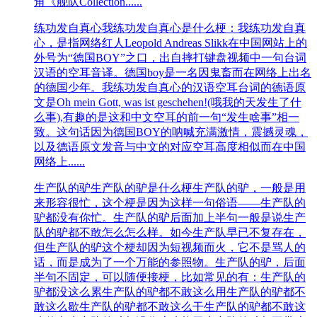
角《舰队Collection......
练功发自真心
我练功发自真心是什么梗：我练功发自真
心，是指网络红人Leopold Andreas Slikk在中国网站上的
外号为“德国BOY”之口，出自摔打键盘视频中一句台词
汉语的空耳音译。德国boy是一名因鬼畜而在网络上出名
的德国少年。我练功发自真心的汉语空耳台词的德语原
文是Oh mein Gott, was ist geschehen!(哦我的天发生了什
么事),有趣的是这和中文空耳的前一句“发生啥事”相一
致。这句话因为德国BOY的呐喊充满激情，震撼灵魂，
以及德语原文发音与中文的对应空耳高度相似而在中国
网络上......
生产队的驴
生产队的驴是什么梗生产队的驴，一般是用
来形容很忙，这个梗是因为这样一句俗语——生产队的
驴都没有你忙。生产队的驴后面加上半句一般是说生产
队的驴都不敢怎么怎么样。如今生产队早已不复存在，
但生产队的驴这个梗却因为短视频而火，它不是骂人的
话，而是成为了一个万能的参照物。生产队的驴，后面
半句不固定，可以随便接梗，比如常见的有：生产队的
驴都没这么累生产队的驴都不敢这么用生产队的驴都不
敢这么歇生产队的驴都不敢这么干生产队的驴都不敢这