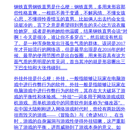
钢铁直男
钢铁直男是什么梗：钢铁直男，多用来形容那
些性格直爽，一根筋不善于变通，不解风情、不懂女孩
心思，不懂得怜香惜玉的直男。比如俩人出去约会女生
说挺冷的，言下之意是希望得到男生的关心比方说衣服
给她穿、或者是抱抱她给他温暖，结果钢铁直男会说“对
啊！今天是很冷，谁让你不多穿点”，然后就没有然后
了。是一种浑身散发出注孤生气质的群体。该词是2017
年才开始流行的网络语，但是最早出现是在2016年的时
候。最早的使用范围也是出自饭圈，用来形容具有这方
面气质的男明星的常见词，首当其冲的就是形容噘出三
下巴生怕和大张伟碰到......
外挂
外挂是什么梗：外挂，一般指能够让玩家在电脑游
戏中进行作弊行为的软件。外挂一般是指能够让玩家在
电脑游戏中进行作弊行为的软件，其存在大大破坏了游
戏的平衡性和体验感。“外挂”一词多用于网络游戏或联
机游戏。而单机游戏中的同类软件则多称为“修改器”。
在中国大陆刚刚进入网络游戏时代时，曾经有两款因外
挂而毁灭的游戏——《冒险岛》与《奇迹MU》。在当
时，游戏的自身漏洞与游戏性使得外挂猖獗，这严重影
响了游戏的平衡，进而威胁到了游戏本身的意义。如