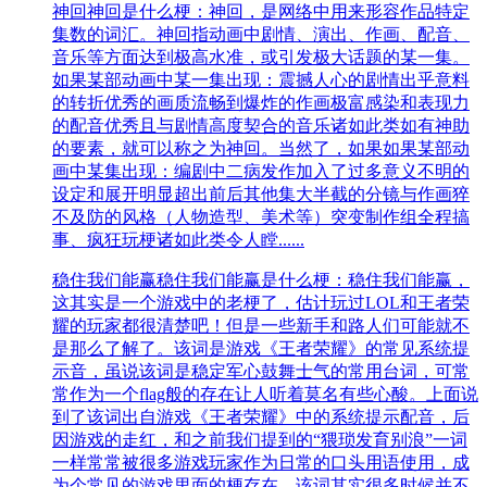
神回
神回是什么梗：神回，是网络中用来形容作品特定
集数的词汇。神回指动画中剧情、演出、作画、配音、
音乐等方面达到极高水准，或引发极大话题的某一集。
如果某部动画中某一集出现：震撼人心的剧情出乎意料
的转折优秀的画质流畅到爆炸的作画极富感染和表现力
的配音优秀且与剧情高度契合的音乐诸如此类如有神助
的要素，就可以称之为神回。当然了，如果如果某部动
画中某集出现：编剧中二病发作加入了过多意义不明的
设定和展开明显超出前后其他集大半截的分镜与作画猝
不及防的风格（人物造型、美术等）突变制作组全程搞
事、疯狂玩梗诸如此类令人瞠......
稳住我们能赢
稳住我们能赢是什么梗：稳住我们能赢，
这其实是一个游戏中的老梗了，估计玩过LOL和王者荣
耀的玩家都很清楚吧！但是一些新手和路人们可能就不
是那么了解了。该词是游戏《王者荣耀》的常见系统提
示音，虽说该词是稳定军心鼓舞士气的常用台词，可常
常作为一个flag般的存在让人听着莫名有些心酸。上面说
到了该词出自游戏《王者荣耀》中的系统提示配音，后
因游戏的走红，和之前我们提到的“猥琐发育别浪”一词
一样常常被很多游戏玩家作为日常的口头用语使用，成
为个常见的游戏里面的梗存在。该词其实很多时候并不