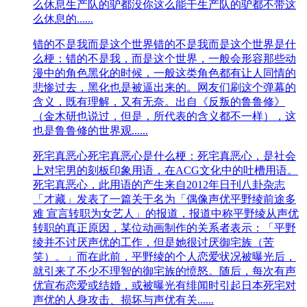
么休息生产队的驴都没你这么能干生产队的驴都不带这
么休息的......
错的不是我而是这个世界
错的不是我而是这个世界是什
么梗：错的不是我，而是这个世界，一般会形容那些动
漫中的角色黑化的时候，一般这类角色都有让人同情的
悲惨过去，黑化也是被逼出来的。网友们刷这个弹幕的
含义，既有理解，又有无奈。出自《反叛的鲁鲁修》
（金木研也说过，但是，所代表的含义都不一样），这
也是鲁鲁修的世界观......
死宅真恶心
死宅真恶心是什么梗：死宅真恶心，是社会
上对宅男的刻板印象用语，在ACG文化中的吐槽用语。
死宅真恶心，此用语的产生来自2012年日刊八卦杂志
「才藏」发表了一篇关于名为「偶像声优平野绫前途多
难 宣言转职为女艺人」的报道，报道中称平野绫从声优
转职的真正原因，某位动画制作的关系者表示：「平野
绫并不讨厌声优的工作，但是她很讨厌御宅族（苦
笑）。」而在此前，平野绫的个人恋爱状况被曝光后，
就引来了不少不理智的御宅族的愤怒。随后，每次有声
优宣布恋爱或结婚，或被曝光有绯闻时引起日本死宅对
声优的人身攻击、损坏与声优有关......