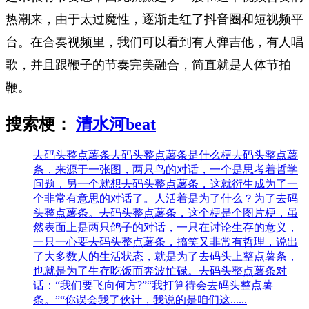
热潮来，由于太过魔性，逐渐走红了抖音圈和短视频平
台。在合奏视频里，我们可以看到有人弹吉他，有人唱
歌，并且跟鞭子的节奏完美融合，简直就是人体节拍
鞭。
搜索梗：
清水河beat
去码头整点薯条
去码头整点薯条是什么梗去码头整点薯
条，来源于一张图，两只鸟的对话，一个是思考着哲学
问题，另一个就想去码头整点薯条，这就衍生成为了一
个非常有意思的对话了。人活着是为了什么？为了去码
头整点薯条。去码头整点薯条，这个梗是个图片梗，虽
然表面上是两只鸽子的对话，一只在讨论生存的意义，
一只一心要去码头整点薯条，搞笑又非常有哲理，说出
了大多数人的生活状态，就是为了去码头上整点薯条，
也就是为了生存吃饭而奔波忙碌。去码头整点薯条对
话：“我们要飞向何方?”“我打算待会去码头整点薯
条。”“你误会我了伙计，我说的是咱们这......