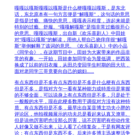
嘎嘎以嘎斯
嘎嘎以嘎斯是什么梗嘎嘎以嘎斯，是东北
话，东北原本有一句方言便是“解嘎斯”，这句话的意思
是指是过瘾、痛快的意思，嘎嘎表示程度，连起来就是
特别的过瘾、舒服。“嘎嘎解嘎斯”是指非常过瘾很开心
的意思。嘎嘎以嘎斯，出自新《欢乐喜剧人》中田娃
对“嘎嘎以嘎斯”的解读，用他人帮自己挠痒痒很“解嘎
斯”举例解释了该词的意思。《欢乐喜剧人》中的小品
《同学会》，在这期节目中，田娃为大家带来的作品非
常的有趣。一开始，田娃参加同学会为显低调，把西装
换成了以前的旧衣服，从田总变回学生时期的田大坑，
面对老同学三哥竟要向自己的媳妇......
有点东西但是不多
有点东西但是不多是什么梗有点东西
但是不多，是指对方乍一看有某种能力或特质但是掌握
的不够全面，可以说身上有点东西但是不多，只是处于
一般般的水平，现在此梗多数用于调侃对方没有这种特
质。有点东西但是不多，最早出自某音博主功夫小胖的
评论区，他拍视频展示的功夫总是看起来认真又潦草。
但是说他厉害吧也没那么厉害，说不厉害吧有些动作常
人好像又做不出来，让人看了心情复杂，于是有网友评
论：有点东西但是东西不多。后来许多博主迅速整活争