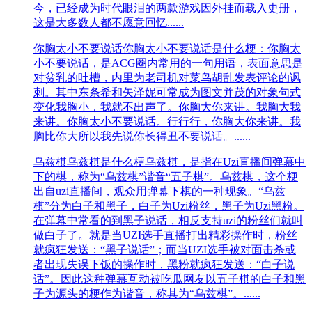
今，已经成为时代眼泪的两款游戏因外挂而载入史册，
这是大多数人都不愿意回忆......
你胸太小不要说话
你胸太小不要说话是什么梗：你胸太
小不要说话，是ACG圈内常用的一句用语，表面意思是
对贫乳的吐槽，内里为老司机对菜鸟胡乱发表评论的讽
刺。其中东条希和矢泽妮可常成为图文并茂的对象句式
变化我胸小，我就不出声了。你胸大你来讲。我胸大我
来讲。你胸太小不要说话。行行行，你胸大你来讲。我
胸比你大所以我先说你长得丑不要说话。......
乌兹棋
乌兹棋是什么梗乌兹棋，是指在Uzi直播间弹幕中
下的棋，称为“乌兹棋”谐音“五子棋”。乌兹棋，这个梗
出自uzi直播间，观众用弹幕下棋的一种现象。“乌兹
棋”分为白子和黑子，白子为Uzi粉丝，黑子为Uzi黑粉。
在弹幕中常看的到黑子说话，相反支持uzi的粉丝们就叫
做白子了。就是当UZI选手直播打出精彩操作时，粉丝
就疯狂发送：“黑子说话”；而当UZI选手被对面击杀或
者出现失误下饭的操作时，黑粉就疯狂发送：“白子说
话”。因此这种弹幕互动被吃瓜网友以五子棋的白子和黑
子为源头的梗作为谐音，称其为“乌兹棋”。......