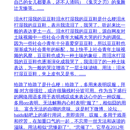
自己的女儿都要杀，还不人渣吗）《鬼灭之刃》的鬼舞
辻无惨等。......
泪水打湿我的豆豆鞋
泪水打湿我的豆豆鞋是什么梗泪水
打湿我的豆豆鞋，表示我流泪了，我哭了。听起来比一
般的表达更土一点。泪水打湿我的豆豆鞋，源自网友对
土味视频中一些社会小青年大喊再大哭的行为的调侃。
因为一些社会小青年十分喜爱穿豆豆鞋，所以豆豆鞋也
渐渐成为社会青年的标配，加上快手上社会青年土味视
频的风靡，豆豆鞋也成为一种土味的象征，而泪水打湿
我的豆豆鞋也逐渐演化成我哭了，我流泪了的一种土味
表达，为一般的哭泣增添了一层土味滤镜。用法：泪水
打湿豆豆鞋，夹上皮包又是爷。......
给跪了
给跪了是什么梗：给跪了，多用来表明叹服，拜
服;对方很强壮，或许很脑残时分皆可用。作为当下盛行
的网络用语多用于表明感叹或来表达心中的一种叹服。
多用orz表明。无法解释内心时表明“服了”，相似囧的用
法。 富含无法的自嘲的意味。这是时下微博、论坛、
baidu贴吧上的盛行用词，意即崇拜、叹服，多用于戏弄
和挖苦，在加重口气的一起，不忘带一丝无法和诙谐的
滋味。用法相似“悲惨剧了”、“悲催了”。它早在2012年