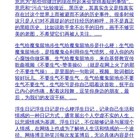
意思为“那些你做过的现在想起来会觉得羞耻的事情”。
意思和“污点”比较接近。黑历史，其真实含义是指真实
存在过这个世界上而被避而不谈的历史事件。很多时候
这只是人们对不愿提起的过往经历的称呼，并不是真正
的黑暗历史。比如说歌手拿不出手的旧作，画手不够完
美的老图，不希望它们再被人关注。......
生气给魔鬼留地步
生气给魔鬼留地步是什么梗：生气给
魔鬼留地步，是指魔鬼会利用你生气愤怒，侵入你的内
心腐蚀你做坏事。生气给魔鬼留地步，来自基督教宣传
歌曲视频《不要生气~赞美操6》（就是在网上火了的那
个不要生气操），是里面的一句歌词，视频、歌词都比
较好玩儿。不要生气不要生气，生气给魔鬼留地步不要
生气不要生气，生气吃亏是你自己唱着这首歌，抚平自
己内心的伤痛，配着这段舞，逗笑你身边的朋友，最
后，为我们的友谊干杯。......
浮生日记
浮生日记是什么梗​浮生日记，记录自己生活和
情感的一种日记方式，通常展出个人空虚不实的人生，
以悲观情感为基调。浮生日记，不仅能够记录与展现个
人情感，在网络上也成为了解他人生活和情感的一个途
径。网络博主孙笑川每次发某博后，无论具体内容是什