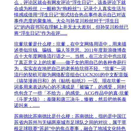
么，评论区就会有网友评论“浮生日记”，该条评论下就
会成为粉丝（一般称为“狗粉丝”）记录个人真实生活与
情感或借用“浮生日记”形式结合热点事件表示自己对该
事件态度的聚集地。大众与孙笑川粉丝对于“浮生日
记”的内容书写在理解上并无太大差别，但孙笑川粉丝已
将“浮生日记”作为在评......
坑爹
坑爹是什么梗：坑爹，在中文网络用语中，用来描
述类似坑钱、骗钱、骗人等意思。2011年度新浪微博盘
点十大年度网络流行语之一。当然，在三次元中也出现
了真正意义上的坑爹——做子女的用自己的各种奇葩行
为，实实在在地把自己的老爸给坑得不轻。“坑爹”一词
流行的契机可能为网络配音组合CUCN201的中文配音版
《搞笑漫画日和》的《贴纸·贴纸2》一话。现在坑爹一
词多用来表达内心的不满或是「被骗了」的感受，同时
也包含了一些「不给力」的感觉。ACG作品中的真·坑爹
《斗罗大陆》：泰隆和唐三决斗，惨败，然后把他爸泰
诺叫来，......
苏南德比
苏南德比是什么梗：苏南德比‌，指的是中国江
苏省内苏州与无锡两座城市足球队之间的对抗，属于草
根足球联赛“苏超”中的焦点赛事，融合了地域文化特色