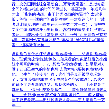
行一次的国际性综合运动会。所谓“奥运番”，是指每话
之间的播出/推出的时间间隔过长、甚至达到一年或几年
才出一话/集的动画。由于此类动画的间隔时间太过漫
长，等待下一话的时间都足够举行一次奥运会的了（或
者以比喻义理解为像奥运会一样数年才一次），而被中
文宅们诙谐的称呼为奥运番。该称呼的最早出处已难以
考证。可能出处是《梦想夏乡2》上传时距离前作已有整
4年，弹幕网站有弹幕吐槽为“奥运番”虽然称呼为“奥运
番”，但实际有此称......
盘你
盘你是什么梗想盘你/盘她/盘他：1、想盘你/盘她/盘
他，理解为撩你/撩她/撩他（如果盘的对象是好看的小姐
姐小哥哥的时候）。2、想盘你/盘她/盘他，如果是对方
做了让自己生气的事情也可以理解为想要揍你/揍她/揍
他。（生气了哼哼哼）盘，这个词是真正被网友玩坏
了，微博话题#把歌曲名字中的某个字改成盘#，给这个
词赋予了更多新的含义。盘我这样的人——毛不易死了
都要盘——信乐团突然想盘你 —— 萧亚轩漂洋过海来盘
你——金智娟(娃娃)我好像在哪里盘过你——薛之谦你
就不要想盘我——田馥甄需要人盘——王力宏盘你一万
年......