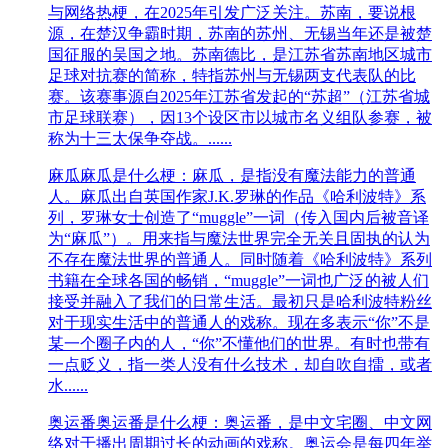
与网络热梗，在2025年引发广泛关注。‌‌苏南，要说根
源，在楚汉争霸时期，苏南的苏州、无锡当年还是被楚
国征服的吴国之地。苏南德比，是‌江苏省苏南地区城市
足球对抗赛‌的简称，特指苏州与无锡两支代表队的比
赛。该赛事源自2025年江苏省发起的“苏超”（江苏省城
市足球联赛），因13个设区市以城市名义组队参赛，被
称为十三太保争夺战。‌‌......
麻瓜
麻瓜是什么梗：麻瓜，是指没有魔法能力的普通
人。麻瓜出自英国作家J.K.罗琳的作品《哈利波特》系
列，罗琳女士创造了“muggle”一词（传入国内后被音译
为“麻瓜”）。用来指与魔法世界完全无关且固执的认为
不存在魔法世界的普通人。同时随着《哈利波特》系列
书籍在全球各国的畅销，“muggle”一词也广泛的被人们
接受并融入了我们的日常生活。最初只是哈利波特粉丝
对于现实生活中的普通人的戏称。现在多表示“你”不是
某一个圈子内的人，“你”不懂他们的世界。有时也带有
一点贬义，指一类人没有什么技术，却自吹自擂，或者
水......
奥运番
奥运番是什么梗：奥运番，是中文宅圈、中文网
络对于播出周期过长的动画的戏称。奥运会是每四年举