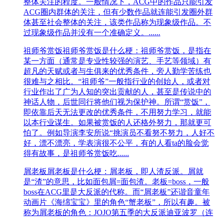
整体关注的程度。一般情况下，ACG中的作品只能引发
ACG圈内群体的关注，但有少数作品就连能引发圈外群
体甚至社会整体的关注，该类作品称为现象级作品。不
过现象级作品并没有一个准确定义。......
祖师爷赏饭
祖师爷赏饭是什么梗：祖师爷赏饭，是指在
某一方面（通常是专业性较强的演艺、手艺等领域）有
超凡的天赋或者与生俱来的优秀条件，旁人勤学苦练也
很难与之相比。“祖师爷”一般指行业的创始人，或者对
行业作出了广为人知的突出贡献的人，甚至是传说中的
神话人物，后世同行将他们视为保护神。所谓“赏饭”，
即依靠后天无法更改的优秀条件，不用努力学习，就能
以本行业谋生。如果被赏饭的人还格外努力，那就更可
怕了。例如导演李安所说“挑演员不看努不努力，人好不
好，漂不漂亮，学表演很不公平，有的人看ta的脸会觉
得有故事，是祖师爷赏饭吃......
​屑老板
屑老板是什么梗：屑老板，即人渣反派。屑就
是“渣”的意思，比如面包屑=面包渣。老板=boss，一般
boss在ACG里是大反派的代称。而“屑老板”还谐音童年
动画片《海绵宝宝》里的角色“蟹老板”，所以有趣。被
称为屑老板的角色：JOJO第五季的大反派迪亚波罗（连