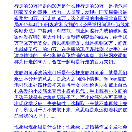
行走的50万
行走的50万是什么梗行走的50万，是指危害
国家安全的事件、势力、人员等，发现向国安局举报最
多奖励50万。行走的50万，这个梗是的由来是北京国安
局2017年4月10日发布和实施的《公民举报间谍行为线索
奖励办法》中提到：对防范、制止间谍行为或侦破间谍
案件发挥特别重大作用，贡献特别突出的线索，给予10
万至50万元奖金。所以抓到间谍，就是抓到50万，间谍
也就成了行走的50万。在热播的现代谍战剧《对手》中
谭卓饰演的丁美兮和郭京飞饰演的李唐，就被网友调侃
称为行走的50万，合在一起就是行走的百万夫妇。......
皮筋泡可乐
皮筋泡可乐是什么梗皮筋泡可乐，就是我们
永远不分开的意思，是恋人之间的小情趣。&nbsp;皮筋
泡可乐出处该梗最初来自抖音女朋友给男朋友戴上自己
扎头发的小皮筋来宣示主权的风气，手上戴有小皮筋的
男孩子就是有对象的男孩子了。而小皮筋泡在可乐里会
出现化学反应，失去韧性，这样取下来就不能再戴上去
了，所以可千万不要取下来。意思就是永远戴着我的皮
筋当我的人吧！......
现象级
现象级是什么梗：现象级，是指某作品引发社会